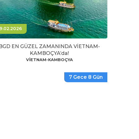
9.02.2026
BGD EN GÜZEL ZAMANINDA VİETNAM-
KAMBOÇYA’da!
VİETNAM-KAMBOÇYA
7 Gece 8 Gün