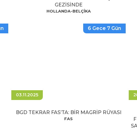
GEZİSİNDE
HOLLANDA-BELÇİKA
ün
6 Gece 7 Gün
03.11.2025
2
BGD TEKRAR FAS’TA: BİR MAGRİP RÜYASI
F
FAS
SA