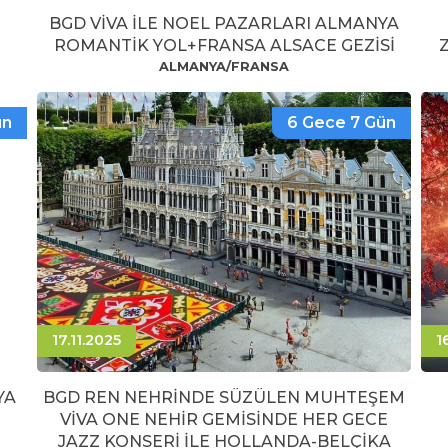
BGD VİVA İLE NOEL PAZARLARI ALMANYA
ROMANTİK YOL+FRANSA ALSACE GEZİSİ
ALMANYA/FRANSA
ün
6 Gece 7 Gün
17.11.2025
1
YA
BGD REN NEHRİNDE SÜZÜLEN MUHTEŞEM
VİVA ONE NEHİR GEMİSİNDE HER GECE
JAZZ KONSERİ İLE HOLLANDA-BELÇİKA