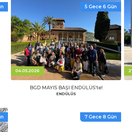
ün
5 Gece 6 Gün
04.05.2026
2
BGD MAYIS BAŞI ENDÜLÜS’te!
ENDÜLÜS
ün
7 Gece 8 Gün