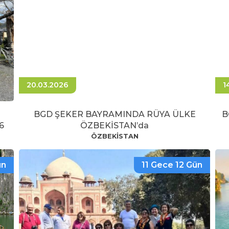
20.03.2026
1
BGD ŞEKER BAYRAMINDA RÜYA ÜLKE
B
6
ÖZBEKİSTAN’da
ÖZBEKİSTAN
ün
11 Gece 12 Gün