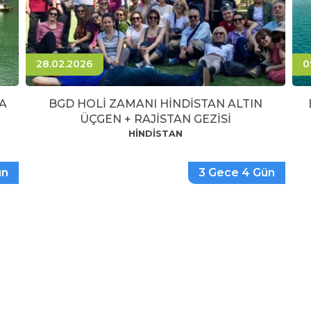
28.02.2026
0
A
BGD HOLİ ZAMANI HİNDİSTAN ALTIN
ÜÇGEN + RAJİSTAN GEZİSİ
HİNDİSTAN
ün
3 Gece 4 Gün