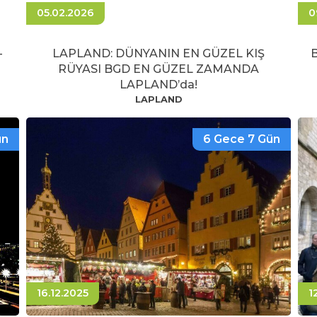
05.02.2026
0
-
LAPLAND: DÜNYANIN EN GÜZEL KIŞ
B
RÜYASI BGD EN GÜZEL ZAMANDA
LAPLAND’da!
LAPLAND
ün
6 Gece 7 Gün
16.12.2025
1