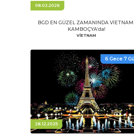
08.02.2026
BGD EN GÜZEL ZAMANINDA VİETNAM
KAMBOÇYA’da!
VİETNAM
6 Gece 7 G
28.12.2025