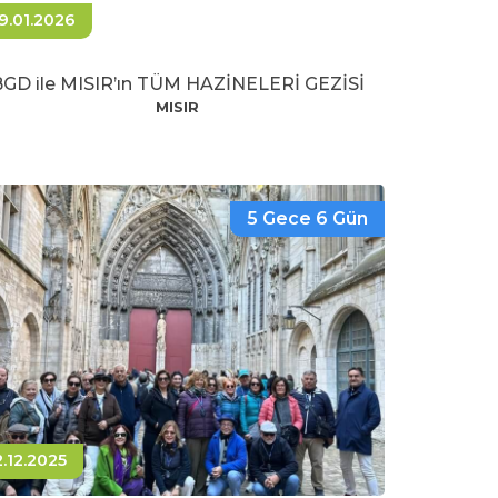
9.01.2026
GD ile MISIR’ın TÜM HAZİNELERİ GEZİSİ
MISIR
5 Gece 6 Gün
2.12.2025