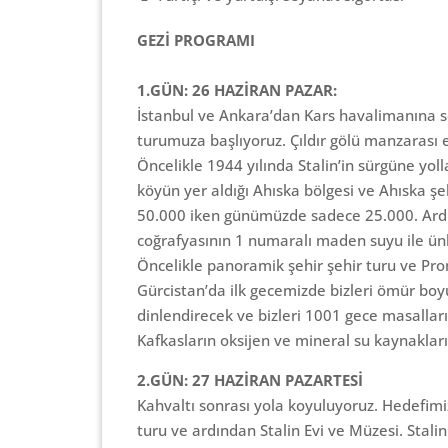
GEZİ PROGRAMI
1.GÜN: 26 HAZİRAN PAZAR:
İstanbul ve Ankara’dan Kars havalimanına s
turumuza başlıyoruz. Çıldır gölü manzarası e
Öncelikle 1944 yılında Stalin’in sürgüne yol
köyün yer aldığı Ahıska bölgesi ve Ahıska şe
50.000 iken günümüzde sadece 25.000. Ardı
coğrafyasının 1 numaralı maden suyu ile ünlü
Öncelikle panoramik şehir şehir turu ve Pro
Gürcistan’da ilk gecemizde bizleri ömür b
dinlendirecek ve bizleri 1001 gece masalla
Kafkasların oksijen ve mineral su kaynaklar
2.GÜN: 27 HAZİRAN PAZARTESİ
Kahvaltı sonrası yola koyuluyoruz. Hedefimi
turu ve ardından Stalin Evi ve Müzesi. Stal