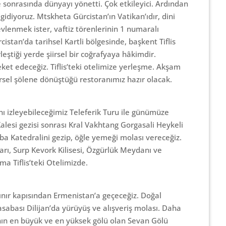
 sonrasında dünyayı yönetti. Çok etkileyici. Ardından
gidiyoruz. Mtskheta Gürcistan’ın Vatikan’ıdır, dini
vlenmek ister, vaftiz törenlerinin 1 numaralı
istan’da tarihsel Kartli bölgesinde, başkent Tiflis
leştiği yerde şiirsel bir coğrafyaya hâkimdir.
et edeceğiz. Tiflis’teki otelimize yerleşme. Akşam
örsel şölene dönüştüğü restoranımız hazır olacak.
nı izleyebileceğimiz Teleferik Turu ile günümüze
Kalesi gezisi sonrası Kral Vakhtang Gorgasali Heykeli
a Katedralini gezip, öğle yemeği molası vereceğiz.
, Surp Kevork Kilisesi, Özgürlük Meydanı ve
ma Tiflis’teki Otelimizde.
nır kapısından Ermenistan’a geçeceğiz. Doğal
kasabası Dilijan’da yürüyüş ve alışveriş molası. Daha
nın en büyük ve en yüksek gölü olan Sevan Gölü