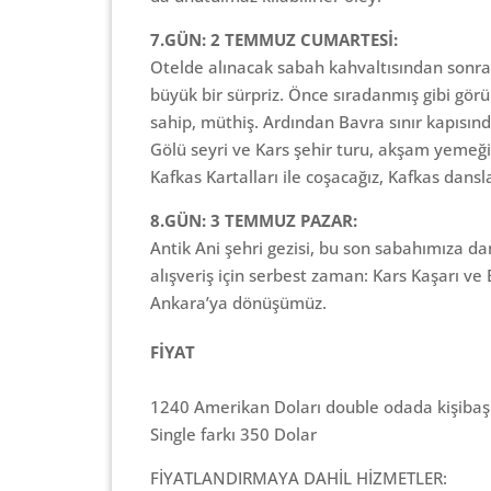
7.GÜN: 2 TEMMUZ CUMARTESİ:
Otelde alınacak sabah kahvaltısından sonra
büyük bir sürpriz. Önce sıradanmış gibi gör
sahip, müthiş. Ardından Bavra sınır kapısınd
Gölü seyri ve Kars şehir turu, akşam yemeğ
Kafkas Kartalları ile coşacağız, Kafkas dansl
8.GÜN: 3 TEMMUZ PAZAR:
Antik Ani şehri gezisi, bu son sabahımıza d
alışveriş için serbest zaman: Kars Kaşarı ve
Ankara’ya dönüşümüz.
FİYAT
1240 Amerikan Doları double odada kişibaşı
Single farkı 350 Dolar
FİYATLANDIRMAYA DAHİL HİZMETLER: