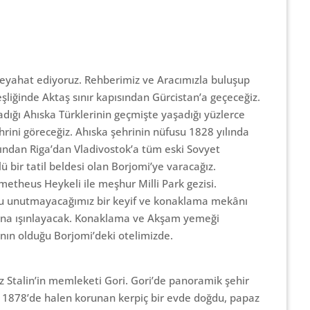
eyahat ediyoruz. Rehberimiz ve Aracımızla buluşup
şliğinde Aktaş sınır kapısından Gürcistan’a geçeceğiz.
ladığı Ahıska Türklerinin geçmişte yaşadığı yüzlerce
hrini göreceğiz. Ahıska şehrinin nüfusu 1828 yılında
ndan Riga’dan Vladivostok’a tüm eski Sovyet
 bir tatil beldesi olan Borjomi’ye varacağız.
metheus Heykeli ile meşhur Milli Park gezisi.
oyu unutmayacağımız bir keyif ve konaklama mekânı
rına ışınlayacak. Konaklama ve Akşam yemeği
ının olduğu Borjomi’deki otelimizde.
z Stalin’in memleketi Gori. Gori’de panoramik şehir
in 1878’de halen korunan kerpiç bir evde doğdu, papaz