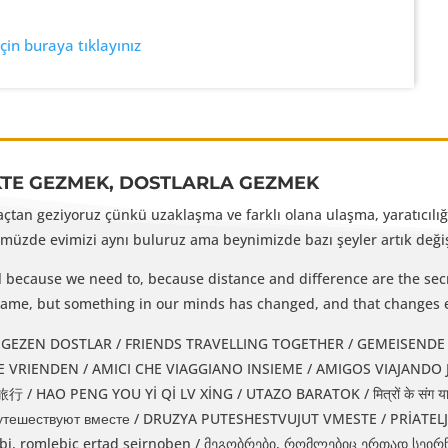
in buraya tıklayınız
KTE GEZMEK, DOSTLARLA GEZMEK
yaçtan geziyoruz çünkü uzaklaşma ve farklı olana ulaşma, yaratıcılığı
üzde evimizi aynı buluruz ama beynimizde bazı şeyler artık değişm
l because we need to, because distance and difference are the secr
e same, but something in our minds has changed, and that changes 
EZEN DOSTLAR / FRIENDS TRAVELLING TOGETHER / GEMEISENDE REISENDE FREUNDE / 
IENDEN / AMICI CHE VIAGGIANO INSIEME / AMIGOS VIAJANDO JUNTOS / دوستان همسفر / DUSTAN-E
 HAO PENG YOU Yİ Qİ LV XİNG / UTAZO BARATOK / मित्रों के संग यात
утешествуют вместе / DRUZYA PUTESHESTVUJUT VMESTE / PRİATEL
i, romlebic ertad seirnoben / მეგობრები, რომლებიც ერთად სეი