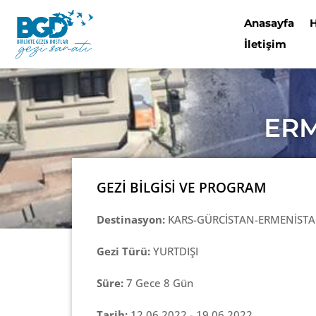
Anasayfa
İletişim
ERM
GEZİ BİLGİSİ VE PROGRAM
Destinasyon:
KARS-GÜRCİSTAN-ERMENİST
Gezi Türü:
YURTDIŞI
Süre:
7 Gece 8 Gün
Tarih:
12.06.2022 - 19.06.2022