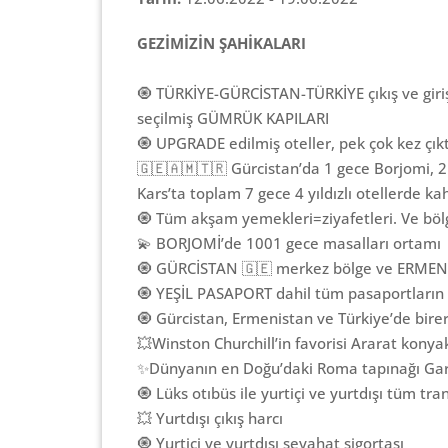
GEZİMİZİN ŞAHİKALARI
🧿 TÜRKİYE-GÜRCİSTAN-TÜRKİYE çıkış ve giriş
seçilmiş GÜMRÜK KAPILARI
🧿 UPGRADE edilmiş oteller, pek çok kez çık
🇬🇪🇦🇲🇹🇷 Gürcistan’da 1 gece Borjomi, 2 
Kars’ta toplam 7 gece 4 yıldızlı otellerde k
🧿 Tüm akşam yemekleri=ziyafetleri. Ve bölg
💫 BORJOMİ’de 1001 gece masalları ortamı
🧿 GÜRCİSTAN 🇬🇪 merkez bölge ve ERMEN
🧿 YEŞİL PASAPORT dahil tüm pasaportların v
🧿 Gürcistan, Ermenistan ve Türkiye’de birer
💥Winston Churchill’in favorisi Ararat konya
✨Dünyanın en Doğu’daki Roma tapınağı Gar
🧿 Lüks otıbüs ile yurtiçi ve yurtdışı tüm tr
💥 Yurtdışı çıkış harcı
🧿 Yurtiçi ve yurtdışı seyahat sigortası