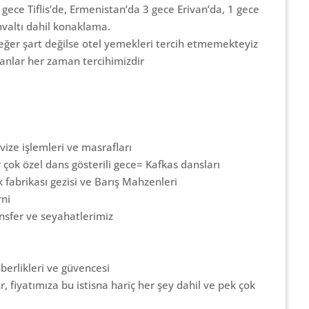
gece Tiflis’de, Ermenistan’da 3 gece Erivan’da, 1 gece
ahvaltı dahil konaklama.
eğer şart değilse otel yemekleri tercih etmemekteyiz
ranlar her zaman tercihimizdir
m
ize işlemleri ve masrafları
 çok özel dans gösterili gece= Kafkas dansları
k fabrikası gezisi ve Barış Mahzenleri
ni
ansfer ve seyahatlerimiz
rlikleri ve güvencesi
r, fiyatımıza bu istisna hariç her şey dahil ve pek çok