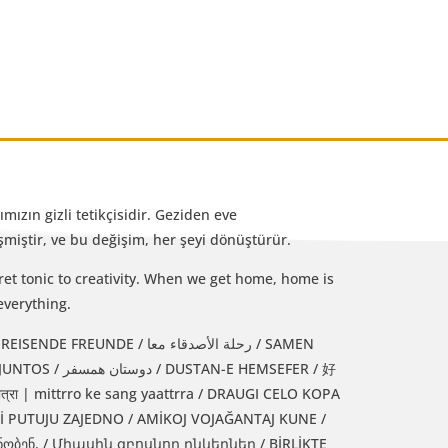
mızın gizli tetikçisidir. Geziden eve
iştir, ve bu değişim, her şeyi dönüştürür.
et tonic to creativity. When we get home, home is
everything.
رحلة الأصدقاء معا / SAMEN
 HEMSEFER / 好
्रा | mittrro ke sang yaattrra / DRAUGI CELO KOPA
Jİ PUTUJU ZAJEDNO / AMİKOJ VOJAĞANTAJ KUNE /
რნობენ. / Միասին զբոսնող ընկերներ / BİRLİKTE