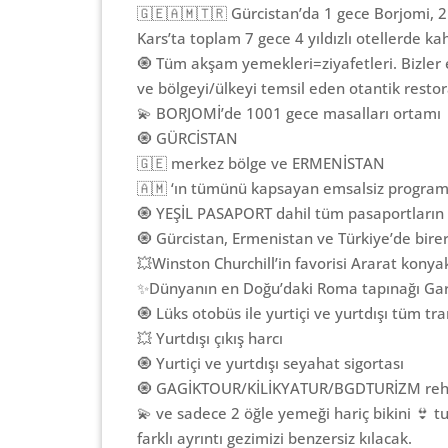
🇬🇪🇦🇲🇹🇷 Gürcistan’da 1 gece Borjomi, 2 
Kars’ta toplam 7 gece 4 yıldızlı otellerde k
🧿 Tüm akşam yemekleri=ziyafetleri. Bizler 
ve bölgeyi/ülkeyi temsil eden otantik resto
💫 BORJOMİ’de 1001 gece masalları ortamı
🧿 GÜRCİSTAN
🇬🇪 merkez bölge ve ERMENİSTAN
🇦🇲 ‘ın tümünü kapsayan emsalsiz progra
🧿 YEŞİL PASAPORT dahil tüm pasaportların v
🧿 Gürcistan, Ermenistan ve Türkiye’de birer
💥Winston Churchill’in favorisi Ararat konya
✨Dünyanın en Doğu’daki Roma tapınağı Gar
🧿 Lüks otobüs ile yurtiçi ve yurtdışı tüm tr
💥 Yurtdışı çıkış harcı
🧿 Yurtiçi ve yurtdışı seyahat sigortası
🧿 GAGİKTOUR/KİLİKYATUR/BGDTURİZM rehbe
💫 ve sadece 2 öğle yemeği hariç bikini 👙 tu
farklı ayrıntı gezimizi benzersiz kılacak.