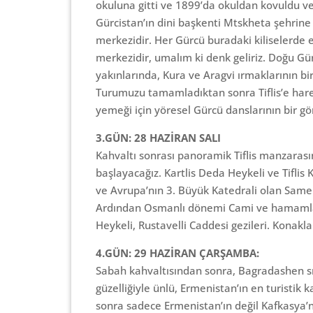
okuluna gitti ve 1899’da okuldan kovuldu ve
Gürcistan’ın dini başkenti Mtskheta şehrine 
merkezidir. Her Gürcü buradaki kiliselerde e
merkezidir, umalım ki denk geliriz. Doğu Gürc
yakınlarında, Kura ve Aragvi ırmaklarının bir
Turumuzu tamamladıktan sonra Tiflis’e harek
yemeği için yöresel Gürcü danslarının bir g
3.GÜN: 28 HAZİRAN SALI
Kahvaltı sonrası panoramik Tiflis manzarası
başlayacağız. Kartlis Deda Heykeli ve Tiflis 
ve Avrupa’nın 3. Büyük Katedrali olan Sameb
Ardından Osmanlı dönemi Cami ve hamamları
Heykeli, Rustavelli Caddesi gezileri. Konakla
4.GÜN: 29 HAZİRAN ÇARŞAMBA:
Sabah kahvaltısından sonra, Bagradashen sı
güzelliğiyle ünlü, Ermenistan’ın en turistik 
sonra sadece Ermenistan’ın değil Kafkasya’