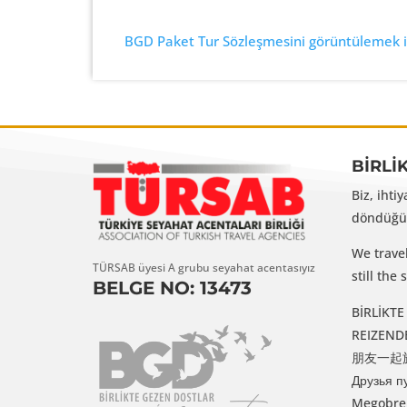
BGD Paket Tur Sözleşmesini görüntülemek iç
BİRLİ
Biz, ihti
döndüğüm
We trave
TÜRSAB üyesi A grubu seyahat acentasıyız
still th
BELGE NO: 13473
BİRLİKTE G
REIZENDE VR
朋友一起旅行 /
Друзья п
Megobreb