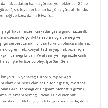
de damak çatlatan harika yöresel yemekler de. Gölde
receğiz, dileyenler bu harika gölde yüzebilirler de.
 yemeği ve konaklama Erivan’da.
mış açık hava müzesi Kaskatlar gezisi günümüzün ilk
afya müzesini de gördükten sonra öğle yemeği ve
iş için serbest zaman. Erivan turunun olmazsa olmazı,
rmek, öğrenmek, konyak tadımı yapmak bizler için
 akşam yemeği Erivan. Ve akşam yemeğimizde canlı
halay. İşte bu işte bu oley, işte Sarı Gelin.
bir yolculuk yapacağız. Khor Virap ve Ağrı
nı olarak bilinen Echmiadzin şehir gezisi, Zvartnos
 olan Garni Tapınağı ve Geghard Manastırı gezileri,
ma ve akşam yemeği Erivan. Dileyenlerimiz,
 meşhur caz klübe geçerek bu geceyi daha da, daha