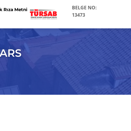
BELGE NO:
k Rıza Metni
13473
KARS