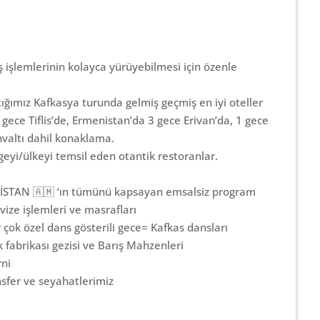
 işlemlerinin kolayca yürüyebilmesi için özenle
tığımız Kafkasya turunda gelmiş geçmiş en iyi oteller
gece Tiflis’de, Ermenistan’da 3 gece Erivan’da, 1 gece
ahvaltı dahil konaklama.
eyi/ülkeyi temsil eden otantik restoranlar.
İSTAN 🇦🇲 ‘ın tümünü kapsayan emsalsiz program
ize işlemleri ve masrafları
 çok özel dans gösterili gece= Kafkas dansları
k fabrikası gezisi ve Barış Mahzenleri
ni
ansfer ve seyahatlerimiz