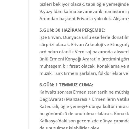
bizleri bekliyor olacak, tabii öğle yemeğin
9.yüzyıldan kalma Sevanevank manastırını gö
Ardından başkent Erivan’a yolculuk. Akşam
5.GÜN: 30 HAZİRAN PERŞEMBE:
İşte Erivan. Dünyaca ünlü eserlerle donatıl
sürprizi olacak. Erivan Arkeoloji ve Etnogr
ardından otantik Vernisaj pazarında alışver
ünlü Ermeni Konyağı Ararat’ın üretimini gö
muhteşem bir fırsat olacak. Konaklama ve
müzik, Türk Ermeni şarkıları, folklor ekibi ve 
6.GÜN: 1 TEMMUZ CUMA:
Kahvaltı sonrası Ermenistan tarihine müthiş 
Dağı(Ararat) Manzarası + Ermenilerin Vatika
Katedrali, öğle yemeği+ dünya kültür mirası
bu günümüzü de unutulmaz kılacak. Konakla
Kafkasya’daki son gecemizde dünya çapında
da unutulmaz kılabilirler oley.