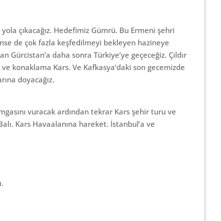
 yola çıkacağız. Hedefimiz Gümrü. Bu Ermeni şehri
ünse de çok fazla keşfedilmeyi bekleyen hazineye
an Gürcistan’a daha sonra Türkiye’ye geçeceğiz. Çıldır
i ve konaklama Kars. Ve Kafkasya’daki son gecemizde
arına doyacağız.
amgasını vuracak ardından tekrar Kars şehir turu ve
 Balı. Kars Havaalanına hareket. İstanbul’a ve
.