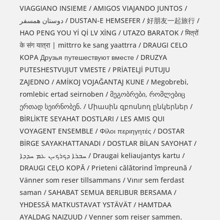
VIAGGIANO INSIEME / AMIGOS VIAJANDO JUNTOS /
دوستان همسفر / DUSTAN-E HEMSEFER / 好朋友一起旅行 /
HAO PENG YOU Yİ Qİ LV XİNG / UTAZO BARATOK / मित्रों
के संग यात्रा | mittrro ke sang yaattrra / DRAUGI CELO
KOPA Друзья путешествуют вместе / DRUZYA
PUTESHESTVUJUT VMESTE / PRİATELJİ PUTUJU
ZAJEDNO / AMİKOJ VOJAĞANTAJ KUNE / Megobrebi,
romlebic ertad seirnoben / მეგობრები, რომლებიც
ერთად სეირნობენ. / Միասին զբոսնող ընկերներ /
BİRLİKTE SEYAHAT DOSTLARI / LES AMIS QUI
VOYAGENT ENSEMBLE / Φίλοι περιηγητές / DOSTAR
BİRGE SAYAKHATTANADI / DOSTLAR BİLAN SAYOHAT /
ܚܒܪܐ ܕܟܪܟܝܢ ܥܡ ܚܕܕܐ / Draugai keliaujantys kartu /
DRAUGI CEĻO KOPĀ / Prieteni călătorind împreună /
Vänner som reser tillsammans / Vınır sem ferdast
saman / SAHABAT SEMUA BERLIBUR BERSAMA /
YHDESSÄ MATKUSTAVAT YSTÄVÄT / HAMTDAA
AYALDAG NAIZUUD / Venner som reiser sammen.