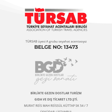
TÜRSAB üyesi A grubu seyahat acentasıyız
BELGE NO: 13473
BİRLİKTE GEZEN DOSTLAR TURİZM
GIDA VE DIŞ TİCARET LTD.ŞTİ.
MURAT REİS MAH REİSSÜL KÜTTAP SK 54 / 7
ÜSKÜDAR / İSTANBUL