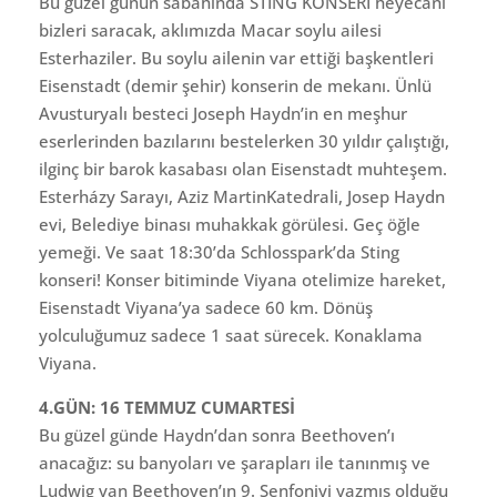
Bu güzel günün sabahında STING KONSERİ heyecanı
bizleri saracak, aklımızda Macar soylu ailesi
Esterhaziler. Bu soylu ailenin var ettiği başkentleri
Eisenstadt (demir şehir) konserin de mekanı. Ünlü
Avusturyalı besteci Joseph Haydn’in en meşhur
eserlerinden bazılarını bestelerken 30 yıldır çalıştığı,
ilginç bir barok kasabası olan Eisenstadt muhteşem.
Esterházy Sarayı, Aziz MartinKatedrali, Josep Haydn
evi, Belediye binası muhakkak görülesi. Geç öğle
yemeği. Ve saat 18:30’da Schlosspark’da Sting
konseri! Konser bitiminde Viyana otelimize hareket,
Eisenstadt Viyana’ya sadece 60 km. Dönüş
yolculuğumuz sadece 1 saat sürecek. Konaklama
Viyana.
4.GÜN: 16 TEMMUZ CUMARTESİ
Bu güzel günde Haydn’dan sonra Beethoven’ı
anacağız: su banyoları ve şarapları ile tanınmış ve
Ludwig van Beethoven’ın 9. Senfoniyi yazmış olduğu