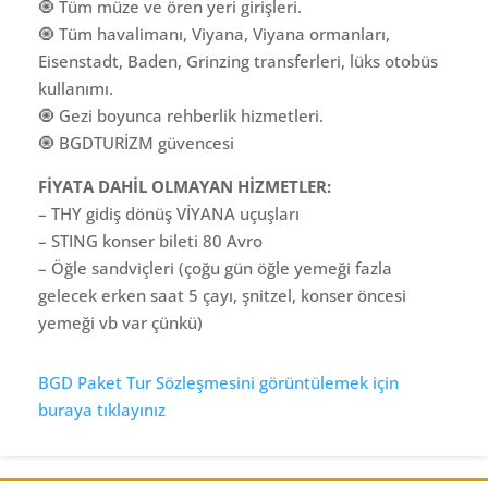
🧿 Tüm müze ve ören yeri girişleri.
🧿 Tüm havalimanı, Viyana, Viyana ormanları,
Eisenstadt, Baden, Grinzing transferleri, lüks otobüs
kullanımı.
🧿 Gezi boyunca rehberlik hizmetleri.
🧿 BGDTURİZM güvencesi
FİYATA DAHİL OLMAYAN HİZMETLER:
– THY gidiş dönüş VİYANA uçuşları
– STING konser bileti 80 Avro
– Öğle sandviçleri (çoğu gün öğle yemeği fazla
gelecek erken saat 5 çayı, şnitzel, konser öncesi
yemeği vb var çünkü)
BGD Paket Tur Sözleşmesini görüntülemek için
buraya tıklayınız