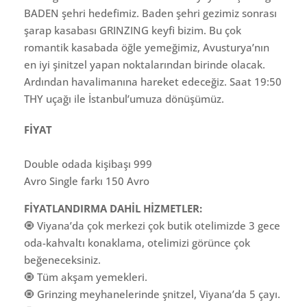
BADEN şehri hedefimiz. Baden şehri gezimiz sonrası
şarap kasabası GRINZING keyfi bizim. Bu çok
romantik kasabada öğle yemeğimiz, Avusturya’nın
en iyi şinitzel yapan noktalarından birinde olacak.
Ardından havalimanına hareket edeceğiz. Saat 19:50
THY uçağı ile İstanbul’umuza dönüşümüz.
FİYAT
Double odada kişibaşı 999
Avro Single farkı 150 Avro
FİYATLANDIRMA DAHİL HİZMETLER:
🧿 Viyana’da çok merkezi çok butik otelimizde 3 gece
oda-kahvaltı konaklama, otelimizi görünce çok
beğeneceksiniz.
🧿 Tüm akşam yemekleri.
🧿 Grinzing meyhanelerinde şnitzel, Viyana’da 5 çayı.