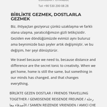
Tel: +90 530 200 08 28
BİRLİKTE GEZMEK, DOSTLARLA
GEZMEK
Biz, ihtiyaçtan geziyoruz çünkü uzaklaşma ve farklı
olana ulaşma, yaratıcılığımızın gizli tetikçisidir.
Geziden eve döndüğümüzde evimizi aynı buluruz
ama beynimizde bazı şeyler artık değişmiştir, ve bu
değişim, her şeyi dönüştürür.
We travel because we need to, because distance and
difference are the secret tonic to creativity. When we
get home, home is still the same, but something in
our minds has changed, and that changes
everything.
BİRLİKTE GEZEN DOSTLAR / FRIENDS TRAVELLING
TOGETHER / GEMEISENDE REISENDE FREUNDE / رحلة
الأصدقاء معا / SAMEN REIZENDE VRIENDEN / AMICI CHE