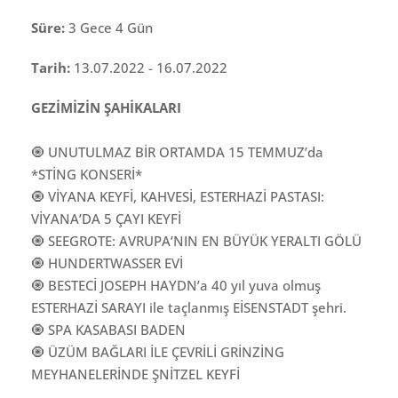
Süre:
3 Gece 4 Gün
Tarih:
13.07.2022 - 16.07.2022
GEZİMİZİN ŞAHİKALARI
🧿 UNUTULMAZ BİR ORTAMDA 15 TEMMUZ’da
*STİNG KONSERİ*
🧿 VİYANA KEYFİ, KAHVESİ, ESTERHAZİ PASTASI:
VİYANA’DA 5 ÇAYI KEYFİ
🧿 SEEGROTE: AVRUPA’NIN EN BÜYÜK YERALTI GÖLÜ
🧿 HUNDERTWASSER EVİ
🧿 BESTECİ JOSEPH HAYDN’a 40 yıl yuva olmuş
ESTERHAZİ SARAYI ile taçlanmış EİSENSTADT şehri.
🧿 SPA KASABASI BADEN
🧿 ÜZÜM BAĞLARI İLE ÇEVRİLİ GRİNZİNG
MEYHANELERİNDE ŞNİTZEL KEYFİ