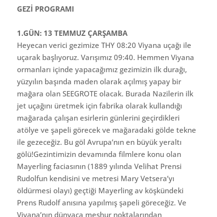
GEZİ PROGRAMI
1.GÜN: 13 TEMMUZ ÇARŞAMBA
Heyecan verici gezimize THY 08:20 Viyana uçağı ile
uçarak başlıyoruz. Varışımız 09:40. Hemmen Viyana
ormanları içinde yapacağımız gezimizin ilk durağı,
yüzyılın başında maden olarak açılmış yapay bir
mağara olan SEEGROTE olacak. Burada Nazilerin ilk
jet uçağını üretmek için fabrika olarak kullandığı
mağarada çalışan esirlerin günlerini geçirdikleri
atölye ve şapeli görecek ve mağaradaki gölde tekne
ile gezeceğiz. Bu göl Avrupa’nın en büyük yeraltı
gölü!Gezintimizin devamında filmlere konu olan
Mayerling faciasının (1889 yılında Velihat Prensi
Rudolfun kendisini ve metresi Mary Vetsera’yı
öldürmesi olayı) geçtiği Mayerling av köşkündeki
Prens Rudolf anısına yapılmış şapeli göreceğiz. Ve
Viyana’nın dünyaca meşhur noktalarından