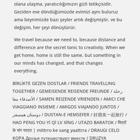
olana ulaşma, yaratıcılığımızın gizli tetikçisidir.
Geziden eve döndüğümüzde evimizi aynı buluruz
ama beynimizde bazı şeyler artık değişmiştir, ve bu
değişim, her şeyi dönüştürür.
We travel because we need to, because distance and
difference are the secret tonic to creativity. When we
get home, home is still the same, but something in
our minds has changed, and that changes
everything.
BİRLİKTE GEZEN DOSTLAR / FRIENDS TRAVELLING
TOGETHER / GEMEISENDE REISENDE FREUNDE / رحلة
الأصدقاء معا / SAMEN REIZENDE VRIENDEN / AMICI CHE
VIAGGIANO INSIEME / AMIGOS VIAJANDO JUNTOS /
دوستان همسفر / DUSTAN-E HEMSEFER / 好朋友一起旅行 /
HAO PENG YOU Yİ Qİ LV XİNG / UTAZO BARATOK / मित्रों
के संग यात्रा | mittrro ke sang yaattrra / DRAUGI CELO
KOPA Друзья путешествуют вместе / DRUZYA