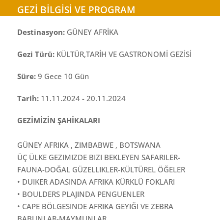
GEZİ BİLGİSİ VE PROGRAM
Destinasyon:
GÜNEY AFRİKA
Gezi Türü:
KÜLTÜR,TARİH VE GASTRONOMİ GEZİSİ
Süre:
9 Gece 10 Gün
Tarih:
11.11.2024 - 20.11.2024
GEZİMİZİN ŞAHİKALARI
GÜNEY AFRIKA , ZIMBABWE , BOTSWANA
ÜÇ ÜLKE GEZIMIZDE BIZI BEKLEYEN SAFARILER-
FAUNA-DOĞAL GÜZELLIKLER-KÜLTÜREL ÖĞELER
• DUIKER ADASINDA AFRIKA KÜRKLÜ FOKLARI
• BOULDERS PLAJINDA PENGUENLER
• CAPE BÖLGESINDE AFRIKA GEYIĞI VE ZEBRA
BABUNLAR-MAYMUNLAR