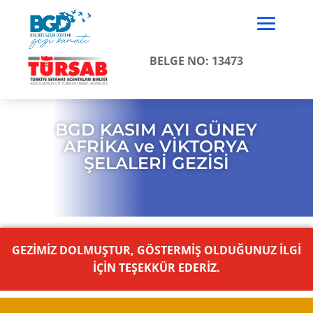
BELGE NO: 13473
BGD KASIM AYI GÜNEY
AFRİKA ve VİKTORYA
ŞELALERİ GEZİSİ
GEZİMİZ DOLMUŞTUR, GÖSTERMİŞ OLDUĞUNUZ İLGİ
İÇİN TEŞEKKÜR EDERİZ.