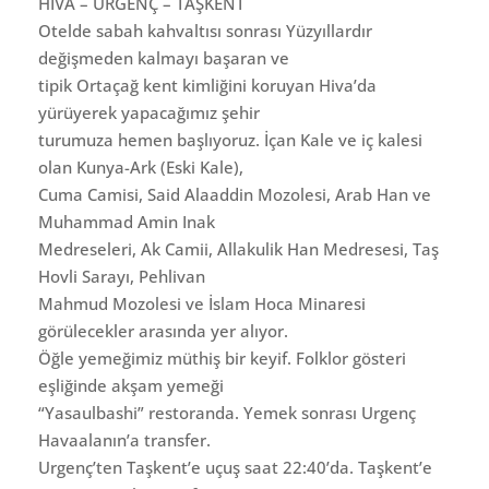
HIVA – URGENÇ – TAŞKENT
Otelde sabah kahvaltısı sonrası Yüzyıllardır
değişmeden kalmayı başaran ve
tipik Ortaçağ kent kimliğini koruyan Hiva’da
yürüyerek yapacağımız şehir
turumuza hemen başlıyoruz. İçan Kale ve iç kalesi
olan Kunya-Ark (Eski Kale),
Cuma Camisi, Said Alaaddin Mozolesi, Arab Han ve
Muhammad Amin Inak
Medreseleri, Ak Camii, Allakulik Han Medresesi, Taş
Hovli Sarayı, Pehlivan
Mahmud Mozolesi ve İslam Hoca Minaresi
görülecekler arasında yer alıyor.
Öğle yemeğimiz müthiş bir keyif. Folklor gösteri
eşliğinde akşam yemeği
“Yasaulbashi” restoranda. Yemek sonrası Urgenç
Havaalanın’a transfer.
Urgenç’ten Taşkent’e uçuş saat 22:40’da. Taşkent’e