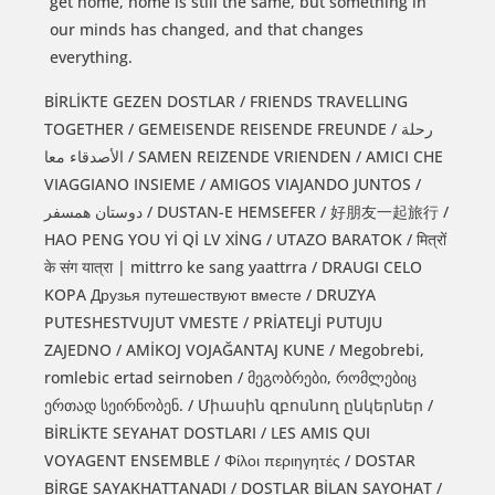
get home, home is still the same, but something in
our minds has changed, and that changes
everything.
BİRLİKTE GEZEN DOSTLAR / FRIENDS TRAVELLING
TOGETHER / GEMEISENDE REISENDE FREUNDE / رحلة
الأصدقاء معا / SAMEN REIZENDE VRIENDEN / AMICI CHE
VIAGGIANO INSIEME / AMIGOS VIAJANDO JUNTOS /
دوستان همسفر / DUSTAN-E HEMSEFER / 好朋友一起旅行 /
HAO PENG YOU Yİ Qİ LV XİNG / UTAZO BARATOK / मित्रों
के संग यात्रा | mittrro ke sang yaattrra / DRAUGI CELO
KOPA Друзья путешествуют вместе / DRUZYA
PUTESHESTVUJUT VMESTE / PRİATELJİ PUTUJU
ZAJEDNO / AMİKOJ VOJAĞANTAJ KUNE / Megobrebi,
romlebic ertad seirnoben / მეგობრები, რომლებიც
ერთად სეირნობენ. / Միասին զբոսնող ընկերներ /
BİRLİKTE SEYAHAT DOSTLARI / LES AMIS QUI
VOYAGENT ENSEMBLE / Φίλοι περιηγητές / DOSTAR
BİRGE SAYAKHATTANADI / DOSTLAR BİLAN SAYOHAT /