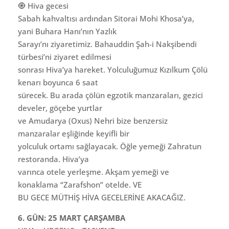
🧿 Hiva gecesi
Sabah kahvaltısı ardından Sitorai Mohi Khosa’ya,
yani Buhara Hanı’nın Yazlık
Sarayı’nı ziyaretimiz. Bahauddin Şah-i Nakşibendi
türbesi’ni ziyaret edilmesi
sonrası Hiva’ya hareket. Yolculuğumuz Kızılkum Çölü
kenarı boyunca 6 saat
sürecek. Bu arada çölün egzotik manzaraları, gezici
develer, göçebe yurtlar
ve Amudarya (Oxus) Nehri bize benzersiz
manzaralar eşliğinde keyifli bir
yolculuk ortamı sağlayacak. Öğle yemeği Zahratun
restoranda. Hiva’ya
varınca otele yerleşme. Akşam yemeği ve
konaklama “Zarafshon” otelde. VE
BU GECE MÜTHİŞ HİVA GECELERİNE AKACAĞIZ.
6. GÜN: 25 MART ÇARŞAMBA