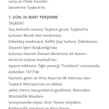
varış ve Otele transfer.
Geceleme Taşkent’te.
7. GÜN: 26 MART PERŞEMBE
TAŞKENT
Geç kahvaltı sonrası Taşkent gezisi: Taşkent’te
bulunan Barak Han medresesi,
Kökeldaş medresesi, Kaffal Şaşi türbesi, Özbekistan
Diyanet İşleri Başkanlığı’nda
bulunan Hazreti Osman dönemine ait Kuran-ı
Kerim’in orijinal mushafı’nın
ziyaret edilmesi. Öğle yemeği “Toshkent” restoranda.
Ardından 1977’de
hizmete giren ve Orta Asya’nın ilk metrosu olan
Taşkent Metrosu’nun en dikkat
çekici metro istasyonlarını gezilmesi. Metrodan
Müstakillik Meydanı
istasyonunda iniyor, Emir Temur meydanı,
Bağimsizlik meydani ve Alişir Nevai