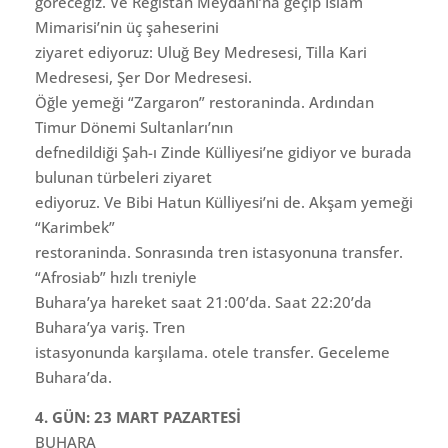
göreceğiz. Ve Registan Meydanı’na geçip İslam
Mimarisi’nin üç şaheserini
ziyaret ediyoruz: Uluğ Bey Medresesi, Tilla Kari
Medresesi, Şer Dor Medresesi.
Öğle yemeği “Zargaron” restoraninda. Ardından
Timur Dönemi Sultanları’nın
defnedildiği Şah-ı Zinde Külliyesi’ne gidiyor ve burada
bulunan türbeleri ziyaret
ediyoruz. Ve Bibi Hatun Külliyesi’ni de. Akşam yemeği
“Karimbek”
restoraninda. Sonrasında tren istasyonuna transfer.
“Afrosiab” hızlı treniyle
Buhara’ya hareket saat 21:00’da. Saat 22:20’da
Buhara’ya variş. Tren
istasyonunda karşılama. otele transfer. Geceleme
Buhara’da.
4. GÜN: 23 MART PAZARTESİ
BUHARA