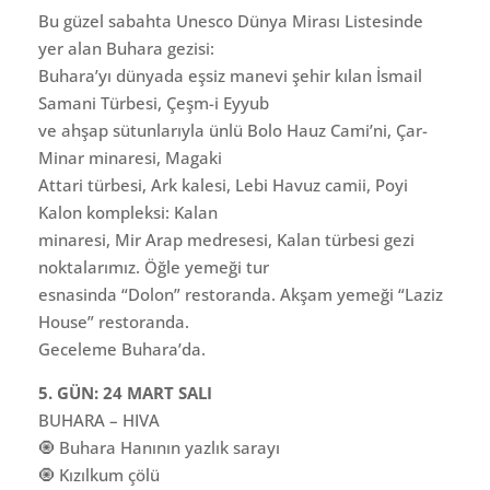
Bu güzel sabahta Unesco Dünya Mirası Listesinde
yer alan Buhara gezisi:
Buhara’yı dünyada eşsiz manevi şehir kılan İsmail
Samani Türbesi, Çeşm-i Eyyub
ve ahşap sütunlarıyla ünlü Bolo Hauz Cami’ni, Çar-
Minar minaresi, Magaki
Attari türbesi, Ark kalesi, Lebi Havuz camii, Poyi
Kalon kompleksi: Kalan
minaresi, Mir Arap medresesi, Kalan türbesi gezi
noktalarımız. Öğle yemeği tur
esnasinda “Dolon” restoranda. Akşam yemeği “Laziz
House” restoranda.
Geceleme Buhara’da.
5. GÜN: 24 MART SALI
BUHARA – HIVA
🧿 Buhara Hanının yazlık sarayı
🧿 Kızılkum çölü