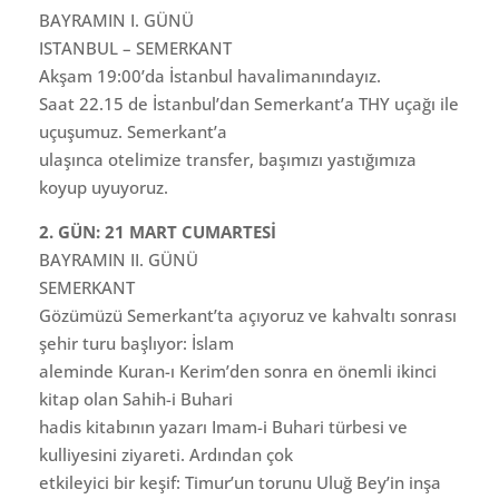
BAYRAMIN I. GÜNÜ
ISTANBUL – SEMERKANT
Akşam 19:00’da İstanbul havalimanındayız.
Saat 22.15 de İstanbul’dan Semerkant’a THY uçağı ile
uçuşumuz. Semerkant’a
ulaşınca otelimize transfer, başımızı yastığımıza
koyup uyuyoruz.
2. GÜN: 21 MART CUMARTESİ
BAYRAMIN II. GÜNÜ
SEMERKANT
Gözümüzü Semerkant’ta açıyoruz ve kahvaltı sonrası
şehir turu başlıyor: İslam
aleminde Kuran-ı Kerim’den sonra en önemli ikinci
kitap olan Sahih-i Buhari
hadis kitabının yazarı Imam-i Buhari türbesi ve
kulliyesini ziyareti. Ardından çok
etkileyici bir keşif: Timur’un torunu Uluğ Bey’in inşa