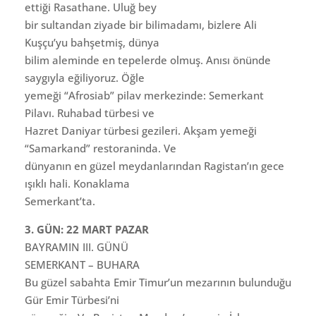
ettiği Rasathane. Uluğ bey
bir sultandan ziyade bir bilimadamı, bizlere Ali
Kuşçu’yu bahşetmiş, dünya
bilim aleminde en tepelerde olmuş. Anısı önünde
saygıyla eğiliyoruz. Öğle
yemeği “Afrosiab” pilav merkezinde: Semerkant
Pilavı. Ruhabad türbesi ve
Hazret Daniyar türbesi gezileri. Akşam yemeği
“Samarkand” restoraninda. Ve
dünyanın en güzel meydanlarından Ragistan’ın gece
ışıklı hali. Konaklama
Semerkant’ta.
3. GÜN: 22 MART PAZAR
BAYRAMIN III. GÜNÜ
SEMERKANT – BUHARA
Bu güzel sabahta Emir Timur’un mezarının bulunduğu
Gür Emir Türbesi’ni