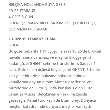
BELÇİKA-HOLLANDA RÜYA GEZİSİ
19-23 TEMMUZ
4 GECE 5 GÜN
GHENT (2) MAASTRICHT ŞATOMUZ (1) UTRECHT (1)
GEZİMİZİN PROGRAMI
I. GÜN: 19 TEMMUZ CUMA
GHENT
Bu güzel sabahta THY uçuşu ile saat 10:25’de Brüksel
havalimanına varışımız ve meşhur Brugge şehri
kadar güzel GHENT şehrine transferimiz. Sadece 1
saat. Belçika’nın üçüncü büyük şehri GHENT, Schelde
ve Lys nehirlerinin buluşma noktasındadır ve
kanallarına doyum olmaz. Mimari eserlerine ve
müzelerine de. 1798 yılında kurulmuş olan Güzel
Sanatlar Müzesi Belçika’nın en eski müzesidir,
gezeceğiz. Kanal turu keyfi de bizim oley. Dünyaca
meşhur katedralinde dünyaca meşhur van Eyck