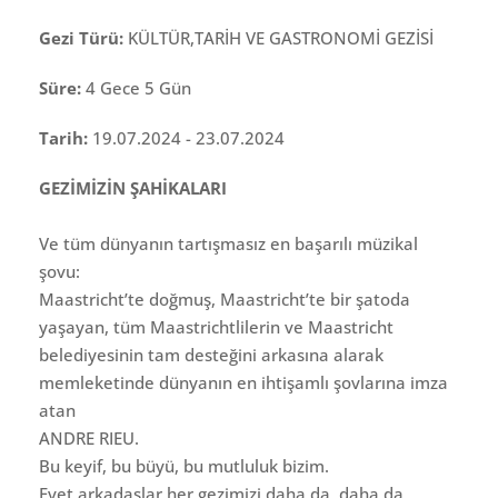
Gezi Türü:
KÜLTÜR,TARİH VE GASTRONOMİ GEZİSİ
Süre:
4 Gece 5 Gün
Tarih:
19.07.2024 - 23.07.2024
GEZİMİZİN ŞAHİKALARI
Ve tüm dünyanın tartışmasız en başarılı müzikal
şovu:
Maastricht’te doğmuş, Maastricht’te bir şatoda
yaşayan, tüm Maastrichtlilerin ve Maastricht
belediyesinin tam desteğini arkasına alarak
memleketinde dünyanın en ihtişamlı şovlarına imza
atan
ANDRE RIEU.
Bu keyif, bu büyü, bu mutluluk bizim.
Evet arkadaşlar her gezimizi daha da, daha da