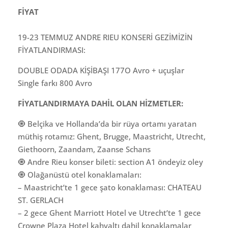
FİYAT
19-23 TEMMUZ ANDRE RIEU KONSERİ GEZİMİZİN
FİYATLANDIRMASI:
DOUBLE ODADA KİŞİBAŞI 177O Avro + uçuşlar
Single farkı 800 Avro
FİYATLANDIRMAYA DAHİL OLAN HİZMETLER:
🧿 Belçika ve Hollanda’da bir rüya ortamı yaratan
müthiş rotamız: Ghent, Brugge, Maastricht, Utrecht,
Giethoorn, Zaandam, Zaanse Schans
🧿 Andre Rieu konser bileti: section A1 öndeyiz oley
🧿 Olağanüstü otel konaklamaları:
– Maastricht’te 1 gece şato konaklaması: CHATEAU
ST. GERLACH
– 2 gece Ghent Marriott Hotel ve Utrecht’te 1 gece
Crowne Plaza Hotel kahvaltı dahil konaklamalar