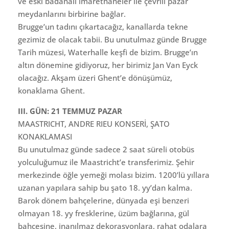
ve eski badanalı imarethaneler ile çevrili pazar
meydanlarını birbirine bağlar.
Brugge’un tadını çıkartacağız, kanallarda tekne
gezimiz de olacak tabii. Bu unutulmaz günde Brugge
Tarih müzesi, Waterhalle keşfi de bizim. Brugge’ın
altın dönemine gidiyoruz, her birimiz Jan Van Eyck
olacağız. Akşam üzeri Ghent’e dönüşümüz,
konaklama Ghent.
III. GÜN: 21 TEMMUZ PAZAR
MAASTRICHT, ANDRE RIEU KONSERİ, ŞATO
KONAKLAMASI
Bu unutulmaz günde sadece 2 saat süreli otobüs
yolculuğumuz ile Maastricht’e transferimiz. Şehir
merkezinde öğle yemeği molası bizim. 1200’lü yıllara
uzanan yapılara sahip bu şato 18. yy’dan kalma.
Barok dönem bahçelerine, dünyada eşi benzeri
olmayan 18. yy fresklerine, üzüm bağlarına, gül
bahçesine, inanılmaz dekorasyonlara, rahat odalara