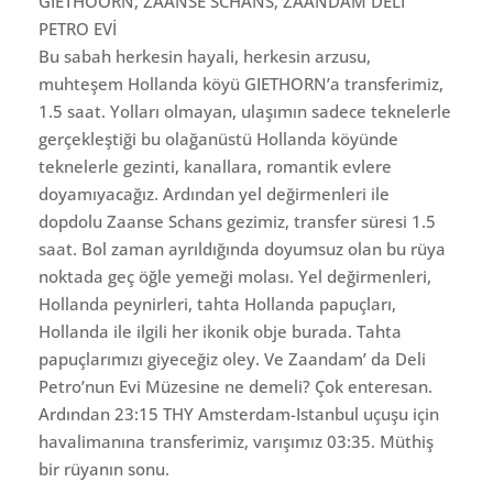
GIETHOORN, ZAANSE SCHANS, ZAANDAM DELİ
PETRO EVİ
Bu sabah herkesin hayali, herkesin arzusu,
muhteşem Hollanda köyü GIETHORN’a transferimiz,
1.5 saat. Yolları olmayan, ulaşımın sadece teknelerle
gerçekleştiği bu olağanüstü Hollanda köyünde
teknelerle gezinti, kanallara, romantik evlere
doyamıyacağız. Ardından yel değirmenleri ile
dopdolu Zaanse Schans gezimiz, transfer süresi 1.5
saat. Bol zaman ayrıldığında doyumsuz olan bu rüya
noktada geç öğle yemeği molası. Yel değirmenleri,
Hollanda peynirleri, tahta Hollanda papuçları,
Hollanda ile ilgili her ikonik obje burada. Tahta
papuçlarımızı giyeceğiz oley. Ve Zaandam’ da Deli
Petro’nun Evi Müzesine ne demeli? Çok enteresan.
Ardından 23:15 THY Amsterdam-Istanbul uçuşu için
havalimanına transferimiz, varışımız 03:35. Müthiş
bir rüyanın sonu.