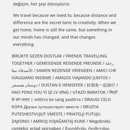
değişim, her şeyi dönüştürür.
We travel because we need to, because distance and
difference are the secret tonic to creativity. When we
get home, home is still the same, but something in
our minds has changed, and that changes
everything.
BİRLİKTE GEZEN DOSTLAR / FRIENDS TRAVELLING
TOGETHER / GEMEISENDE REISENDE FREUNDE / رحلة
الأصدقاء معا / SAMEN REIZENDE VRIENDEN / AMICI CHE
VIAGGIANO INSIEME / AMIGOS VIAJANDO JUNTOS /
دوستان همسفر / DUSTAN-E HEMSEFER / 好朋友一起旅行 /
HAO PENG YOU Yİ Qİ LV XİNG / UTAZO BARATOK / मित्रों
के संग यात्रा | mittrro ke sang yaattrra / DRAUGI CELO
KOPA Друзья путешествуют вместе / DRUZYA
PUTESHESTVUJUT VMESTE / PRİATELJİ PUTUJU
ZAJEDNO / AMİKOJ VOJAĞANTAJ KUNE / Megobrebi,
romlebic ertad seirnoben / მეგობრები, რომლებიც