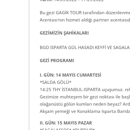
Bu gezi GAGİK TOUR tarafından düzenlenmek
Acentası'nın hizmet aldığı partner acentasıdı
GEZİMİZİN ŞAHİKALARI
BGD ISPARTA GÜL HASADI KEYFİ VE SAGALA
GEZİ PROGRAMI
I. GÜN: 14 MAYIS CUMARTESİ
*SALDA GÖLÜ*
14:25 THY İSTANBUL-ISPARTA uçuşumuz. reh
Gezimize muhteşem bir gezi noktası ile başl
olağanüstü gölün kumları neden beyaz? Ard
Akşam yemeği ve Konaklama Isparta Barida
II. GÜN: 15 MAYIS PAZAR