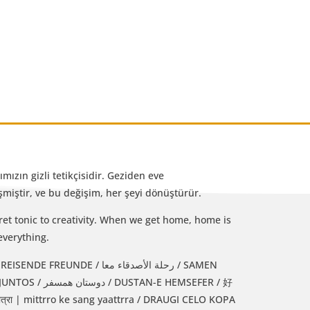
mızın gizli tetikçisidir. Geziden eve
iştir, ve bu değişim, her şeyi dönüştürür.
et tonic to creativity. When we get home, home is
everything.
رحلة الأصدقاء معا / SAMEN
 HEMSEFER / 好
्रा | mittrro ke sang yaattrra / DRAUGI CELO KOPA