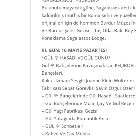
*SAGALASSOS* *BURDUR*
Bu unutulmayacak güne, Sagalassos antik ken
kaldırılmış müthiş bir Roma şehri ve güzelle
orijinalleri için de hemmen Burdur Müzesi’n
Ve Burdur Şehir Gezisi – Taş Oda, Baki Bey 
Konaklama Segalassos Lodge.
III. GÜN: 16 MAYIS PAZARTESİ
*GÜL 🌹 HASADI VE GÜL GÜNÜ*
Gül 🌹 Bahçelerine Kavuşmak İçin KEÇİBORLU
Bahçeleri.
Koku Uzmanı Sevgili Joanne Klein Wolterink
Fabrikası Sebat Görevlisi Sayın Özgür Özer İ
– Gül 🌹 Bahçelerinde Gül Hasadı, Saatlerc
– Gül Bahçelerinde Mola, Çay Ve Gül Reçeli
– Gül Yağı Fabrikası Gezisi
– Gül Yatağında Romantik Anlar
– GÜL 🌹 Sohbetleri
– Kahve Ve Çay Molası