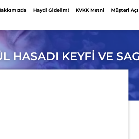
Hakkımızda
Haydi Gidelim!
KVKK Metni
Müşteri Açı
L HASADI KEYFİ VE SA