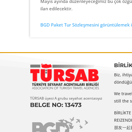
Mayıs ayında düzenleyeceğimiz bu çok özgün 
ilan edilecektir.
BGD Paket Tur Sözleşmesini görüntülemek iç
BİRLİ
Biz, ihti
döndüğüm
We trave
TÜRSAB üyesi A grubu seyahat acentasıyız
still th
BELGE NO: 13473
BİRLİKTE G
REIZENDE VR
朋友一起旅行 /