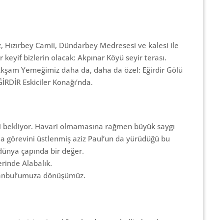
, Hızırbey Camii, Dündarbey Medresesi ve kalesi ile
r keyif bizlerin olacak: Akpınar Köyü seyir terası.
. Akşam Yemeğimiz daha da, daha da özel: Eğirdir Gölü
İRDİR Eskiciler Konağı’nda.
eri bekliyor. Havari olmamasına rağmen büyük saygı
olma görevini üstlenmiş aziz Paul’un da yürüdüğü bu
 dünya çapında bir değer.
rinde Alabalık.
tanbul’umuza dönüşümüz.