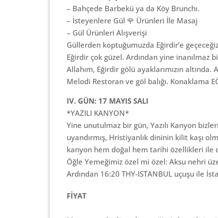
– Bahçede Barbekü ya da Köy Brunchı.
– İsteyenlere Gül 🌹 Ürünleri İle Masaj
– Gül Ürünleri Alışverişi
Güllerden koptuğumuzda Eğirdir’e geçeceğiz
Eğirdir çok güzel. Ardından yine inanılmaz bi
Allahım, Eğirdir gölü ayaklarımızın altında
Melodi Restoran ve göl balığı. Konaklama EĞ
IV. GÜN: 17 MAYIS SALI
*YAZILI KANYON*
Yine unutulmaz bir gün, Yazılı Kanyon bizl
uyandırmış, Hristiyanlık dininin kilit kaşı 
kanyon hem doğal hem tarihi özellikleri ile
Öğle Yemeğimiz özel mi özel: Aksu nehri üze
Ardından 16:20 THY-ISTANBUL uçuşu ile İs
FİYAT