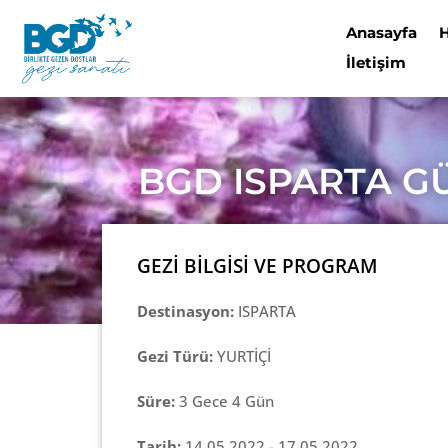
Anasayfa
İletişim
BGD ISPARTA GÜ
GEZİ BİLGİSİ VE PROGRAM
Destinasyon:
ISPARTA
Gezi Türü:
YURTİÇİ
Süre:
3 Gece 4 Gün
Tarih:
14.05.2022 - 17.05.2022