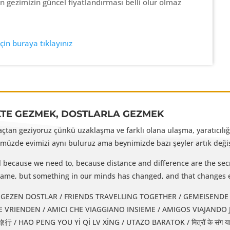
gezimizin güncel fiyatlandırması belli olur olmaz
in buraya tıklayınız
KTE GEZMEK, DOSTLARLA GEZMEK
yaçtan geziyoruz çünkü uzaklaşma ve farklı olana ulaşma, yaratıcılığı
üzde evimizi aynı buluruz ama beynimizde bazı şeyler artık değişm
l because we need to, because distance and difference are the secr
e same, but something in our minds has changed, and that changes 
EZEN DOSTLAR / FRIENDS TRAVELLING TOGETHER / GEMEISENDE REISENDE FREUNDE / 
IENDEN / AMICI CHE VIAGGIANO INSIEME / AMIGOS VIAJANDO JUNTOS / دوستان همسفر / DUSTAN-E
 HAO PENG YOU Yİ Qİ LV XİNG / UTAZO BARATOK / मित्रों के संग यात