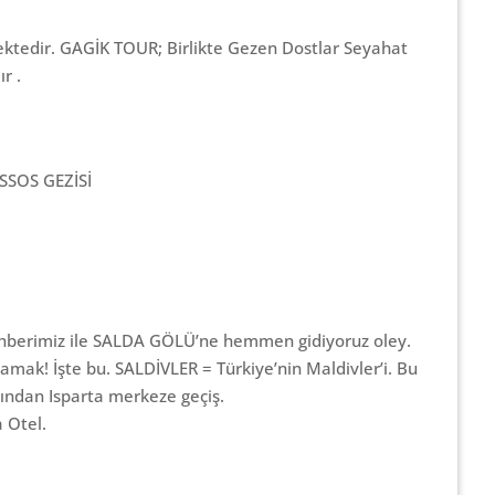
tedir. GAGİK TOUR; Birlikte Gezen Dostlar Seyahat
r .
SSOS GEZİSİ
berimiz ile SALDA GÖLÜ’ne hemmen gidiyoruz oley.
amak! İşte bu. SALDİVLER = Türkiye’nin Maldivler’i. Bu
ından Isparta merkeze geçiş.
 Otel.