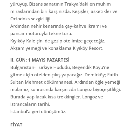
yürüyüş, Bizans sanatının Trakya’daki en mühim
miraslarından biri karşınızda. Keşişler, asketikler ve
Ortodoks sezgiciliği.
Ardından nehir kenarında çay-kahve ikramı ve
pancar motoruyla tekne turu.
Kıyıköy Kaleiçini de gezip otelimize geçeceğiz.
Akşam yemeği ve konaklama Kıyıköy Resort.
II. GÜN: 1 MAYIS PAZARTESİ
Bulgaristan- Türkiye Hududu, Beğendik Köyü’ne
gitmek için otelden çıkış yapacağız. Demirköy; Fatih
Sultan Mehmet dökümhanesi. Ardından öğle yemeği
molamız, sonrasında karşınızda Longoz biyoçeşitliliği.
Burada yapılacak kısa trekkingler. Longoz ve
Istrancaların tarihi.
İstanbul’a geri dönüşümüz.
FİYAT