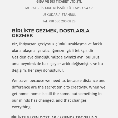
GIDA VE DIŞ TİCARET LTD.ŞTİ.
MURAT REİS MAH REİSSÜL KÜTTAP SK 54 / 7
ÜSKÜDAR / İSTANBUL
Tel: +90 530 200 08 28
BİRLİKTE GEZMEK, DOSTLARLA
GEZMEK
Biz, ihtiyaçtan geziyoruz çünkü uzaklaşma ve farklı
olana ulaşma, yaratıcılığımızın gizli tetikçisidir.
Geziden eve döndüğümüzde evimizi aynı buluruz
ama beynimizde bazı şeyler artık değişmiştir, ve bu
değişim, her şeyi dönüştürür.
We travel because we need to, because distance and
difference are the secret tonic to creativity. When we
get home, home is still the same, but something in
our minds has changed, and that changes
everything.
BİRLİKTE GEZEN DOSTLAR / FRIENDS TRAVELLING