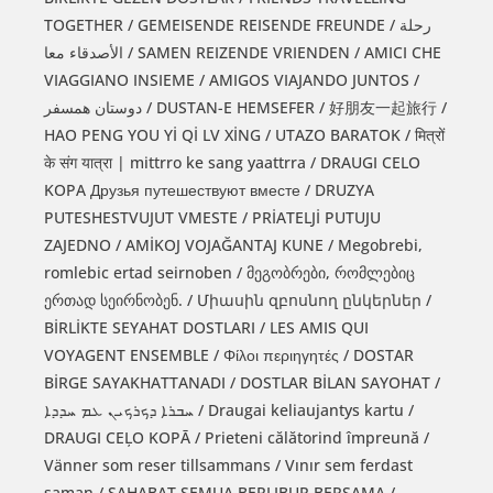
TOGETHER / GEMEISENDE REISENDE FREUNDE / رحلة
الأصدقاء معا / SAMEN REIZENDE VRIENDEN / AMICI CHE
VIAGGIANO INSIEME / AMIGOS VIAJANDO JUNTOS /
دوستان همسفر / DUSTAN-E HEMSEFER / 好朋友一起旅行 /
HAO PENG YOU Yİ Qİ LV XİNG / UTAZO BARATOK / मित्रों
के संग यात्रा | mittrro ke sang yaattrra / DRAUGI CELO
KOPA Друзья путешествуют вместе / DRUZYA
PUTESHESTVUJUT VMESTE / PRİATELJİ PUTUJU
ZAJEDNO / AMİKOJ VOJAĞANTAJ KUNE / Megobrebi,
romlebic ertad seirnoben / მეგობრები, რომლებიც
ერთად სეირნობენ. / Միասին զբոսնող ընկերներ /
BİRLİKTE SEYAHAT DOSTLARI / LES AMIS QUI
VOYAGENT ENSEMBLE / Φίλοι περιηγητές / DOSTAR
BİRGE SAYAKHATTANADI / DOSTLAR BİLAN SAYOHAT /
ܚܒܪܐ ܕܟܪܟܝܢ ܥܡ ܚܕܕܐ / Draugai keliaujantys kartu /
DRAUGI CEĻO KOPĀ / Prieteni călătorind împreună /
Vänner som reser tillsammans / Vınır sem ferdast
saman / SAHABAT SEMUA BERLIBUR BERSAMA /