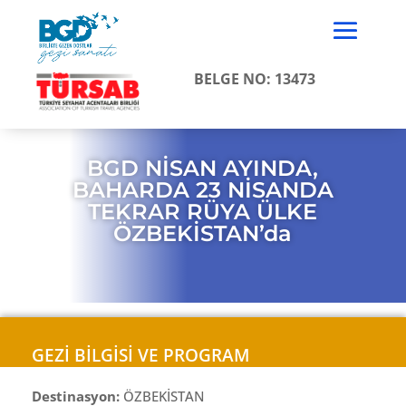
BELGE NO: 13473
BGD NİSAN AYINDA,
BAHARDA 23 NİSANDA
TEKRAR RÜYA ÜLKE
ÖZBEKİSTAN’da
GEZİ BİLGİSİ VE PROGRAM
Destinasyon:
ÖZBEKİSTAN