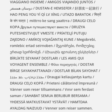
VIAGGIANO INSIEME / AMIGOS VIAJANDO JUNTOS /
دوستان همسفر / DUSTAN-E HEMSEFER / 好朋友一起旅行 /
HAO PENG YOU Yİ Qİ LV XİNG / UTAZO BARATOK / मित्रों
के संग यात्रा | mittrro ke sang yaattrra / DRAUGI CELO
KOPA Друзья путешествуют вместе / DRUZYA
PUTESHESTVUJUT VMESTE / PRİATELJİ PUTUJU
ZAJEDNO / AMİKOJ VOJAĞANTAJ KUNE / Megobrebi,
romlebic ertad seirnoben / მეგობრები, რომლებიც
ერთად სეირნობენ. / Միասին զբոսնող ընկերներ /
BİRLİKTE SEYAHAT DOSTLARI / LES AMIS QUI
VOYAGENT ENSEMBLE / Φίλοι περιηγητές / DOSTAR
BİRGE SAYAKHATTANADI / DOSTLAR BİLAN SAYOHAT /
ܚܒܪܐ ܕܟܪܟܝܢ ܥܡ ܚܕܕܐ / Draugai keliaujantys kartu /
DRAUGI CEĻO KOPĀ / Prieteni călătorind împreună /
Vänner som reser tillsammans / Vınır sem ferdast
saman / SAHABAT SEMUA BERLIBUR BERSAMA /
YHDESSÄ MATKUSTAVAT YSTÄVÄT / HAMTDAA
AYALDAG NAIZUUD / Venner som reiser sammen.