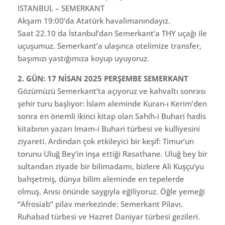
ISTANBUL – SEMERKANT
Akşam 19:00’da Atatürk havalimanındayız.
Saat 22.10 da İstanbul’dan Semerkant’a THY uçağı ile
uçuşumuz. Semerkant’a ulaşınca otelimize transfer,
başımızı yastığımıza koyup uyuyoruz.
2. GÜN: 17 NİSAN 2025 PERŞEMBE SEMERKANT
Gözümüzü Semerkant’ta açıyoruz ve kahvaltı sonrası
şehir turu başlıyor: İslam aleminde Kuran-ı Kerim’den
sonra en önemli ikinci kitap olan Sahih-i Buhari hadis
kitabının yazarı Imam-i Buhari türbesi ve kulliyesini
ziyareti. Ardından çok etkileyici bir keşif: Timur’un
torunu Uluğ Bey’in inşa ettiği Rasathane. Uluğ bey bir
sultandan ziyade bir bilimadamı, bizlere Ali Kuşçu’yu
bahşetmiş, dünya bilim aleminde en tepelerde
olmuş. Anısı önünde saygıyla eğiliyoruz. Öğle yemeği
“Afrosiab” pilav merkezinde: Semerkant Pilavı.
Ruhabad türbesi ve Hazret Daniyar türbesi gezileri.