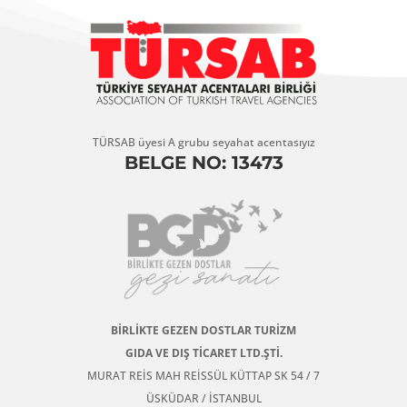
TÜRSAB üyesi A grubu seyahat acentasıyız
BELGE NO: 13473
BİRLİKTE GEZEN DOSTLAR TURİZM
GIDA VE DIŞ TİCARET LTD.ŞTİ.
MURAT REİS MAH REİSSÜL KÜTTAP SK 54 / 7
ÜSKÜDAR / İSTANBUL