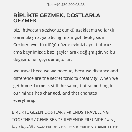
Tel: +90 530 200 08 28
BİRLİKTE GEZMEK, DOSTLARLA
GEZMEK
Biz, ihtiyaçtan geziyoruz çünkü uzaklaşma ve farklı
olana ulaşma, yaratıcılığımızın gizli tetikçisidir.
Geziden eve döndüğümüzde evimizi aynı buluruz
ama beynimizde bazı şeyler artık değişmiştir, ve bu
değişim, her şeyi dönüştürür.
We travel because we need to, because distance and
difference are the secret tonic to creativity. When we
get home, home is still the same, but something in
our minds has changed, and that changes
everything.
BİRLİKTE GEZEN DOSTLAR / FRIENDS TRAVELLING
TOGETHER / GEMEISENDE REISENDE FREUNDE / رحلة
الأصدقاء معا / SAMEN REIZENDE VRIENDEN / AMICI CHE