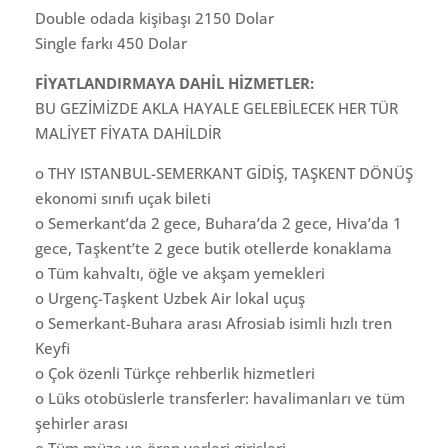
Double odada kişibaşı 2150 Dolar
Single farkı 450 Dolar
FİYATLANDIRMAYA DAHİL HİZMETLER:
BU GEZİMİZDE AKLA HAYALE GELEBİLECEK HER TÜR
MALİYET FİYATA DAHİLDİR
o THY ISTANBUL-SEMERKANT GİDİŞ, TAŞKENT DÖNÜŞ
ekonomi sınıfı uçak bileti
o Semerkant’da 2 gece, Buhara’da 2 gece, Hiva’da 1
gece, Taşkent’te 2 gece butik otellerde konaklama
o Tüm kahvaltı, öğle ve akşam yemekleri
o Urgenç-Taşkent Uzbek Air lokal uçuş
o Semerkant-Buhara arası Afrosiab isimli hızlı tren
Keyfi
o Çok özenli Türkçe rehberlik hizmetleri
o Lüks otobüslerle transferler: havalimanları ve tüm
şehirler arası
o Tüm müze ve ören yerleri girişleri