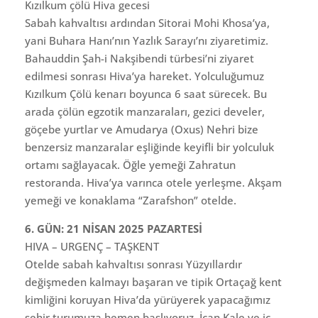
Kızılkum çölü Hiva gecesi
Sabah kahvaltısı ardından Sitorai Mohi Khosa’ya,
yani Buhara Hanı’nın Yazlık Sarayı’nı ziyaretimiz.
Bahauddin Şah-i Nakşibendi türbesi’ni ziyaret
edilmesi sonrası Hiva’ya hareket. Yolculuğumuz
Kızılkum Çölü kenarı boyunca 6 saat sürecek. Bu
arada çölün egzotik manzaraları, gezici develer,
göçebe yurtlar ve Amudarya (Oxus) Nehri bize
benzersiz manzaralar eşliğinde keyifli bir yolculuk
ortamı sağlayacak. Öğle yemeği Zahratun
restoranda. Hiva’ya varınca otele yerleşme. Akşam
yemeği ve konaklama “Zarafshon” otelde.
6. GÜN: 21 NİSAN 2025 PAZARTESİ
HIVA – URGENÇ – TAŞKENT
Otelde sabah kahvaltısı sonrası Yüzyıllardır
değişmeden kalmayı başaran ve tipik Ortaçağ kent
kimliğini koruyan Hiva’da yürüyerek yapacağımız
şehir turumuza hemen başlıyoruz. İçan Kale ve iç