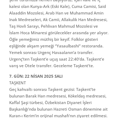
kalesi olan Kunya-Ark (Eski Kale), Cuma Camisi, Said
Alaaddin Mozolesi, Arab Han ve Muhammad Amin
Inak Medreseleri, Ak Camii, Allakulik Han Medresesi,
Taş Hovli Sarayı, Pehlivan Mahmud Mozolesi ve
İslam Hoca Minaresi görülecekler arasında yer alıyor.
Öğle yemeğimiz müthiş bir keyif. Folklor gösteri
eşliğinde akşam yemeği “Yasaulbashi” restoranda.
Yemek sonrası Urgenç Havaalanın’a transfer.
Urgenç’ten Taşkent’e uçuş saat 22:40’da. Taşkent’e
varış ve Otele transfer. Geceleme Taşkent’te.
7. GÜN: 22 NİSAN 2025 SALI
TAŞKENT
Geç kahvaltı sonrası Taşkent gezisi: Taşkent’te
bulunan Barak Han medresesi, Kökeldaş medresesi,
Kaffal Şaşi türbesi, Özbekistan Diyanet İşleri
Başkanlığı’nda bulunan Hazreti Osman dönemine ait
Kuran-ı Kerim’in orijinal mushafı’nın ziyaret edilmesi.