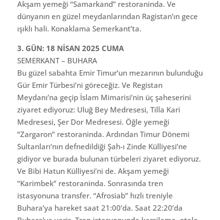
Akşam yemeği “Samarkand” restoraninda. Ve
dünyanın en güzel meydanlarından Ragistan’ın gece
ışıklı hali. Konaklama Semerkant’ta.
3. GÜN: 18 NİSAN 2025 CUMA
SEMERKANT – BUHARA
Bu güzel sabahta Emir Timur’un mezarının bulunduğu
Gür Emir Türbesi’ni göreceğiz. Ve Registan
Meydanı’na geçip İslam Mimarisi’nin üç şaheserini
ziyaret ediyoruz: Uluğ Bey Medresesi, Tilla Kari
Medresesi, Şer Dor Medresesi. Öğle yemeği
“Zargaron” restoraninda. Ardından Timur Dönemi
Sultanları’nın defnedildiği Şah-ı Zinde Külliyesi’ne
gidiyor ve burada bulunan türbeleri ziyaret ediyoruz.
Ve Bibi Hatun Külliyesi’ni de. Akşam yemeği
“Karimbek” restoraninda. Sonrasında tren
istasyonuna transfer. “Afrosiab” hızlı treniyle
Buhara’ya hareket saat 21:00’da. Saat 22:20’da
Buhara’ya variş. Tren istasyonunda karşilama. otele