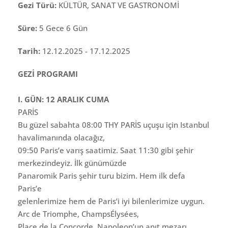
Gezi Türü:
KÜLTÜR, SANAT VE GASTRONOMİ
Süre:
5 Gece 6 Gün
Tarih:
12.12.2025 - 17.12.2025
GEZİ PROGRAMI
I. GÜN: 12 ARALIK CUMA
PARİS
Bu güzel sabahta 08:00 THY PARİS uçuşu için Istanbul
havalimanında olacağız,
09:50 Paris’e varış saatimiz. Saat 11:30 gibi şehir
merkezindeyiz. İlk günümüzde
Panaromik Paris şehir turu bizim. Hem ilk defa
Paris’e
gelenlerimize hem de Paris’i iyi bilenlerimize uygun.
Arc de Triomphe, ChampsÉlysées,
Place de la Concorde, Napoleon’un anıt mezarı.