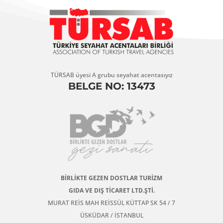
TÜRSAB üyesi A grubu seyahat acentasıyız
BELGE NO: 13473
BİRLİKTE GEZEN DOSTLAR TURİZM
GIDA VE DIŞ TİCARET LTD.ŞTİ.
MURAT REİS MAH REİSSÜL KÜTTAP SK 54 / 7
ÜSKÜDAR / İSTANBUL