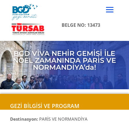
BELGE NO: 13473
BGD VİVA NEHİR GEMİSİ İLE
NOEL ZAMANINDA PARİS VE
NORMANDİYA’da!
GEZİ BİLGİSİ VE PROGRAM
Destinasyon:
PARİS VE NORMANDİYA