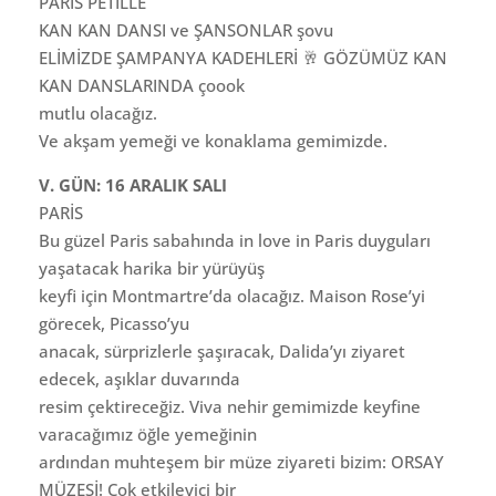
PARIS PETILLE
KAN KAN DANSI ve ŞANSONLAR şovu
ELİMİZDE ŞAMPANYA KADEHLERİ 🥂 GÖZÜMÜZ KAN
KAN DANSLARINDA çoook
mutlu olacağız.
Ve akşam yemeği ve konaklama gemimizde.
V. GÜN: 16 ARALIK SALI
PARİS
Bu güzel Paris sabahında in love in Paris duyguları
yaşatacak harika bir yürüyüş
keyfi için Montmartre’da olacağız. Maison Rose’yi
görecek, Picasso’yu
anacak, sürprizlerle şaşıracak, Dalida’yı ziyaret
edecek, aşıklar duvarında
resim çektireceğiz. Viva nehir gemimizde keyfine
varacağımız öğle yemeğinin
ardından muhteşem bir müze ziyareti bizim: ORSAY
MÜZESİ! Çok etkileyici bir