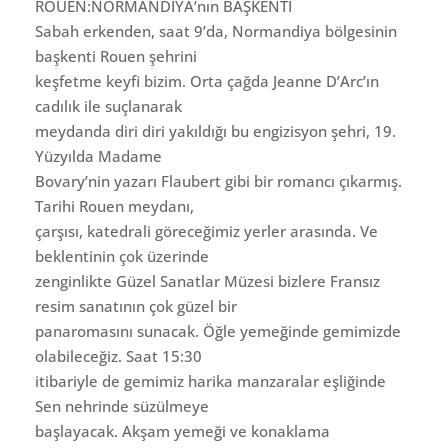
ROUEN:NORMANDİYA’nın BAŞKENTİ
Sabah erkenden, saat 9’da, Normandiya bölgesinin
başkenti Rouen şehrini
keşfetme keyfi bizim. Orta çağda Jeanne D’Arc’ın
cadılık ile suçlanarak
meydanda diri diri yakıldığı bu engizisyon şehri, 19.
Yüzyılda Madame
Bovary’nin yazarı Flaubert gibi bir romancı çıkarmış.
Tarihi Rouen meydanı,
çarşısı, katedrali göreceğimiz yerler arasında. Ve
beklentinin çok üzerinde
zenginlikte Güzel Sanatlar Müzesi bizlere Fransız
resim sanatının çok güzel bir
panaromasını sunacak. Öğle yemeğinde gemimizde
olabileceğiz. Saat 15:30
itibariyle de gemimiz harika manzaralar eşliğinde
Sen nehrinde süzülmeye
başlayacak. Akşam yemeği ve konaklama