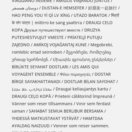
VIAGGIANO INSIEME / AMIGOS VIAJANDO JUNTOS /
دوستان همسفر / DUSTAN-E HEMSEFER / 好朋友一起旅行 /
HAO PENG YOU Yİ Qİ LV XİNG / UTAZO BARATOK / मित्रों
के संग यात्रा | mittrro ke sang yaattrra / DRAUGI CELO
KOPA Друзья путешествуют вместе / DRUZYA
PUTESHESTVUJUT VMESTE / PRİATELJİ PUTUJU
ZAJEDNO / AMİKOJ VOJAĞANTAJ KUNE / Megobrebi,
romlebic ertad seirnoben / მეგობრები, რომლებიც
ერთად სეირნობენ. / Միասին զբոսնող ընկերներ /
BİRLİKTE SEYAHAT DOSTLARI / LES AMIS QUI
VOYAGENT ENSEMBLE / Φίλοι περιηγητές / DOSTAR
BİRGE SAYAKHATTANADI / DOSTLAR BİLAN SAYOHAT /
ܚܒܪܐ ܕܟܪܟܝܢ ܥܡ ܚܕܕܐ / Draugai keliaujantys kartu /
DRAUGI CEĻO KOPĀ / Prieteni călătorind împreună /
Vänner som reser tillsammans / Vınır sem ferdast
saman / SAHABAT SEMUA BERLIBUR BERSAMA /
YHDESSÄ MATKUSTAVAT YSTÄVÄT / HAMTDAA
AYALDAG NAIZUUD / Venner som reiser sammen.