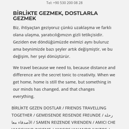
Tel: +90 530 200 08 28
BİRLİKTE GEZMEK, DOSTLARLA
GEZMEK
Biz, ihtiyaçtan geziyoruz çünkü uzaklaşma ve farklı
olana ulaşma, yaratıcılığımızın gizli tetikçisidir.
Geziden eve döndüğümüzde evimizi aynı buluruz
ama beynimizde bazı şeyler artık değişmiştir, ve bu
değişim, her şeyi dönüştürür.
We travel because we need to, because distance and
difference are the secret tonic to creativity. When we
get home, home is still the same, but something in
our minds has changed, and that changes
everything.
BİRLİKTE GEZEN DOSTLAR / FRIENDS TRAVELLING
TOGETHER / GEMEISENDE REISENDE FREUNDE / رحلة
الأصدقاء معا / SAMEN REIZENDE VRIENDEN / AMICI CHE