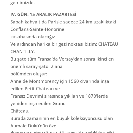
gemimizde.
IV. GÜN: 15 ARALIK PAZARTESİ
Sabah kahvaltıda Paris’e sadece 24 km uzaklıktaki
Conflans-Sainte-Honorine
kasabasında olacağız.
Ve ardından harika bir gezi noktası bizim: CHATEAU
CHANTILLY.
Bu şato tüm Fransa’da Versay’dan sonra ikinci en
önemli saray-şato. 2 ana
bölümden oluşur:
Anne de Montmorency için 1560 civarında inşa
edilen Petit Château ve
Fransız Devrimi sırasında yıkılan ve 1870’lerde
yeniden inşa edilen Grand
Château.
Burada zamanının en büyük koleksiyoncusu olan
Aumale Dükü’nün özel
dünyasına gireceğiz ve 19. yüzyılda asıldıkları gibi