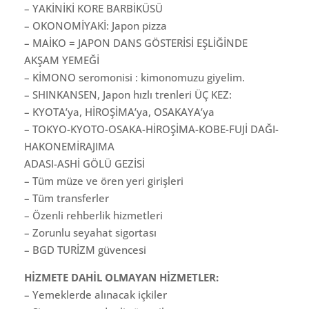
– YAKİNİKİ KORE BARBİKÜSÜ
– OKONOMİYAKİ: Japon pizza
– MAİKO = JAPON DANS GÖSTERİSİ EŞLİĞİNDE
AKŞAM YEMEĞİ
– KİMONO seromonisi : kimonomuzu giyelim.
– SHINKANSEN, Japon hızlı trenleri ÜÇ KEZ:
– KYOTA’ya, HİROŞİMA’ya, OSAKAYA’ya
– TOKYO-KYOTO-OSAKA-HİROŞİMA-KOBE-FUJİ DAĞI-
HAKONEMİRAJIMA
ADASI-ASHİ GÖLÜ GEZİSİ
– Tüm müze ve ören yeri girişleri
– Tüm transferler
– Özenli rehberlik hizmetleri
– Zorunlu seyahat sigortası
– BGD TURİZM güvencesi
HİZMETE DAHİL OLMAYAN HİZMETLER:
– Yemeklerde alınacak içkiler