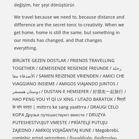
değişim, her şeyi dönüştürür.
We travel because we need to, because distance and
difference are the secret tonic to creativity. When we
get home, home is still the same, but something in
our minds has changed, and that changes
everything.
BİRLİKTE GEZEN DOSTLAR / FRIENDS TRAVELLING
TOGETHER / GEMEISENDE REISENDE FREUNDE / رحلة
الأصدقاء معا / SAMEN REIZENDE VRIENDEN / AMICI CHE
VIAGGIANO INSIEME / AMIGOS VIAJANDO JUNTOS /
دوستان همسفر / DUSTAN-E HEMSEFER / 好朋友一起旅行 /
HAO PENG YOU Yİ Qİ LV XİNG / UTAZO BARATOK / मित्रों
के संग यात्रा | mittrro ke sang yaattrra / DRAUGI CELO
KOPA Друзья путешествуют вместе / DRUZYA
PUTESHESTVUJUT VMESTE / PRİATELJİ PUTUJU
ZAJEDNO / AMİKOJ VOJAĞANTAJ KUNE / Megobrebi,
romlebic ertad seirnoben / მეგობრები, რომლებიც