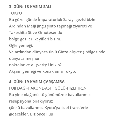
3. GÜN: 18 KASIM SALI
TOKYO
Bu güzel günde İmparatorluk Sarayı gezisi bizim.
Ardından Meiji Jingu şinto tapınağı ziyareti ve
Takeshita St ve Omotesendo
bölge gezileri keyifleri bizim.
Öğle yemeği:
Ve ardından dünyaca ünlü Ginza alışveriş bölgesinde
dünyaca meşhur
noktalar ve alışveriş: Uniklo?
Akşam yemeği ve konaklama Tokyo.
4. GÜN: 19 KASIM ÇARŞAMBA
FUJİ DAĞI-HAKONE-ASHİ GÖLÜ-HIZLI TREN
Bu yine olağanüstü günümüzde bavullarımızı
resepsiyona bırakıyoruz
çünkü bavullarımız Kyoto’ya özel transferle
gidecekler. Biz önce Fuji