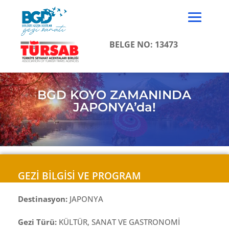
BELGE NO: 13473
BGD KOYO ZAMANINDA
JAPONYA’da!
GEZİ BİLGİSİ VE PROGRAM
Destinasyon:
JAPONYA
Gezi Türü:
KÜLTÜR, SANAT VE GASTRONOMİ