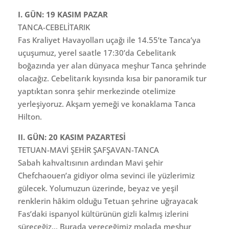
I. GÜN: 19 KASIM PAZAR
TANCA-CEBELİTARIK
Fas Kraliyet Havayolları uçağı ile 14.55’te Tanca’ya
uçuşumuz, yerel saatle 17:30’da Cebelitarık
boğazında yer alan dünyaca meşhur Tanca şehrinde
olacağız. Cebelitarık kıyısında kısa bir panoramik tur
yaptıktan sonra şehir merkezinde otelimize
yerleşiyoruz. Akşam yemeği ve konaklama Tanca
Hilton.
II. GÜN: 20 KASIM PAZARTESİ
TETUAN-MAVİ ŞEHİR ŞAFŞAVAN-TANCA
Sabah kahvaltısının ardından Mavi şehir
Chefchaouen’a gidiyor olma sevinci ile yüzlerimiz
gülecek. Yolumuzun üzerinde, beyaz ve yeşil
renklerin hâkim olduğu Tetuan şehrine uğrayacak
Fas’daki ispanyol kültürünün gizli kalmış izlerini
süreceğiz… Burada vereceğimiz molada meşhur