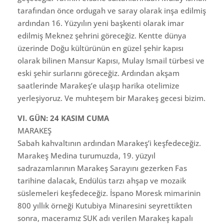
tarafından önce ordugah ve saray olarak inşa edilmiş
ardından 16. Yüzyılın yeni başkenti olarak imar
edilmiş Meknez şehrini göreceğiz. Kentte dünya
üzerinde Doğu kültürünün en güzel şehir kapısı
olarak bilinen Mansur Kapısı, Mulay Ismail türbesi ve
eski şehir surlarını göreceğiz. Ardından akşam
saatlerinde Marakeş’e ulaşıp harika otelimize
yerleşiyoruz. Ve muhteşem bir Marakeş gecesi bizim.
VI. GÜN: 24 KASIM CUMA
MARAKEŞ
Sabah kahvaltının ardından Marakeş’i keşfedeceğiz.
Marakeş Medina turumuzda, 19. yüzyıl
sadrazamlarının Marakeş Sarayını gezerken Fas
tarihine dalacak, Endülüs tarzı ahşap ve mozaik
süslemeleri keşfedeceğiz. İspano Moresk mimarinin
800 yıllık örneği Kutubiya Minaresini seyrettikten
sonra, maceramız SUK adı verilen Marakeş kapalı