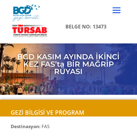
BELGE NO: 13473
BGD KASIM AYINDA İKİNCİ
KEZ FAS’ta BİR MAĞRİP
RÜYASI
GEZİ BİLGİSİ VE PROGRAM
Destinasyon:
FAS