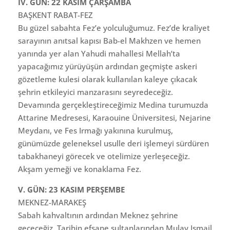
IV. GÜN: 22 KASIM ÇARŞAMBA
BAŞKENT RABAT-FEZ
Bu güzel sabahta Fez’e yolculuğumuz. Fez’de kraliyet
sarayının anıtsal kapısı Bab-el Makhzen ve hemen
yanında yer alan Yahudi mahallesi Mellah’ta
yapacağımız yürüyüşün ardından geçmişte askeri
gözetleme kulesi olarak kullanılan kaleye çıkacak
şehrin etkileyici manzarasını seyredeceğiz.
Devamında gerçekleştireceğimiz Medina turumuzda
Attarine Medresesi, Karaouine Üniversitesi, Nejarine
Meydanı, ve Fes Irmağı yakınına kurulmuş,
günümüzde geleneksel usulle deri işlemeyi sürdüren
tabakhaneyi görecek ve otelimize yerleşeceğiz.
Akşam yemeği ve konaklama Fez.
V. GÜN: 23 KASIM PERŞEMBE
MEKNEZ-MARAKEŞ
Sabah kahvaltının ardından Meknez şehrine
geçeceğiz. Tarihin efsane sultanlarından Mulay Ismail