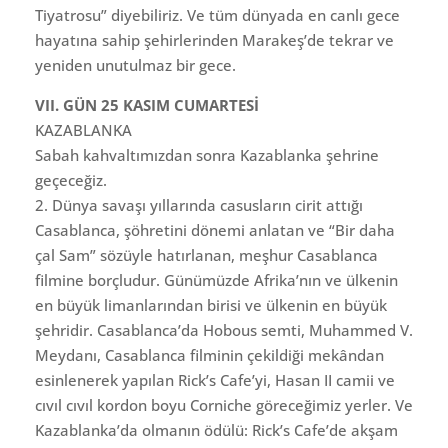
Tiyatrosu” diyebiliriz. Ve tüm dünyada en canlı gece
hayatına sahip şehirlerinden Marakeş’de tekrar ve
yeniden unutulmaz bir gece.
VII. GÜN 25 KASIM CUMARTESİ
KAZABLANKA
Sabah kahvaltımızdan sonra Kazablanka şehrine
geçeceğiz.
2. Dünya savaşı yıllarında casusların cirit attığı
Casablanca, şöhretini dönemi anlatan ve “Bir daha
çal Sam” sözüyle hatırlanan, meşhur Casablanca
filmine borçludur. Günümüzde Afrika’nın ve ülkenin
en büyük limanlarından birisi ve ülkenin en büyük
şehridir. Casablanca’da Hobous semti, Muhammed V.
Meydanı, Casablanca filminin çekildiği mekândan
esinlenerek yapılan Rick’s Cafe’yi, Hasan II camii ve
cıvıl cıvıl kordon boyu Corniche göreceğimiz yerler. Ve
Kazablanka’da olmanın ödülü: Rick’s Cafe’de akşam