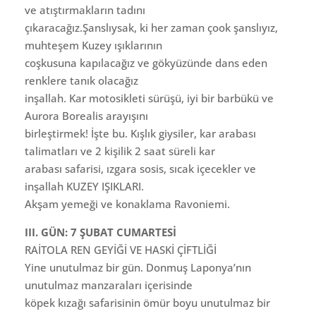
ve atıştırmakların tadını
çıkaracağız.Şanslıysak, ki her zaman çook şanslıyız,
muhteşem Kuzey ışıklarının
coşkusuna kapılacağız ve gökyüzünde dans eden
renklere tanık olacağız
inşallah. Kar motosikleti sürüşü, iyi bir barbükü ve
Aurora Borealis arayışını
birleştirmek! İşte bu. Kışlık giysiler, kar arabası
talimatları ve 2 kişilik 2 saat süreli kar
arabası safarisi, ızgara sosis, sıcak içecekler ve
inşallah KUZEY IŞIKLARI.
Akşam yemeği ve konaklama Ravoniemi.
III. GÜN: 7 ŞUBAT CUMARTESİ
RAİTOLA REN GEYİĞİ VE HASKİ ÇİFTLİĞİ
Yine unutulmaz bir gün. Donmuş Laponya’nın
unutulmaz manzaraları içerisinde
köpek kızağı safarisinin ömür boyu unutulmaz bir