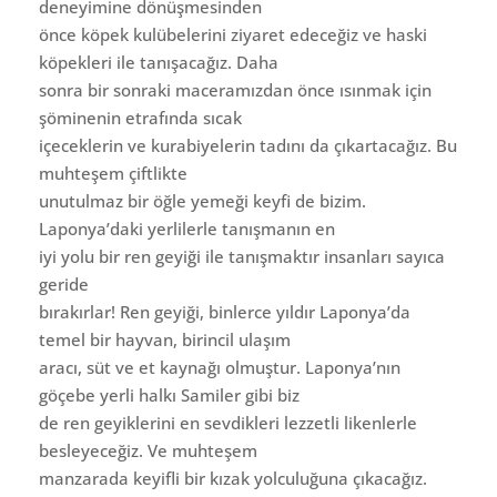
deneyimine dönüşmesinden
önce köpek kulübelerini ziyaret edeceğiz ve haski
köpekleri ile tanışacağız. Daha
sonra bir sonraki maceramızdan önce ısınmak için
şöminenin etrafında sıcak
içeceklerin ve kurabiyelerin tadını da çıkartacağız. Bu
muhteşem çiftlikte
unutulmaz bir öğle yemeği keyfi de bizim.
Laponya’daki yerlilerle tanışmanın en
iyi yolu bir ren geyiği ile tanışmaktır insanları sayıca
geride
bırakırlar! Ren geyiği, binlerce yıldır Laponya’da
temel bir hayvan, birincil ulaşım
aracı, süt ve et kaynağı olmuştur. Laponya’nın
göçebe yerli halkı Samiler gibi biz
de ren geyiklerini en sevdikleri lezzetli likenlerle
besleyeceğiz. Ve muhteşem
manzarada keyifli bir kızak yolculuğuna çıkacağız.