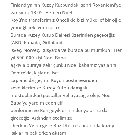
Finlandiya’nın Kuzey Kutbundaki şehri Rovaniemi’ye
varışımız 13:05. Hemen Noel
Köyü’ne transferimiz.Öncelikle bizi mükellef bir öğle
yemeği bekliyor olacak.
Burada Kuzey Kutup Dairesi üzerinden geçeceğiz
(ABD, Kanada, Grönland,
İsveç, Norveç, Rusya’da ve burada bu mümkün). Her
yıl 500.000 kişi Noel Baba
aşkıyla buraya gelir çünkü Noel babamız yazlarını
Demre’de, kışlarını ise
Lapland’da geçirir! Köyün postanesinden
sevdiklerimize Kuzey Kutbu damgalı
mektuplar,kartpostallar yollayacağız oley. Noel
Baba’ya yardım eden elf
perilerinin ve Ren geyiklerinin dünyalarına da
gireceğiz. Ardından otelimize
check in.Ve bu gece Buz Otel restoranında kuzey
ışıklarını beklerken akşam