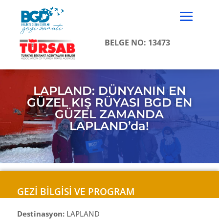
BELGE NO: 13473
LAPLAND: DÜNYANIN EN
GÜZEL KIŞ RÜYASI BGD EN
GÜZEL ZAMANDA
LAPLAND’da!
GEZİ BİLGİSİ VE PROGRAM
Destinasyon:
LAPLAND