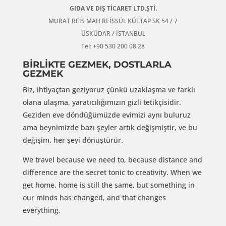
GIDA VE DIŞ TİCARET LTD.ŞTİ.
MURAT REİS MAH REİSSÜL KÜTTAP SK 54 / 7
ÜSKÜDAR / İSTANBUL
Tel: +90 530 200 08 28
BİRLİKTE GEZMEK, DOSTLARLA
GEZMEK
Biz, ihtiyaçtan geziyoruz çünkü uzaklaşma ve farklı
olana ulaşma, yaratıcılığımızın gizli tetikçisidir.
Geziden eve döndüğümüzde evimizi aynı buluruz
ama beynimizde bazı şeyler artık değişmiştir, ve bu
değişim, her şeyi dönüştürür.
We travel because we need to, because distance and
difference are the secret tonic to creativity. When we
get home, home is still the same, but something in
our minds has changed, and that changes
everything.