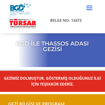
BELGE NO: 13473
BGD İLE THASSOS ADASI
GEZİSİ
GEZİMİZ DOLMUŞTUR, GÖSTERMİŞ OLDUĞUNUZ İLGİ
İÇİN TEŞEKKÜR EDERİZ.
GEZİ BİLGİSİ VE PROGRAM