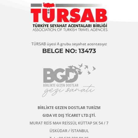
TÜRSAB üyesi A grubu seyahat acentasıyız
BELGE NO: 13473
BİRLİKTE GEZEN DOSTLAR TURİZM
GIDA VE DIŞ TİCARET LTD.ŞTİ.
MURAT REİS MAH REİSSÜL KÜTTAP SK 54 / 7
ÜSKÜDAR / İSTANBUL