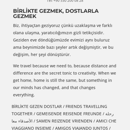
Tel: +90 530 200 08 28
BİRLİKTE GEZMEK, DOSTLARLA
GEZMEK
Biz, ihtiyaçtan geziyoruz çünkü uzaklaşma ve farklı
olana ulaşma, yaratıcılığımızın gizli tetikçisidir.
Geziden eve döndüğümüzde evimizi aynı buluruz
ama beynimizde bazı şeyler artık değişmiştir, ve bu
değişim, her şeyi dönüştürür.
We travel because we need to, because distance and
difference are the secret tonic to creativity. When we
get home, home is still the same, but something in
our minds has changed, and that changes
everything.
BİRLİKTE GEZEN DOSTLAR / FRIENDS TRAVELLING
TOGETHER / GEMEISENDE REISENDE FREUNDE / رحلة
الأصدقاء معا / SAMEN REIZENDE VRIENDEN / AMICI CHE
VIAGGIANO INSIEME / AMIGOS VIAJANDO JUNTOS /