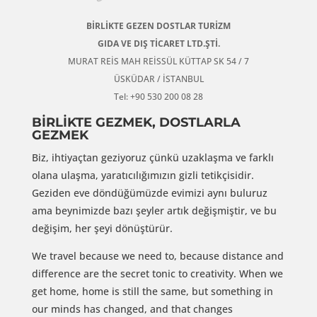
BİRLİKTE GEZEN DOSTLAR TURİZM
GIDA VE DIŞ TİCARET LTD.ŞTİ.
MURAT REİS MAH REİSSÜL KÜTTAP SK 54 / 7
ÜSKÜDAR / İSTANBUL
Tel: +90 530 200 08 28
BİRLİKTE GEZMEK, DOSTLARLA
GEZMEK
Biz, ihtiyaçtan geziyoruz çünkü uzaklaşma ve farklı
olana ulaşma, yaratıcılığımızın gizli tetikçisidir.
Geziden eve döndüğümüzde evimizi aynı buluruz
ama beynimizde bazı şeyler artık değişmiştir, ve bu
değişim, her şeyi dönüştürür.
We travel because we need to, because distance and
difference are the secret tonic to creativity. When we
get home, home is still the same, but something in
our minds has changed, and that changes