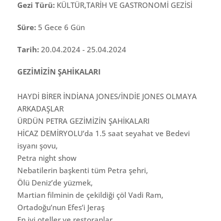
Gezi Türü:
KÜLTÜR,TARİH VE GASTRONOMİ GEZİSİ
Süre:
5 Gece 6 Gün
Tarih:
20.04.2024 - 25.04.2024
GEZİMİZİN ŞAHİKALARI
HAYDİ BİRER İNDİANA JONES/İNDİE JONES OLMAYA
ARKADAŞLAR
ÜRDÜN PETRA GEZİMİZİN ŞAHİKALARI
HİCAZ DEMİRYOLU’da 1.5 saat seyahat ve Bedevi
isyanı şovu,
Petra night show
Nebatilerin başkenti tüm Petra şehri,
Ölü Deniz’de yüzmek,
Martian filminin de çekildiği çöl Vadi Ram,
Ortadoğu’nun Efes’i Jeraş
En iyi oteller ve restoranlar