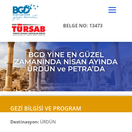
BELGE NO: 13473
BGD YİNE EN GÜZEL
ZAMANINDA NİSAN AYINDA
ÜRDÜN ve PETRA’DA
GEZİ BİLGİSİ VE PROGRAM
Destinasyon:
ÜRDÜN