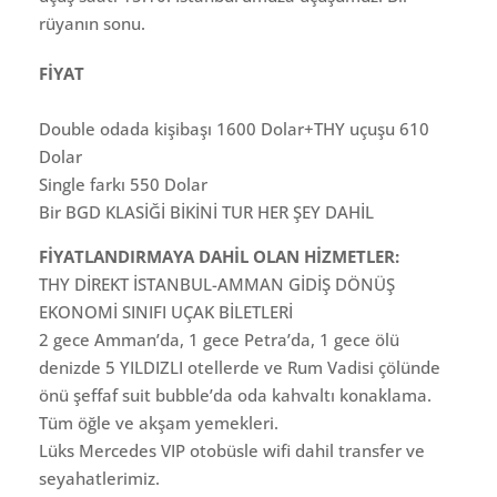
rüyanın sonu.
FİYAT
Double odada kişibaşı 1600 Dolar+THY uçuşu 610
Dolar
Single farkı 550 Dolar
Bir BGD KLASİĞİ BİKİNİ TUR HER ŞEY DAHİL
FİYATLANDIRMAYA DAHİL OLAN HİZMETLER:
THY DİREKT İSTANBUL-AMMAN GİDİŞ DÖNÜŞ
EKONOMİ SINIFI UÇAK BİLETLERİ
2 gece Amman’da, 1 gece Petra’da, 1 gece ölü
denizde 5 YILDIZLI otellerde ve Rum Vadisi çölünde
önü şeffaf suit bubble’da oda kahvaltı konaklama.
Tüm öğle ve akşam yemekleri.
Lüks Mercedes VIP otobüsle wifi dahil transfer ve
seyahatlerimiz.