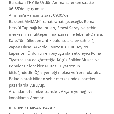
Bu sabah THY ile Ürdün Amman’a erken saatte
06:55’de uçuşumuz.
Amman’a varışımız saat 09:05’de.
Başkent AMMAN’ı rahat rahat gezeceğiz: Roma
Herkül Tapınağı kalıntıları, Emevi Sarayı ve şehir
merkezinin muhteşem manzarası ile Jebel al-Qala’a:
Kale.Tüm ülkeden antik buluntulara ev sahipliği
yapan Ulusal Arkeoloji Müzesi. 6.000 seyirci
kapasiteli Ürdün’ün en büyüğü olan etkileyici Roma
Tiyatrosu’nu da göreceğiz. Küçük Folklor Müzesi ve
Popüler Gelenekler Müzesi, Tiyatro’nun
bitişiğindedir. Öğle yemeği molası ve Yerel olarak al-
Balad olarak bilinen şehir merkezindeki hareketli
pazarlarda yürüyüş.
Ardından otelimize transfer. Akşam yemeği ve
konaklama Amman.
II. GÜN: 21 NİSAN PAZAR