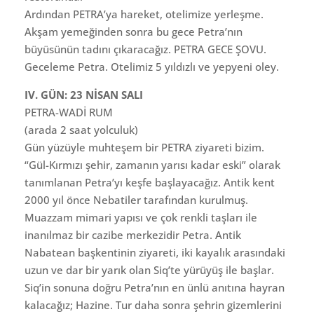
Ardından PETRA’ya hareket, otelimize yerleşme.
Akşam yemeğinden sonra bu gece Petra’nın
büyüsünün tadını çıkaracağız. PETRA GECE ŞOVU.
Geceleme Petra. Otelimiz 5 yıldızlı ve yepyeni oley.
IV. GÜN: 23 NİSAN SALI
PETRA-WADİ RUM
(arada 2 saat yolculuk)
Gün yüzüyle muhteşem bir PETRA ziyareti bizim.
“Gül-Kırmızı şehir, zamanın yarısı kadar eski” olarak
tanımlanan Petra’yı keşfe başlayacağız. Antik kent
2000 yıl önce Nebatiler tarafından kurulmuş.
Muazzam mimari yapısı ve çok renkli taşları ile
inanılmaz bir cazibe merkezidir Petra. Antik
Nabatean başkentinin ziyareti, iki kayalık arasındaki
uzun ve dar bir yarık olan Siq’te yürüyüş ile başlar.
Siq’in sonuna doğru Petra’nın en ünlü anıtına hayran
kalacağız; Hazine. Tur daha sonra şehrin gizemlerini