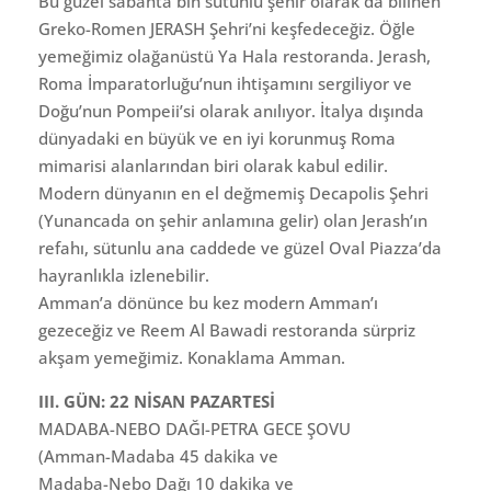
Bu güzel sabahta bin sütunlu şehir olarak da bilinen
Greko-Romen JERASH Şehri’ni keşfedeceğiz. Öğle
yemeğimiz olağanüstü Ya Hala restoranda. Jerash,
Roma İmparatorluğu’nun ihtişamını sergiliyor ve
Doğu’nun Pompeii’si olarak anılıyor. İtalya dışında
dünyadaki en büyük ve en iyi korunmuş Roma
mimarisi alanlarından biri olarak kabul edilir.
Modern dünyanın en el değmemiş Decapolis Şehri
(Yunancada on şehir anlamına gelir) olan Jerash’ın
refahı, sütunlu ana caddede ve güzel Oval Piazza’da
hayranlıkla izlenebilir.
Amman’a dönünce bu kez modern Amman’ı
gezeceğiz ve Reem Al Bawadi restoranda sürpriz
akşam yemeğimiz. Konaklama Amman.
III. GÜN: 22 NİSAN PAZARTESİ
MADABA-NEBO DAĞI-PETRA GECE ŞOVU
(Amman-Madaba 45 dakika ve
Madaba-Nebo Dağı 10 dakika ve