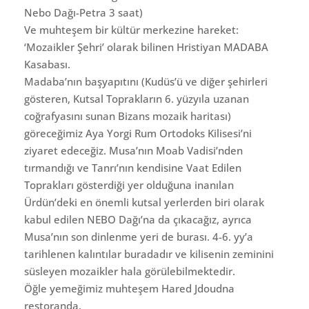
Nebo Dağı-Petra 3 saat)
Ve muhteşem bir kültür merkezine hareket:
‘Mozaikler Şehri’ olarak bilinen Hristiyan MADABA
Kasabası.
Madaba’nın başyapıtını (Kudüs’ü ve diğer şehirleri
gösteren, Kutsal Toprakların 6. yüzyıla uzanan
coğrafyasını sunan Bizans mozaik haritası)
göreceğimiz Aya Yorgi Rum Ortodoks Kilisesi’ni
ziyaret edeceğiz. Musa’nın Moab Vadisi’nden
tırmandığı ve Tanrı’nın kendisine Vaat Edilen
Toprakları gösterdiği yer olduğuna inanılan
Ürdün’deki en önemli kutsal yerlerden biri olarak
kabul edilen NEBO Dağı’na da çıkacağız, ayrıca
Musa’nın son dinlenme yeri de burası. 4-6. yy’a
tarihlenen kalıntılar buradadır ve kilisenin zeminini
süsleyen mozaikler hala görülebilmektedir.
Öğle yemeğimiz muhteşem Hared Jdoudna
restoranda.