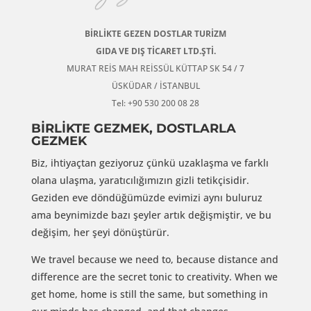
BİRLİKTE GEZEN DOSTLAR TURİZM
GIDA VE DIŞ TİCARET LTD.ŞTİ.
MURAT REİS MAH REİSSÜL KÜTTAP SK 54 / 7
ÜSKÜDAR / İSTANBUL
Tel: +90 530 200 08 28
BİRLİKTE GEZMEK, DOSTLARLA
GEZMEK
Biz, ihtiyaçtan geziyoruz çünkü uzaklaşma ve farklı
olana ulaşma, yaratıcılığımızın gizli tetikçisidir.
Geziden eve döndüğümüzde evimizi aynı buluruz
ama beynimizde bazı şeyler artık değişmiştir, ve bu
değişim, her şeyi dönüştürür.
We travel because we need to, because distance and
difference are the secret tonic to creativity. When we
get home, home is still the same, but something in