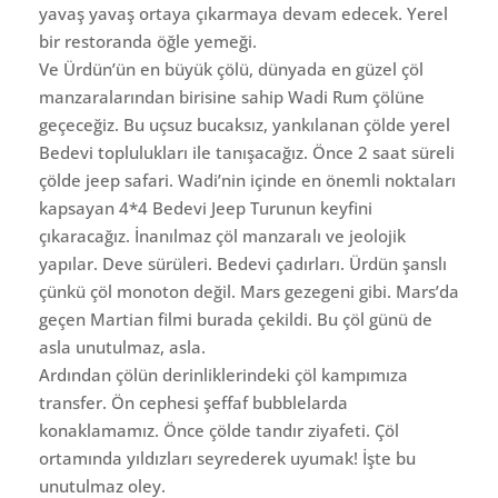
yavaş yavaş ortaya çıkarmaya devam edecek. Yerel
bir restoranda öğle yemeği.
Ve Ürdün’ün en büyük çölü, dünyada en güzel çöl
manzaralarından birisine sahip Wadi Rum çölüne
geçeceğiz. Bu uçsuz bucaksız, yankılanan çölde yerel
Bedevi toplulukları ile tanışacağız. Önce 2 saat süreli
çölde jeep safari. Wadi’nin içinde en önemli noktaları
kapsayan 4*4 Bedevi Jeep Turunun keyfini
çıkaracağız. İnanılmaz çöl manzaralı ve jeolojik
yapılar. Deve sürüleri. Bedevi çadırları. Ürdün şanslı
çünkü çöl monoton değil. Mars gezegeni gibi. Mars’da
geçen Martian filmi burada çekildi. Bu çöl günü de
asla unutulmaz, asla.
Ardından çölün derinliklerindeki çöl kampımıza
transfer. Ön cephesi şeffaf bubblelarda
konaklamamız. Önce çölde tandır ziyafeti. Çöl
ortamında yıldızları seyrederek uyumak! İşte bu
unutulmaz oley.