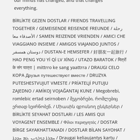
our minds has changed, and that changes
everything.
BİRLİKTE GEZEN DOSTLAR / FRIENDS TRAVELLING
TOGETHER / GEMEISENDE REISENDE FREUNDE / رحلة
الأصدقاء معا / SAMEN REIZENDE VRIENDEN / AMICI CHE
VIAGGIANO INSIEME / AMIGOS VIAJANDO JUNTOS /
دوستان همسفر / DUSTAN-E HEMSEFER / 好朋友一起旅行 /
HAO PENG YOU Yİ Qİ LV XİNG / UTAZO BARATOK / मित्रों
के संग यात्रा | mittrro ke sang yaattrra / DRAUGI CELO
KOPA Друзья путешествуют вместе / DRUZYA
PUTESHESTVUJUT VMESTE / PRİATELJİ PUTUJU
ZAJEDNO / AMİKOJ VOJAĞANTAJ KUNE / Megobrebi,
romlebic ertad seirnoben / მეგობრები, რომლებიც
ერთად სეირნობენ. / Միասին զբոսնող ընկերներ /
BİRLİKTE SEYAHAT DOSTLARI / LES AMIS QUI
VOYAGENT ENSEMBLE / Φίλοι περιηγητές / DOSTAR
BİRGE SAYAKHATTANADI / DOSTLAR BİLAN SAYOHAT /
ܚܒܪܐ ܕܟܪܟܝܢ ܥܡ ܚܕܕܐ / Draugai keliaujantys kartu /