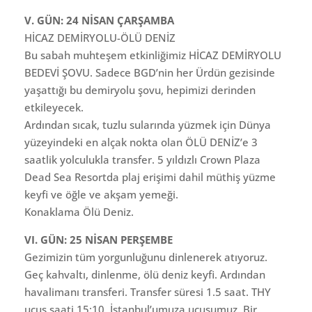
V. GÜN: 24 NİSAN ÇARŞAMBA
HİCAZ DEMİRYOLU-ÖLÜ DENİZ
Bu sabah muhteşem etkinliğimiz HİCAZ DEMİRYOLU
BEDEVİ ŞOVU. Sadece BGD’nin her Ürdün gezisinde
yaşattığı bu demiryolu şovu, hepimizi derinden
etkileyecek.
Ardından sıcak, tuzlu sularında yüzmek için Dünya
yüzeyindeki en alçak nokta olan ÖLÜ DENİZ’e 3
saatlik yolculukla transfer. 5 yıldızlı Crown Plaza
Dead Sea Resortda plaj erişimi dahil müthiş yüzme
keyfi ve öğle ve akşam yemeği.
Konaklama Ölü Deniz.
VI. GÜN: 25 NİSAN PERŞEMBE
Gezimizin tüm yorgunluğunu dinlenerek atıyoruz.
Geç kahvaltı, dinlenme, ölü deniz keyfi. Ardından
havalimanı transferi. Transfer süresi 1.5 saat. THY
uçuş saati 15:10. İstanbul’umuza uçuşumuz. Bir