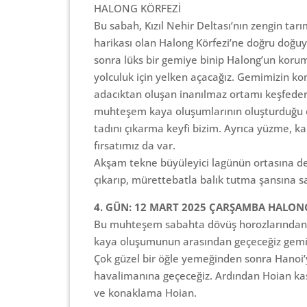
HALONG KÖRFEZİ
Bu sabah, Kızıl Nehir Deltası’nın zengin ta
harikası olan Halong Körfezi’ne doğru doğuy
sonra lüks bir gemiye binip Halong’un koruma
yolculuk için yelken açacağız. Gemimizin ko
adacıktan oluşan inanılmaz ortamı keşfedere
muhteşem kaya oluşumlarının oluşturduğu e
tadını çıkarma keyfi bizim. Ayrıca yüzme, 
fırsatımız da var.
Akşam tekne büyüleyici lagünün ortasına de
çıkarıp, mürettebatla balık tutma şansına 
4. GÜN: 12 MART 2025 ÇARŞAMBA HALON
Bu muhteşem sabahta dövüş horozlarından e
kaya oluşumunun arasından geçeceğiz gemi
Çok güzel bir öğle yemeğinden sonra Hanoi
havalimanına geçeceğiz. Ardından Hoian ka
ve konaklama Hoian.