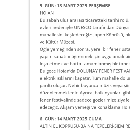
5. GÜN: 13 MART 2025 PERŞEMBE
HOİAN
Bu sabah uluslararası ticaretteki tarihi rolü
evleri nedeniyle UNESCO tarafından Dünya M
mahallesini keşfedeceğiz: Japon Köprüsü, bi
ve Kültür Müzesi.
Öğle yemeğinden sonra, yerel bir fener usta
yapım sanatını öğrenmek için uygulamalı bir 
inşa etmek ve hatta tamamlanmış bir tanes
Bu gece Hoian’da DOLUNAY FENER FESTİVALİ 
elektrik ışıklarını kapatır. Tüm mahalle dolu
parıltı oluşur. Nehir boyunca müzik veya şiir 
düzenlenmektedir. Ayrıca, halk oyunları gib
fener festivalinde sadece gözlerimize ziya
edeceğiz. Akşam yemeği ve konaklama Hoi
6. GÜN: 14 MART 2025 CUMA
ALTIN EL KÖPRÜSÜ-BA NA TEPELERİ-SIEM 