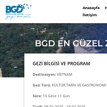
Anasayfa
İletişim
BGD EN GÜZEL 
GEZİ BİLGİSİ VE PROGRAM
Destinasyon:
VİETNAM
Gezi Türü:
KÜLTÜR,TARİH VE GASTRONOMİ 
Süre:
10 Gece 11 Gün
Tarih:
09.03.2025 - 19.03.2025