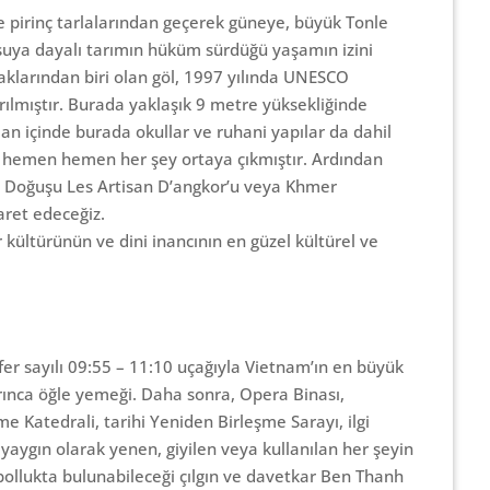
e pirinç tarlalarından geçerek güneye, büyük Tonle
 suya dayalı tarımın hüküm sürdüğü yaşamın izini
naklarından biri olan göl, 1997 yılında UNESCO
ırılmıştır. Burada yaklaşık 9 metre yüksekliğinde
man içinde burada okullar ve ruhani yapılar da dahil
u hemen hemen her şey ortaya çıkmıştır. Ardından
 Doğuşu Les Artisan D’angkor’u veya Khmer
aret edeceğiz.
ltürünün ve dini inancının en güzel kültürel ve
fer sayılı 09:55 – 11:10 uçağıyla Vietnam’ın en büyük
arınca öğle yemeği. Daha sonra, Opera Binası,
 Katedrali, tarihi Yeniden Birleşme Sarayı, ilgi
yaygın olarak yenen, giyilen veya kullanılan her şeyin
t bollukta bulunabileceği çılgın ve davetkar Ben Thanh