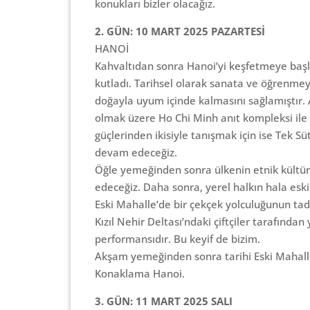
konukları bizler olacağız.
2. GÜN: 10 MART 2025 PAZARTESİ
HANOİ
Kahvaltıdan sonra Hanoi’yi keşfetmeye başlı
kutladı. Tarihsel olarak sanata ve öğrenme
doğayla uyum içinde kalmasını sağlamıştır. A
olmak üzere Ho Chi Minh anıt kompleksi ile 
güçlerinden ikisiyle tanışmak için ise Tek 
devam edeceğiz.
Öğle yemeğinden sonra ülkenin etnik kültürel 
edeceğiz. Daha sonra, yerel halkın hala eski 
Eski Mahalle’de bir çekçek yolculuğunun tadı
Kızıl Nehir Deltası’ndaki çiftçiler tarafında
performansıdır. Bu keyif de bizim.
Akşam yemeğinden sonra tarihi Eski Mahalle
Konaklama Hanoi.
3. GÜN: 11 MART 2025 SALI