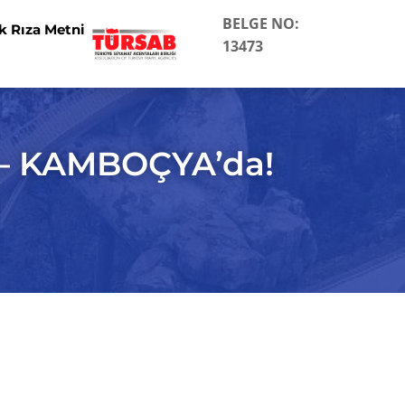
BELGE NO:
k Rıza Metni
13473
– KAMBOÇYA’da!