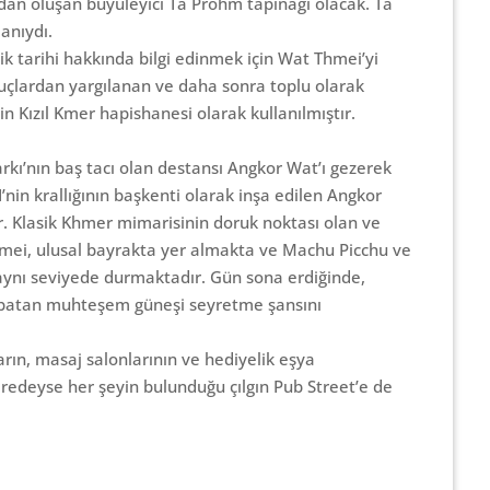
rdan oluşan büyüleyici Ta Prohm tapınağı olacak. Ta
anıydı.
 tarihi hakkında bilgi edinmek için Wat Thmei’yi
suçlardan yargılanan ve daha sonra toplu olarak
 Kızıl Kmer hapishanesi olarak kullanılmıştır.
:
rkı’nın baş tacı olan destansı Angkor Wat’ı gezerek
’nin krallığının başkenti olarak inşa edilen Angkor
r. Klasik Khmer mimarisinin doruk noktası olan ve
ei, ulusal bayrakta yer almakta ve Machu Picchu ve
a aynı seviyede durmaktadır. Gün sona erdiğinde,
a batan muhteşem güneşi seyretme şansını
ın, masaj salonlarının ve hediyelik eşya
neredeyse her şeyin bulunduğu çılgın Pub Street’e de