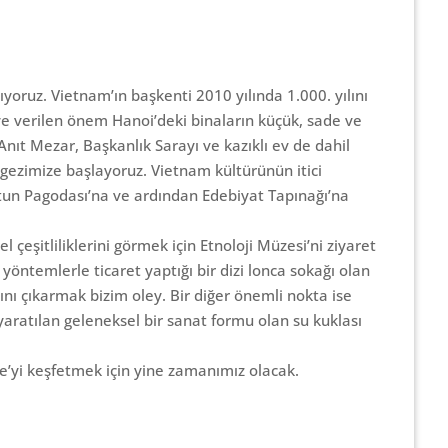
yoruz. Vietnam’ın başkenti 2010 yılında 1.000. yılını
ye verilen önem Hanoi’deki binaların küçük, sade ve
nıt Mezar, Başkanlık Sarayı ve kazıklı ev de dahil
gezimize başlayoruz. Vietnam kültürünün itici
Sütun Pagodası’na ve ardından Edebiyat Tapınağı’na
çeşitliliklerini görmek için Etnoloji Müzesi’ni ziyaret
yöntemlerle ticaret yaptığı bir dizi lonca sokağı olan
nı çıkarmak bizim oley. Bir diğer önemli nokta ise
n yaratılan geleneksel bir sanat formu olan su kuklası
’yi keşfetmek için yine zamanımız olacak.