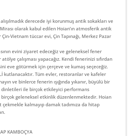
, alışılmadık derecede iyi korunmuş antik sokakları ve
irası olarak kabul edilen Hoian’ın atmosferik antik
r Çin-Vietnam tüccar evi, Çin Tapınağı, Merkez Pazar
sının evini ziyaret edeceğiz ve geleneksel fener
atölye çalışması yapacağız. Kendi fenerinizi sıfırdan
ini eve götürmek için çerçeve ve kumaş seçeceğiz.
kutlanacaktır. Tüm evler, restoranlar ve kafeler
nayın ve binlerce fenerin ışığında yıkanır, büyülü bir
dinletileri ile birçok etkileyici performans
i birçok geleneksel etkinlik düzenlenmektedir. Hoian
fet çekmekle kalmayıp damak tadımıza da hitap
an.
REAP KAMBOÇYA