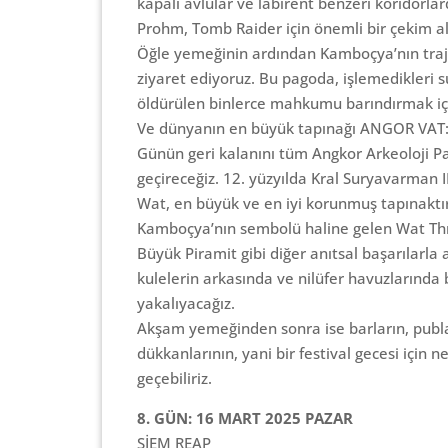
kapalı avlular ve labirent benzeri koridorla
Prohm, Tomb Raider için önemli bir çekim al
Öğle yemeğinin ardından Kamboçya’nın trajik
ziyaret ediyoruz. Bu pagoda, işlemedikleri 
öldürülen binlerce mahkumu barındırmak için
Ve dünyanın en büyük tapınağı ANGOR VAT
Günün geri kalanını tüm Angkor Arkeoloji Pa
geçireceğiz. 12. yüzyılda Kral Suryavarman II
Wat, en büyük ve en iyi korunmuş tapınaktı
Kamboçya’nın sembolü haline gelen Wat Thm
Büyük Piramit gibi diğer anıtsal başarılarl
kulelerin arkasında ve nilüfer havuzlarınd
yakalıyacağız.
Akşam yemeğinden sonra ise barların, publar
dükkanlarının, yani bir festival gecesi için 
geçebiliriz.
8. GÜN: 16 MART 2025 PAZAR
SİEM REAP