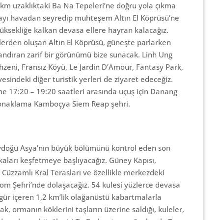
 km uzaklıktaki Ba Na Tepeleri’ne doğru yola çıkma
arayı havadan seyredip muhteşem Altın El Köprüsü’ne
üksekliğe kalkan devasa ellere hayran kalacağız.
slerden oluşan Altın El Köprüsü, güneşte parlarken
 andıran zarif bir görünümü bize sunacak. Linh Ung
zeni, Fransız Köyü, Le Jardin D’Amour, Fantasy Park,
vesindeki diğer turistik yerleri de ziyaret edeceğiz.
 17:20 – 19:20 saatleri arasında uçuş için Danang
konaklama Kamboçya Siem Reap şehri.
doğu Asya’nın büyük bölümünü kontrol eden son
ikaları keşfetmeye başlıyacağız. Güney Kapısı,
Cüzzamlı Kral Terasları ve özellikle merkezdeki
m Şehri’nde dolaşacağız. 54 kulesi yüzlerce devasa
igür içeren 1,2 km’lik olağanüstü kabartmalarla
k, ormanın köklerini taşların üzerine saldığı, kuleler,