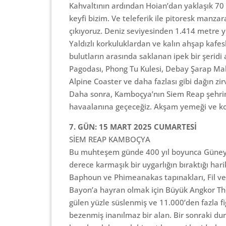
Kahvaltının ardından Hoian’dan yaklaşık 70
keyfi bizim. Ve teleferik ile pitoresk manz
çıkıyoruz. Deniz seviyesinden 1.414 metre y
Yaldızlı korkuluklardan ve kalın ahşap kafe
bulutların arasında saklanan ipek bir şeridi
Pagodası, Phong Tu Kulesi, Debay Şarap Mah
Alpine Coaster ve daha fazlası gibi dağın zir
Daha sonra, Kamboçya’nın Siem Reap şehrine
havaalanına geçeceğiz. Akşam yemeği ve 
7. GÜN: 15 MART 2025 CUMARTESİ
SİEM REAP KAMBOÇYA
Bu muhteşem günde 400 yıl boyunca Güney
derece karmaşık bir uygarlığın bıraktığı har
Baphoun ve Phimeanakas tapınakları, Fil ve 
Bayon’a hayran olmak için Büyük Angkor Tho
gülen yüzle süslenmiş ve 11.000’den fazla f
bezenmiş inanılmaz bir alan. Bir sonraki dura