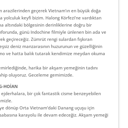
rım arazilerinden geçerek Vietnam’ın en büyük doğa
a yolculuk keyfi bizim. Halong Körfezi’ne vardıktan
 altındaki bölgesinin derinliklerine doğru bir
nforunda, günü Indochine filmiyle ünlenen bin ada ve
k geçireceğiz. Zümrüt rengi sulardan fışkıran
şsiz deniz manzarasının huzurunun ve güzelliğinin
kano ve hatta balık tutarak kendimize meydan okuma
mirlediğinde, harika bir akşam yemeğinin tadını
sahip oluyoruz. Geceleme gemimizde.
G-HOİAN
jderhalara, bir çok fantastik cisme benzeyebilen
mizle.
’ye dönüp Orta Vietnam’daki Danang uçuşu için
sabasına karayolu ile devam edeceğiz. Akşam yemeği