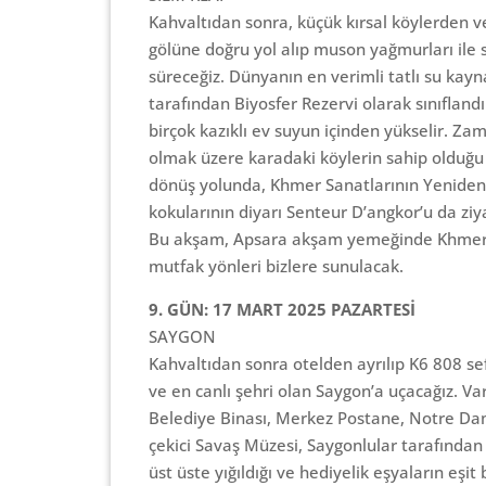
Kahvaltıdan sonra, küçük kırsal köylerden v
gölüne doğru yol alıp muson yağmurları ile
süreceğiz. Dünyanın en verimli tatlı su kay
tarafından Biyosfer Rezervi olarak sınıfland
birçok kazıklı ev suyun içinden yükselir. Za
olmak üzere karadaki köylerin sahip olduğ
dönüş yolunda, Khmer Sanatlarının Yeniden
kokularının diyarı Senteur D’angkor’u da ziy
Bu akşam, Apsara akşam yemeğinde Khmer kü
mutfak yönleri bizlere sunulacak.
9. GÜN: 17 MART 2025 PAZARTESİ
SAYGON
Kahvaltıdan sonra otelden ayrılıp K6 808 se
ve en canlı şehri olan Saygon’a uçacağız. V
Belediye Binası, Merkez Postane, Notre Dame
çekici Savaş Müzesi, Saygonlular tarafından 
üst üste yığıldığı ve hediyelik eşyaların eşi