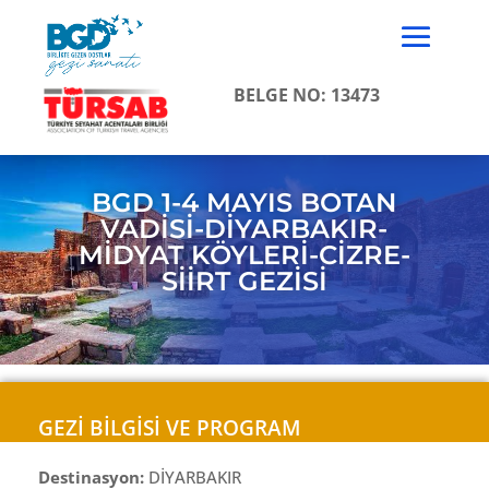
BELGE NO: 13473
BGD 1-4 MAYIS BOTAN
VADİSİ-DİYARBAKIR-
MİDYAT KÖYLERİ-CİZRE-
SİİRT GEZİSİ
GEZİ BİLGİSİ VE PROGRAM
Destinasyon:
DİYARBAKIR