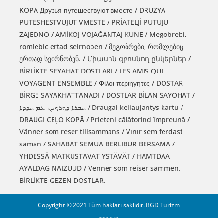
KOPA Друзья путешествуют вместе / DRUZYA
PUTESHESTVUJUT VMESTE / PRİATELJİ PUTUJU
ZAJEDNO / AMİKOJ VOJAĞANTAJ KUNE / Megobrebi,
romlebic ertad seirnoben / მეგობრები, რომლებიც
ერთად სეირნობენ. / Միասին զբոսնող ընկերներ /
BİRLİKTE SEYAHAT DOSTLARI / LES AMIS QUI
VOYAGENT ENSEMBLE / Φίλοι περιηγητές / DOSTAR
BİRGE SAYAKHATTANADI / DOSTLAR BİLAN SAYOHAT /
ܚܒܪܐ ܕܟܪܟܝܢ ܥܡ ܚܕܕܐ / Draugai keliaujantys kartu /
DRAUGI CEĻO KOPĀ / Prieteni călătorind împreună /
Vänner som reser tillsammans / Vınır sem ferdast
saman / SAHABAT SEMUA BERLIBUR BERSAMA /
YHDESSÄ MATKUSTAVAT YSTÄVÄT / HAMTDAA
AYALDAG NAIZUUD / Venner som reiser sammen.
BİRLİKTE GEZEN DOSTLAR.
Copyright © 2021 Tüm hakları saklıdır. BGD Turizm