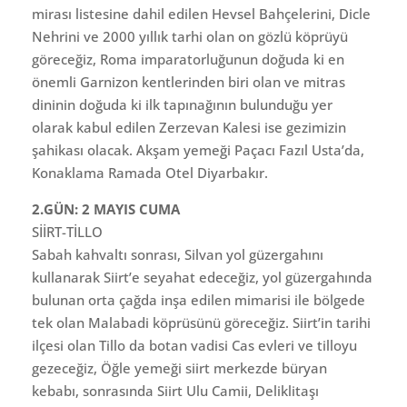
mirası listesine dahil edilen Hevsel Bahçelerini, Dicle
Nehrini ve 2000 yıllık tarhi olan on gözlü köprüyü
göreceğiz, Roma imparatorluğunun doğuda ki en
önemli Garnizon kentlerinden biri olan ve mitras
dininin doğuda ki ilk tapınağının bulunduğu yer
olarak kabul edilen Zerzevan Kalesi ise gezimizin
şahikası olacak. Akşam yemeği Paçacı Fazıl Usta’da,
Konaklama Ramada Otel Diyarbakır.
2.GÜN: 2 MAYIS CUMA
SİİRT-TİLLO
Sabah kahvaltı sonrası, Silvan yol güzergahını
kullanarak Siirt’e seyahat edeceğiz, yol güzergahında
bulunan orta çağda inşa edilen mimarisi ile bölgede
tek olan Malabadi köprüsünü göreceğiz. Siirt’in tarihi
ilçesi olan Tillo da botan vadisi Cas evleri ve tilloyu
gezeceğiz, Öğle yemeği siirt merkezde büryan
kebabı, sonrasında Siirt Ulu Camii, Deliklitaşı