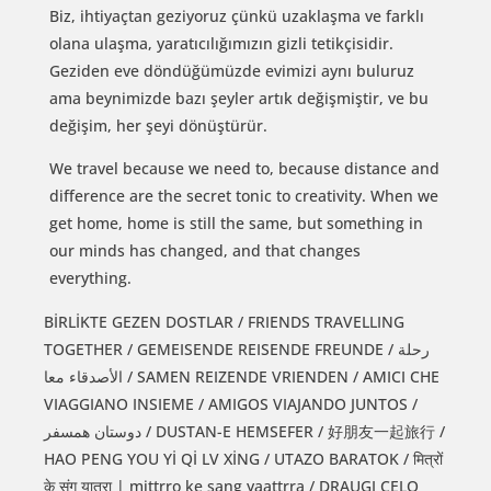
Biz, ihtiyaçtan geziyoruz çünkü uzaklaşma ve farklı
olana ulaşma, yaratıcılığımızın gizli tetikçisidir.
Geziden eve döndüğümüzde evimizi aynı buluruz
ama beynimizde bazı şeyler artık değişmiştir, ve bu
değişim, her şeyi dönüştürür.
We travel because we need to, because distance and
difference are the secret tonic to creativity. When we
get home, home is still the same, but something in
our minds has changed, and that changes
everything.
BİRLİKTE GEZEN DOSTLAR / FRIENDS TRAVELLING
TOGETHER / GEMEISENDE REISENDE FREUNDE / رحلة
الأصدقاء معا / SAMEN REIZENDE VRIENDEN / AMICI CHE
VIAGGIANO INSIEME / AMIGOS VIAJANDO JUNTOS /
دوستان همسفر / DUSTAN-E HEMSEFER / 好朋友一起旅行 /
HAO PENG YOU Yİ Qİ LV XİNG / UTAZO BARATOK / मित्रों
के संग यात्रा | mittrro ke sang yaattrra / DRAUGI CELO