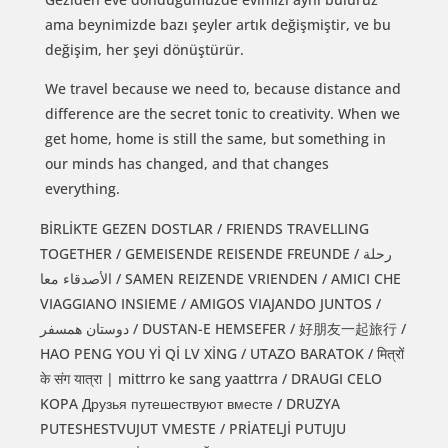
ama beynimizde bazı şeyler artık değişmiştir, ve bu
değişim, her şeyi dönüştürür.
We travel because we need to, because distance and
difference are the secret tonic to creativity. When we
get home, home is still the same, but something in
our minds has changed, and that changes
everything.
BİRLİKTE GEZEN DOSTLAR / FRIENDS TRAVELLING
TOGETHER / GEMEISENDE REISENDE FREUNDE / رحلة
الأصدقاء معا / SAMEN REIZENDE VRIENDEN / AMICI CHE
VIAGGIANO INSIEME / AMIGOS VIAJANDO JUNTOS /
دوستان همسفر / DUSTAN-E HEMSEFER / 好朋友一起旅行 /
HAO PENG YOU Yİ Qİ LV XİNG / UTAZO BARATOK / मित्रों
के संग यात्रा | mittrro ke sang yaattrra / DRAUGI CELO
KOPA Друзья путешествуют вместе / DRUZYA
PUTESHESTVUJUT VMESTE / PRİATELJİ PUTUJU