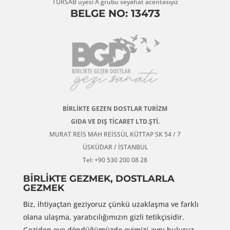
TÜRSAB üyesi A grubu seyahat acentasıyız
BELGE NO: 13473
BİRLİKTE GEZEN DOSTLAR TURİZM
GIDA VE DIŞ TİCARET LTD.ŞTİ.
MURAT REİS MAH REİSSÜL KÜTTAP SK 54 / 7
ÜSKÜDAR / İSTANBUL
Tel: +90 530 200 08 28
BİRLİKTE GEZMEK, DOSTLARLA
GEZMEK
Biz, ihtiyaçtan geziyoruz çünkü uzaklaşma ve farklı
olana ulaşma, yaratıcılığımızın gizli tetikçisidir.
Geziden eve döndüğümüzde evimizi aynı buluruz