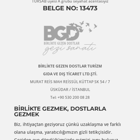
TÜRSAB üyesi A grubu seyahat acentasıyız
BELGE NO: 13473
BİRLİKTE GEZEN DOSTLAR TURİZM
GIDA VE DIŞ TİCARET LTD.ŞTİ.
MURAT REİS MAH REİSSÜL KÜTTAP SK 54 / 7
ÜSKÜDAR / İSTANBUL
Tel: +90 530 200 08 28
BİRLİKTE GEZMEK, DOSTLARLA
GEZMEK
Biz, ihtiyaçtan geziyoruz çünkü uzaklaşma ve farklı
olana ulaşma, yaratıcılığımızın gizli tetikçisidir.
Geziden eve döndüğümüzde evimizi aynı buluruz