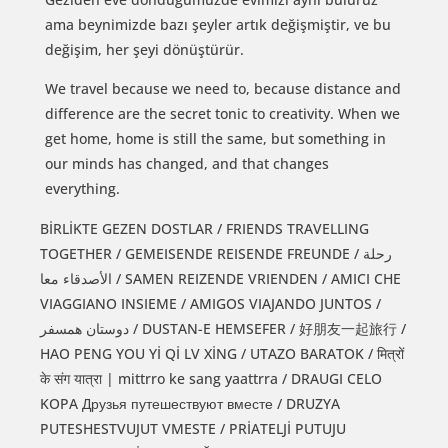
ama beynimizde bazı şeyler artık değişmiştir, ve bu
değişim, her şeyi dönüştürür.
We travel because we need to, because distance and
difference are the secret tonic to creativity. When we
get home, home is still the same, but something in
our minds has changed, and that changes
everything.
BİRLİKTE GEZEN DOSTLAR / FRIENDS TRAVELLING
TOGETHER / GEMEISENDE REISENDE FREUNDE / رحلة
الأصدقاء معا / SAMEN REIZENDE VRIENDEN / AMICI CHE
VIAGGIANO INSIEME / AMIGOS VIAJANDO JUNTOS /
دوستان همسفر / DUSTAN-E HEMSEFER / 好朋友一起旅行 /
HAO PENG YOU Yİ Qİ LV XİNG / UTAZO BARATOK / मित्रों
के संग यात्रा | mittrro ke sang yaattrra / DRAUGI CELO
KOPA Друзья путешествуют вместе / DRUZYA
PUTESHESTVUJUT VMESTE / PRİATELJİ PUTUJU