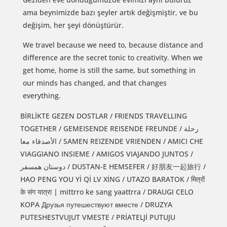
ama beynimizde bazı şeyler artık değişmiştir, ve bu
değişim, her şeyi dönüştürür.
We travel because we need to, because distance and
difference are the secret tonic to creativity. When we
get home, home is still the same, but something in
our minds has changed, and that changes
everything.
BİRLİKTE GEZEN DOSTLAR / FRIENDS TRAVELLING
TOGETHER / GEMEISENDE REISENDE FREUNDE / رحلة
الأصدقاء معا / SAMEN REIZENDE VRIENDEN / AMICI CHE
VIAGGIANO INSIEME / AMIGOS VIAJANDO JUNTOS /
دوستان همسفر / DUSTAN-E HEMSEFER / 好朋友一起旅行 /
HAO PENG YOU Yİ Qİ LV XİNG / UTAZO BARATOK / मित्रों
के संग यात्रा | mittrro ke sang yaattrra / DRAUGI CELO
KOPA Друзья путешествуют вместе / DRUZYA
PUTESHESTVUJUT VMESTE / PRİATELJİ PUTUJU