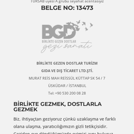
TÜRSAB üyesi A grubu seyahat acentasıyız
BELGE NO: 13473
BİRLİKTE GEZEN DOSTLAR TURİZM
GIDA VE DIŞ TİCARET LTD.ŞTİ.
MURAT REİS MAH REİSSÜL KÜTTAP SK 54 / 7
ÜSKÜDAR / İSTANBUL
Tel: +90 530 200 08 28
BİRLİKTE GEZMEK, DOSTLARLA
GEZMEK
Biz, ihtiyaçtan geziyoruz çünkü uzaklaşma ve farklı
olana ulaşma, yaratıcılığımızın gizli tetikçisidir.
Geziden eve döndüğümüzde evimizi aynı buluruz