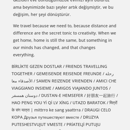
ama beynimizde bazı şeyler artık değişmiştir, ve bu
değişim, her şeyi dönüştürür.
We travel because we need to, because distance and
difference are the secret tonic to creativity. When we
get home, home is still the same, but something in
our minds has changed, and that changes
everything.
BİRLİKTE GEZEN DOSTLAR / FRIENDS TRAVELLING
TOGETHER / GEMEISENDE REISENDE FREUNDE / رحلة
الأصدقاء معا / SAMEN REIZENDE VRIENDEN / AMICI CHE
VIAGGIANO INSIEME / AMIGOS VIAJANDO JUNTOS /
دوستان همسفر / DUSTAN-E HEMSEFER / 好朋友一起旅行 /
HAO PENG YOU Yİ Qİ LV XİNG / UTAZO BARATOK / मित्रों
के संग यात्रा | mittrro ke sang yaattrra / DRAUGI CELO
KOPA Друзья путешествуют вместе / DRUZYA
PUTESHESTVUJUT VMESTE / PRİATELJİ PUTUJU