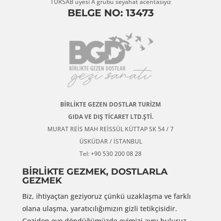
TÜRSAB üyesi A grubu seyahat acentasıyız
BELGE NO: 13473
BİRLİKTE GEZEN DOSTLAR TURİZM
GIDA VE DIŞ TİCARET LTD.ŞTİ.
MURAT REİS MAH REİSSÜL KÜTTAP SK 54 / 7
ÜSKÜDAR / İSTANBUL
Tel: +90 530 200 08 28
BİRLİKTE GEZMEK, DOSTLARLA
GEZMEK
Biz, ihtiyaçtan geziyoruz çünkü uzaklaşma ve farklı
olana ulaşma, yaratıcılığımızın gizli tetikçisidir.
Geziden eve döndüğümüzde evimizi aynı buluruz