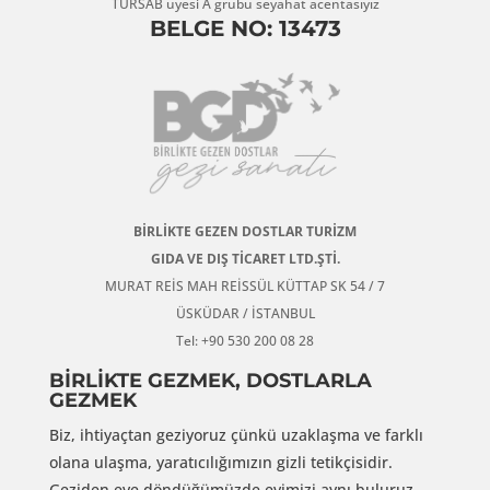
TÜRSAB üyesi A grubu seyahat acentasıyız
BELGE NO: 13473
BİRLİKTE GEZEN DOSTLAR TURİZM
GIDA VE DIŞ TİCARET LTD.ŞTİ.
MURAT REİS MAH REİSSÜL KÜTTAP SK 54 / 7
ÜSKÜDAR / İSTANBUL
Tel: +90 530 200 08 28
BİRLİKTE GEZMEK, DOSTLARLA
GEZMEK
Biz, ihtiyaçtan geziyoruz çünkü uzaklaşma ve farklı
olana ulaşma, yaratıcılığımızın gizli tetikçisidir.
Geziden eve döndüğümüzde evimizi aynı buluruz