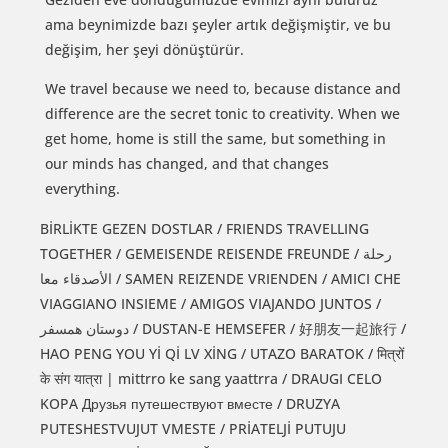
ama beynimizde bazı şeyler artık değişmiştir, ve bu
değişim, her şeyi dönüştürür.
We travel because we need to, because distance and
difference are the secret tonic to creativity. When we
get home, home is still the same, but something in
our minds has changed, and that changes
everything.
BİRLİKTE GEZEN DOSTLAR / FRIENDS TRAVELLING
TOGETHER / GEMEISENDE REISENDE FREUNDE / رحلة
الأصدقاء معا / SAMEN REIZENDE VRIENDEN / AMICI CHE
VIAGGIANO INSIEME / AMIGOS VIAJANDO JUNTOS /
دوستان همسفر / DUSTAN-E HEMSEFER / 好朋友一起旅行 /
HAO PENG YOU Yİ Qİ LV XİNG / UTAZO BARATOK / मित्रों
के संग यात्रा | mittrro ke sang yaattrra / DRAUGI CELO
KOPA Друзья путешествуют вместе / DRUZYA
PUTESHESTVUJUT VMESTE / PRİATELJİ PUTUJU