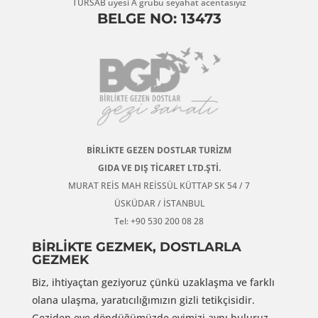
TÜRSAB üyesi A grubu seyahat acentasıyız
BELGE NO: 13473
BİRLİKTE GEZEN DOSTLAR TURİZM
GIDA VE DIŞ TİCARET LTD.ŞTİ.
MURAT REİS MAH REİSSÜL KÜTTAP SK 54 / 7
ÜSKÜDAR / İSTANBUL
Tel: +90 530 200 08 28
BİRLİKTE GEZMEK, DOSTLARLA
GEZMEK
Biz, ihtiyaçtan geziyoruz çünkü uzaklaşma ve farklı
olana ulaşma, yaratıcılığımızın gizli tetikçisidir.
Geziden eve döndüğümüzde evimizi aynı buluruz