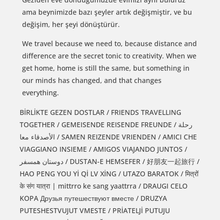
ama beynimizde bazı şeyler artık değişmiştir, ve bu
değişim, her şeyi dönüştürür.
We travel because we need to, because distance and
difference are the secret tonic to creativity. When we
get home, home is still the same, but something in
our minds has changed, and that changes
everything.
BİRLİKTE GEZEN DOSTLAR / FRIENDS TRAVELLING
TOGETHER / GEMEISENDE REISENDE FREUNDE / رحلة
الأصدقاء معا / SAMEN REIZENDE VRIENDEN / AMICI CHE
VIAGGIANO INSIEME / AMIGOS VIAJANDO JUNTOS /
دوستان همسفر / DUSTAN-E HEMSEFER / 好朋友一起旅行 /
HAO PENG YOU Yİ Qİ LV XİNG / UTAZO BARATOK / मित्रों
के संग यात्रा | mittrro ke sang yaattrra / DRAUGI CELO
KOPA Друзья путешествуют вместе / DRUZYA
PUTESHESTVUJUT VMESTE / PRİATELJİ PUTUJU