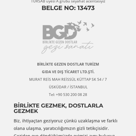
TÜRSAB üyesi A grubu seyahat acentasıyız
BELGE NO: 13473
BİRLİKTE GEZEN DOSTLAR TURİZM
GIDA VE DIŞ TİCARET LTD.ŞTİ.
MURAT REİS MAH REİSSÜL KÜTTAP SK 54 / 7
ÜSKÜDAR / İSTANBUL
Tel: +90 530 200 08 28
BİRLİKTE GEZMEK, DOSTLARLA
GEZMEK
Biz, ihtiyaçtan geziyoruz çünkü uzaklaşma ve farklı
olana ulaşma, yaratıcılığımızın gizli tetikçisidir.
Geziden eve döndüğümüzde evimizi aynı buluruz