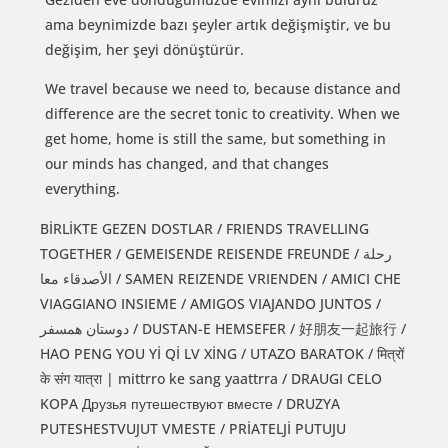
ama beynimizde bazı şeyler artık değişmiştir, ve bu
değişim, her şeyi dönüştürür.
We travel because we need to, because distance and
difference are the secret tonic to creativity. When we
get home, home is still the same, but something in
our minds has changed, and that changes
everything.
BİRLİKTE GEZEN DOSTLAR / FRIENDS TRAVELLING
TOGETHER / GEMEISENDE REISENDE FREUNDE / رحلة
الأصدقاء معا / SAMEN REIZENDE VRIENDEN / AMICI CHE
VIAGGIANO INSIEME / AMIGOS VIAJANDO JUNTOS /
دوستان همسفر / DUSTAN-E HEMSEFER / 好朋友一起旅行 /
HAO PENG YOU Yİ Qİ LV XİNG / UTAZO BARATOK / मित्रों
के संग यात्रा | mittrro ke sang yaattrra / DRAUGI CELO
KOPA Друзья путешествуют вместе / DRUZYA
PUTESHESTVUJUT VMESTE / PRİATELJİ PUTUJU