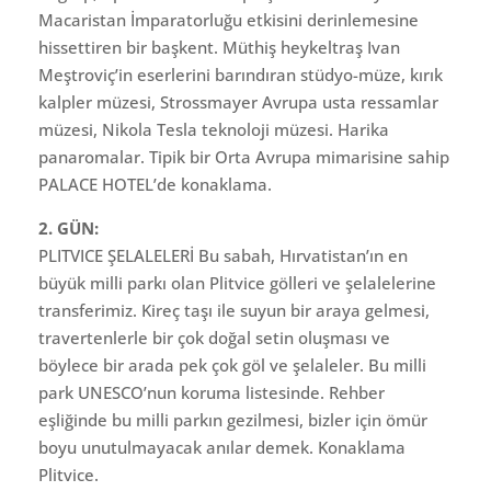
Macaristan İmparatorluğu etkisini derinlemesine
hissettiren bir başkent. Müthiş heykeltraş Ivan
Meştroviç’in eserlerini barındıran stüdyo-müze, kırık
kalpler müzesi, Strossmayer Avrupa usta ressamlar
müzesi, Nikola Tesla teknoloji müzesi. Harika
panaromalar. Tipik bir Orta Avrupa mimarisine sahip
PALACE HOTEL’de konaklama.
2. GÜN:
PLITVICE ŞELALELERİ Bu sabah, Hırvatistan’ın en
büyük milli parkı olan Plitvice gölleri ve şelalelerine
transferimiz. Kireç taşı ile suyun bir araya gelmesi,
travertenlerle bir çok doğal setin oluşması ve
böylece bir arada pek çok göl ve şelaleler. Bu milli
park UNESCO’nun koruma listesinde. Rehber
eşliğinde bu milli parkın gezilmesi, bizler için ömür
boyu unutulmayacak anılar demek. Konaklama
Plitvice.