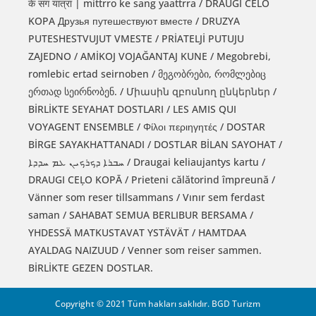
के संग यात्रा | mittrro ke sang yaattrra / DRAUGI CELO
KOPA Друзья путешествуют вместе / DRUZYA
PUTESHESTVUJUT VMESTE / PRİATELJİ PUTUJU
ZAJEDNO / AMİKOJ VOJAĞANTAJ KUNE / Megobrebi,
romlebic ertad seirnoben / მეგობრები, რომლებიც
ერთად სეირნობენ. / Միասին զբոսնող ընկերներ /
BİRLİKTE SEYAHAT DOSTLARI / LES AMIS QUI
VOYAGENT ENSEMBLE / Φίλοι περιηγητές / DOSTAR
BİRGE SAYAKHATTANADI / DOSTLAR BİLAN SAYOHAT /
ܚܒܪܐ ܕܟܪܟܝܢ ܥܡ ܚܕܕܐ / Draugai keliaujantys kartu /
DRAUGI CEĻO KOPĀ / Prieteni călătorind împreună /
Vänner som reser tillsammans / Vınır sem ferdast
saman / SAHABAT SEMUA BERLIBUR BERSAMA /
YHDESSÄ MATKUSTAVAT YSTÄVÄT / HAMTDAA
AYALDAG NAIZUUD / Venner som reiser sammen.
BİRLİKTE GEZEN DOSTLAR.
Copyright © 2021 Tüm hakları saklıdır. BGD Turizm