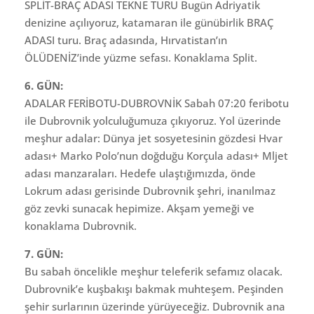
SPLİT-BRAÇ ADASI TEKNE TURU Bugün Adriyatik
denizine açılıyoruz, katamaran ile günübirlik BRAÇ
ADASI turu. Braç adasında, Hırvatistan’ın
ÖLÜDENİZ’inde yüzme sefası. Konaklama Split.
6. GÜN:
ADALAR FERİBOTU-DUBROVNİK Sabah 07:20 feribotu
ile Dubrovnik yolculuğumuza çıkıyoruz. Yol üzerinde
meşhur adalar: Dünya jet sosyetesinin gözdesi Hvar
adası+ Marko Polo’nun doğduğu Korçula adası+ Mljet
adası manzaraları. Hedefe ulaştığımızda, önde
Lokrum adası gerisinde Dubrovnik şehri, inanılmaz
göz zevki sunacak hepimize. Akşam yemeği ve
konaklama Dubrovnik.
7. GÜN:
Bu sabah öncelikle meşhur teleferik sefamız olacak.
Dubrovnik’e kuşbakışı bakmak muhteşem. Peşinden
şehir surlarının üzerinde yürüyeceğiz. Dubrovnik ana