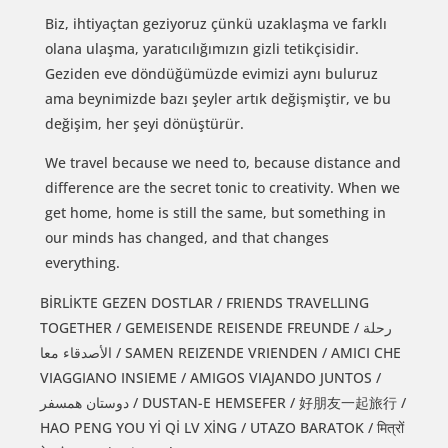
Biz, ihtiyaçtan geziyoruz çünkü uzaklaşma ve farklı
olana ulaşma, yaratıcılığımızın gizli tetikçisidir.
Geziden eve döndüğümüzde evimizi aynı buluruz
ama beynimizde bazı şeyler artık değişmiştir, ve bu
değişim, her şeyi dönüştürür.
We travel because we need to, because distance and
difference are the secret tonic to creativity. When we
get home, home is still the same, but something in
our minds has changed, and that changes
everything.
BİRLİKTE GEZEN DOSTLAR / FRIENDS TRAVELLING
TOGETHER / GEMEISENDE REISENDE FREUNDE / رحلة
الأصدقاء معا / SAMEN REIZENDE VRIENDEN / AMICI CHE
VIAGGIANO INSIEME / AMIGOS VIAJANDO JUNTOS /
دوستان همسفر / DUSTAN-E HEMSEFER / 好朋友一起旅行 /
HAO PENG YOU Yİ Qİ LV XİNG / UTAZO BARATOK / मित्रों