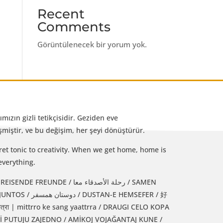
Recent
Comments
Görüntülenecek bir yorum yok.
mızın gizli tetikçisidir. Geziden eve
iştir, ve bu değişim, her şeyi dönüştürür.
et tonic to creativity. When we get home, home is
everything.
رحلة الأصدقاء معا / SAMEN
 HEMSEFER / 好
्रा | mittrro ke sang yaattrra / DRAUGI CELO KOPA
Jİ PUTUJU ZAJEDNO / AMİKOJ VOJAĞANTAJ KUNE /