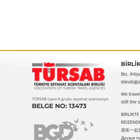
BİRLİ
Biz, ihti
döndüğüm
We trave
TÜRSAB üyesi A grubu seyahat acentasıyız
still th
BELGE NO: 13473
BİRLİKTE G
REIZENDE VR
朋友一起旅行 /
Друзья п