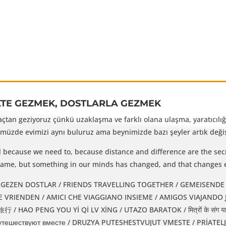
KTE GEZMEK, DOSTLARLA GEZMEK
yaçtan geziyoruz çünkü uzaklaşma ve farklı olana ulaşma, yaratıcılığı
üzde evimizi aynı buluruz ama beynimizde bazı şeyler artık değişm
l because we need to, because distance and difference are the secr
e same, but something in our minds has changed, and that changes 
EZEN DOSTLAR / FRIENDS TRAVELLING TOGETHER / GEMEISENDE REISENDE FREUNDE / 
IENDEN / AMICI CHE VIAGGIANO INSIEME / AMIGOS VIAJANDO JUNTOS / دوستان همسفر / DUSTAN-E
 HAO PENG YOU Yİ Qİ LV XİNG / UTAZO BARATOK / मित्रों के संग यात
утешествуют вместе / DRUZYA PUTESHESTVUJUT VMESTE / PRİATEL