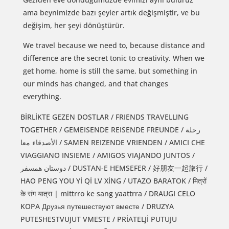
ama beynimizde bazı şeyler artık değişmiştir, ve bu
değişim, her şeyi dönüştürür.
We travel because we need to, because distance and
difference are the secret tonic to creativity. When we
get home, home is still the same, but something in
our minds has changed, and that changes
everything.
BİRLİKTE GEZEN DOSTLAR / FRIENDS TRAVELLING
TOGETHER / GEMEISENDE REISENDE FREUNDE / رحلة
الأصدقاء معا / SAMEN REIZENDE VRIENDEN / AMICI CHE
VIAGGIANO INSIEME / AMIGOS VIAJANDO JUNTOS /
دوستان همسفر / DUSTAN-E HEMSEFER / 好朋友一起旅行 /
HAO PENG YOU Yİ Qİ LV XİNG / UTAZO BARATOK / मित्रों
के संग यात्रा | mittrro ke sang yaattrra / DRAUGI CELO
KOPA Друзья путешествуют вместе / DRUZYA
PUTESHESTVUJUT VMESTE / PRİATELJİ PUTUJU