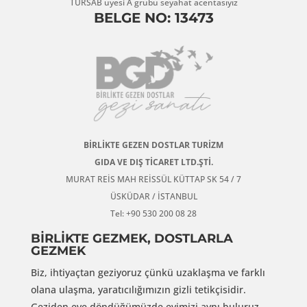
TÜRSAB üyesi A grubu seyahat acentasıyız
BELGE NO: 13473
BİRLİKTE GEZEN DOSTLAR TURİZM
GIDA VE DIŞ TİCARET LTD.ŞTİ.
MURAT REİS MAH REİSSÜL KÜTTAP SK 54 / 7
ÜSKÜDAR / İSTANBUL
Tel: +90 530 200 08 28
BİRLİKTE GEZMEK, DOSTLARLA
GEZMEK
Biz, ihtiyaçtan geziyoruz çünkü uzaklaşma ve farklı
olana ulaşma, yaratıcılığımızın gizli tetikçisidir.
Geziden eve döndüğümüzde evimizi aynı buluruz