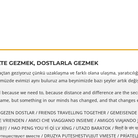
KTE GEZMEK, DOSTLARLA GEZMEK
yaçtan geziyoruz çünkü uzaklaşma ve farklı olana ulaşma, yaratıcılığı
üzde evimizi aynı buluruz ama beynimizde bazı şeyler artık değişm
l because we need to, because distance and difference are the secr
e same, but something in our minds has changed, and that changes 
EZEN DOSTLAR / FRIENDS TRAVELLING TOGETHER / GEMEISENDE REISENDE FREUNDE / 
IENDEN / AMICI CHE VIAGGIANO INSIEME / AMIGOS VIAJANDO JUNTOS / دوستان همسفر / DUSTAN-E
 HAO PENG YOU Yİ Qİ LV XİNG / UTAZO BARATOK / मित्रों के संग यात
утешествуют вместе / DRUZYA PUTESHESTVUJUT VMESTE / PRİATEL