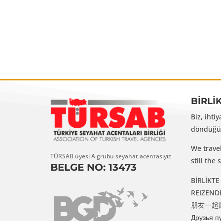
BİRLİ
Biz, ihti
döndüğüm
We trave
TÜRSAB üyesi A grubu seyahat acentasıyız
still th
BELGE NO: 13473
BİRLİKTE G
REIZENDE VR
朋友一起旅行 /
Друзья п