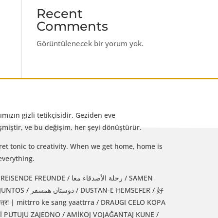
Recent
Comments
Görüntülenecek bir yorum yok.
mızın gizli tetikçisidir. Geziden eve
iştir, ve bu değişim, her şeyi dönüştürür.
et tonic to creativity. When we get home, home is
everything.
رحلة الأصدقاء معا / SAMEN
 HEMSEFER / 好
्रा | mittrro ke sang yaattrra / DRAUGI CELO KOPA
Jİ PUTUJU ZAJEDNO / AMİKOJ VOJAĞANTAJ KUNE /