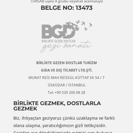
TÜRSAB üyesi A grubu seyahat acentasıyız
BELGE NO: 13473
BİRLİKTE GEZEN DOSTLAR TURİZM
GIDA VE DIŞ TİCARET LTD.ŞTİ.
MURAT REİS MAH REİSSÜL KÜTTAP SK 54 / 7
ÜSKÜDAR / İSTANBUL
Tel: +90 530 200 08 28
BİRLİKTE GEZMEK, DOSTLARLA
GEZMEK
Biz, ihtiyaçtan geziyoruz çünkü uzaklaşma ve farklı
olana ulaşma, yaratıcılığımızın gizli tetikçisidir.
Geziden eve döndüğümüzde evimizi aynı buluruz