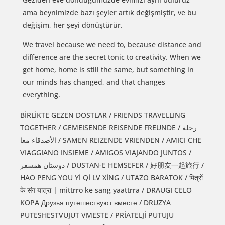
ama beynimizde bazı şeyler artık değişmiştir, ve bu
değişim, her şeyi dönüştürür.
We travel because we need to, because distance and
difference are the secret tonic to creativity. When we
get home, home is still the same, but something in
our minds has changed, and that changes
everything.
BİRLİKTE GEZEN DOSTLAR / FRIENDS TRAVELLING
TOGETHER / GEMEISENDE REISENDE FREUNDE / رحلة
الأصدقاء معا / SAMEN REIZENDE VRIENDEN / AMICI CHE
VIAGGIANO INSIEME / AMIGOS VIAJANDO JUNTOS /
دوستان همسفر / DUSTAN-E HEMSEFER / 好朋友一起旅行 /
HAO PENG YOU Yİ Qİ LV XİNG / UTAZO BARATOK / मित्रों
के संग यात्रा | mittrro ke sang yaattrra / DRAUGI CELO
KOPA Друзья путешествуют вместе / DRUZYA
PUTESHESTVUJUT VMESTE / PRİATELJİ PUTUJU