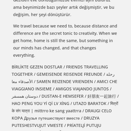
ama beynimizde bazı şeyler artık değişmiştir, ve bu
değişim, her şeyi dönüştürür.
We travel because we need to, because distance and
difference are the secret tonic to creativity. When we
get home, home is still the same, but something in
our minds has changed, and that changes
everything.
BİRLİKTE GEZEN DOSTLAR / FRIENDS TRAVELLING
TOGETHER / GEMEISENDE REISENDE FREUNDE / رحلة
الأصدقاء معا / SAMEN REIZENDE VRIENDEN / AMICI CHE
VIAGGIANO INSIEME / AMIGOS VIAJANDO JUNTOS /
دوستان همسفر / DUSTAN-E HEMSEFER / 好朋友一起旅行 /
HAO PENG YOU Yİ Qİ LV XİNG / UTAZO BARATOK / मित्रों
के संग यात्रा | mittrro ke sang yaattrra / DRAUGI CELO
KOPA Друзья путешествуют вместе / DRUZYA
PUTESHESTVUJUT VMESTE / PRİATELJİ PUTUJU