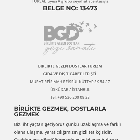
TÜRSAB üyesi A grubu seyahat acentasıyız
BELGE NO: 13473
BİRLİKTE GEZEN DOSTLAR TURİZM
GIDA VE DIŞ TİCARET LTD.ŞTİ.
MURAT REİS MAH REİSSÜL KÜTTAP SK 54 / 7
ÜSKÜDAR / İSTANBUL
Tel: +90 530 200 08 28
BİRLİKTE GEZMEK, DOSTLARLA
GEZMEK
Biz, ihtiyaçtan geziyoruz çünkü uzaklaşma ve farklı
olana ulaşma, yaratıcılığımızın gizli tetikçisidir.
Geziden eve döndüğümüzde evimizi aynı buluruz