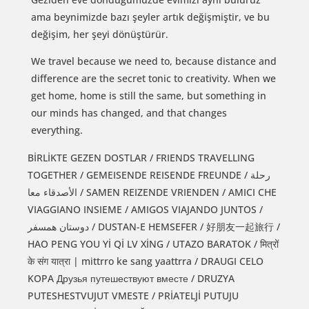
ama beynimizde bazı şeyler artık değişmiştir, ve bu
değişim, her şeyi dönüştürür.
We travel because we need to, because distance and
difference are the secret tonic to creativity. When we
get home, home is still the same, but something in
our minds has changed, and that changes
everything.
BİRLİKTE GEZEN DOSTLAR / FRIENDS TRAVELLING
TOGETHER / GEMEISENDE REISENDE FREUNDE / رحلة
الأصدقاء معا / SAMEN REIZENDE VRIENDEN / AMICI CHE
VIAGGIANO INSIEME / AMIGOS VIAJANDO JUNTOS /
دوستان همسفر / DUSTAN-E HEMSEFER / 好朋友一起旅行 /
HAO PENG YOU Yİ Qİ LV XİNG / UTAZO BARATOK / मित्रों
के संग यात्रा | mittrro ke sang yaattrra / DRAUGI CELO
KOPA Друзья путешествуют вместе / DRUZYA
PUTESHESTVUJUT VMESTE / PRİATELJİ PUTUJU