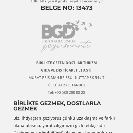
TÜRSAB üyesi A grubu seyahat acentasıyız
BELGE NO: 13473
BİRLİKTE GEZEN DOSTLAR TURİZM
GIDA VE DIŞ TİCARET LTD.ŞTİ.
MURAT REİS MAH REİSSÜL KÜTTAP SK 54 / 7
ÜSKÜDAR / İSTANBUL
Tel: +90 530 200 08 28
BİRLİKTE GEZMEK, DOSTLARLA
GEZMEK
Biz, ihtiyaçtan geziyoruz çünkü uzaklaşma ve farklı
olana ulaşma, yaratıcılığımızın gizli tetikçisidir.
Geziden eve döndüğümüzde evimizi aynı buluruz