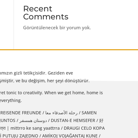
Recent
Comments
Görüntülenecek bir yorum yok.
mızın gizli tetikçisidir. Geziden eve
iştir, ve bu değişim, her şeyi dönüştürür.
et tonic to creativity. When we get home, home is
everything.
رحلة الأصدقاء معا / SAMEN
 HEMSEFER / 好
्रा | mittrro ke sang yaattrra / DRAUGI CELO KOPA
Jİ PUTUJU ZAJEDNO / AMİKOJ VOJAĞANTAJ KUNE /