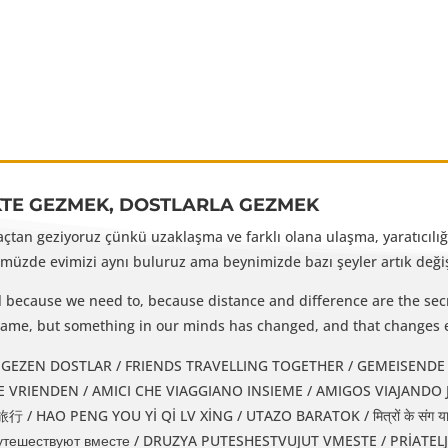
KTE GEZMEK, DOSTLARLA GEZMEK
yaçtan geziyoruz çünkü uzaklaşma ve farklı olana ulaşma, yaratıcılığı
üzde evimizi aynı buluruz ama beynimizde bazı şeyler artık değişm
l because we need to, because distance and difference are the secr
e same, but something in our minds has changed, and that changes 
EZEN DOSTLAR / FRIENDS TRAVELLING TOGETHER / GEMEISENDE REISENDE FREUNDE / 
IENDEN / AMICI CHE VIAGGIANO INSIEME / AMIGOS VIAJANDO JUNTOS / دوستان همسفر / DUSTAN-E
 HAO PENG YOU Yİ Qİ LV XİNG / UTAZO BARATOK / मित्रों के संग यात
утешествуют вместе / DRUZYA PUTESHESTVUJUT VMESTE / PRİATEL