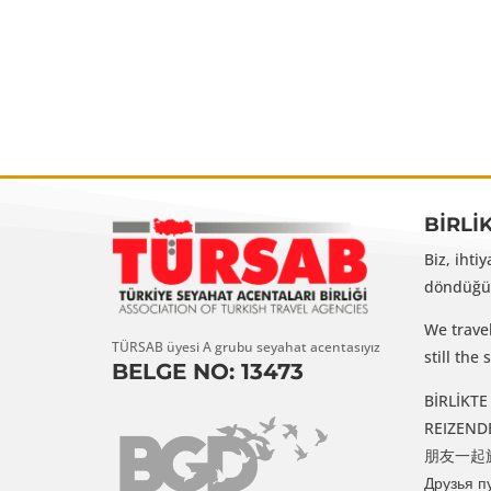
BİRLİ
Biz, ihti
döndüğüm
We trave
TÜRSAB üyesi A grubu seyahat acentasıyız
still th
BELGE NO: 13473
BİRLİKTE G
REIZENDE VR
朋友一起旅行 /
Друзья п