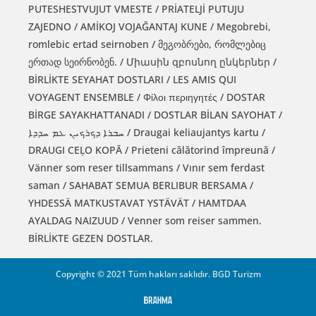
PUTESHESTVUJUT VMESTE / PRİATELJİ PUTUJU
ZAJEDNO / AMİKOJ VOJAĞANTAJ KUNE / Megobrebi,
romlebic ertad seirnoben / მეგობრები, რომლებიც
ერთად სეირნობენ. / Միասին զբոսնող ընկերներ /
BİRLİKTE SEYAHAT DOSTLARI / LES AMIS QUI
VOYAGENT ENSEMBLE / Φίλοι περιηγητές / DOSTAR
BİRGE SAYAKHATTANADI / DOSTLAR BİLAN SAYOHAT /
ܚܒܪܐ ܕܟܪܟܝܢ ܥܡ ܚܕܕܐ / Draugai keliaujantys kartu /
DRAUGI CEĻO KOPĀ / Prieteni călătorind împreună /
Vänner som reser tillsammans / Vınır sem ferdast
saman / SAHABAT SEMUA BERLIBUR BERSAMA /
YHDESSÄ MATKUSTAVAT YSTÄVÄT / HAMTDAA
AYALDAG NAIZUUD / Venner som reiser sammen.
BİRLİKTE GEZEN DOSTLAR.
Copyright © 2021 Tüm hakları saklıdır. BGD Turizm