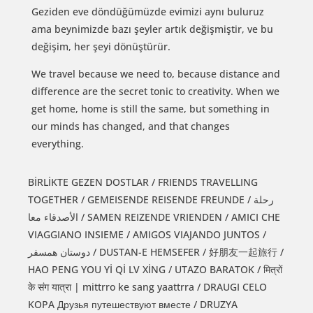
Geziden eve döndüğümüzde evimizi aynı buluruz
ama beynimizde bazı şeyler artık değişmiştir, ve bu
değişim, her şeyi dönüştürür.
We travel because we need to, because distance and
difference are the secret tonic to creativity. When we
get home, home is still the same, but something in
our minds has changed, and that changes
everything.
BİRLİKTE GEZEN DOSTLAR / FRIENDS TRAVELLING
TOGETHER / GEMEISENDE REISENDE FREUNDE / رحلة
الأصدقاء معا / SAMEN REIZENDE VRIENDEN / AMICI CHE
VIAGGIANO INSIEME / AMIGOS VIAJANDO JUNTOS /
دوستان همسفر / DUSTAN-E HEMSEFER / 好朋友一起旅行 /
HAO PENG YOU Yİ Qİ LV XİNG / UTAZO BARATOK / मित्रों
के संग यात्रा | mittrro ke sang yaattrra / DRAUGI CELO
KOPA Друзья путешествуют вместе / DRUZYA