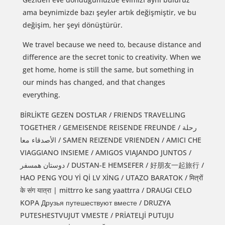
ama beynimizde bazı şeyler artık değişmiştir, ve bu
değişim, her şeyi dönüştürür.
We travel because we need to, because distance and
difference are the secret tonic to creativity. When we
get home, home is still the same, but something in
our minds has changed, and that changes
everything.
BİRLİKTE GEZEN DOSTLAR / FRIENDS TRAVELLING
TOGETHER / GEMEISENDE REISENDE FREUNDE / رحلة
الأصدقاء معا / SAMEN REIZENDE VRIENDEN / AMICI CHE
VIAGGIANO INSIEME / AMIGOS VIAJANDO JUNTOS /
دوستان همسفر / DUSTAN-E HEMSEFER / 好朋友一起旅行 /
HAO PENG YOU Yİ Qİ LV XİNG / UTAZO BARATOK / मित्रों
के संग यात्रा | mittrro ke sang yaattrra / DRAUGI CELO
KOPA Друзья путешествуют вместе / DRUZYA
PUTESHESTVUJUT VMESTE / PRİATELJİ PUTUJU