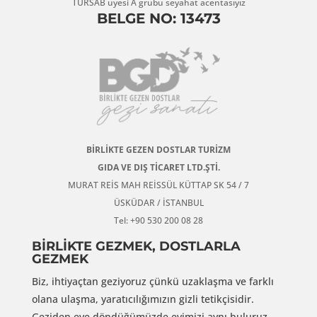
TÜRSAB üyesi A grubu seyahat acentasıyız
BELGE NO: 13473
BİRLİKTE GEZEN DOSTLAR TURİZM
GIDA VE DIŞ TİCARET LTD.ŞTİ.
MURAT REİS MAH REİSSÜL KÜTTAP SK 54 / 7
ÜSKÜDAR / İSTANBUL
Tel: +90 530 200 08 28
BİRLİKTE GEZMEK, DOSTLARLA
GEZMEK
Biz, ihtiyaçtan geziyoruz çünkü uzaklaşma ve farklı
olana ulaşma, yaratıcılığımızın gizli tetikçisidir.
Geziden eve döndüğümüzde evimizi aynı buluruz