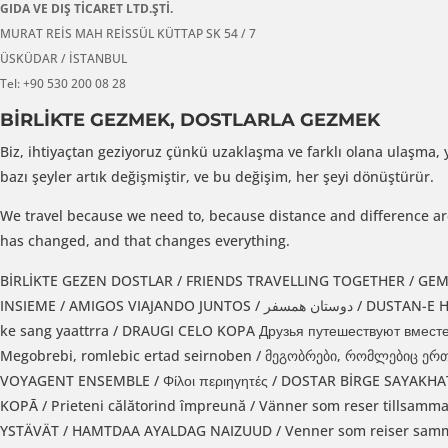
GIDA VE DIŞ TİCARET LTD.ŞTİ.
MURAT REİS MAH REİSSÜL KÜTTAP SK 54 / 7
ÜSKÜDAR / İSTANBUL
Tel: +90 530 200 08 28
BİRLİKTE GEZMEK, DOSTLARLA GEZMEK
Biz, ihtiyaçtan geziyoruz çünkü uzaklaşma ve farklı olana ulaşma, 
bazı şeyler artık değişmiştir, ve bu değişim, her şeyi dönüştürür.
We travel because we need to, because distance and difference are
has changed, and that changes everything.
BİRLİKTE GEZEN DOSTLAR / FRIENDS TRAVELLING TOGETHER / GEMEISENDE REISENDE FREUNDE / رحلة الأصدقاء معا
INSIEME / AMIGOS VIAJANDO JUNTOS / دوستان همسفر / DUSTAN-E HEMSEFER / 好朋友一起旅行 / HAO PENG YOU Yİ Qİ LV XİNG / UTAZO BARATOK / मित्रों के संग यात्रा | mittrro
ke sang yaattrra / DRAUGI CELO KOPA Друзья путешествуют вмес
Megobrebi, romlebic ertad seirnoben / მეგობრები, რომლებიც ე
VOYAGENT ENSEMBLE / Φίλοι περιηγητές / DOSTAR BİRGE SAYAKHATTANADI / DOSTLAR BİLAN SAYOHAT /  ܚܕܕܐ
KOPĀ / Prieteni călătorind împreună / Vänner som reser tills
YSTÄVÄT / HAMTDAA AYALDAG NAIZUUD / Venner som reiser samm