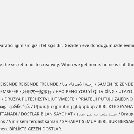
yaratıcılığımızın gizli tetikçisidir. Geziden eve döndüğümüzde evi
 the secret tonic to creativity. When we get home, home is still t
 / SAMEN REIZENDE VRIENDEN / AMICI CHE VIAGGIANO
те / DRUZYA PUTESHESTVUJUT VMESTE / PRİATELJİ PUTUJU ZAJEDNO
რთად სეირნობენ. / Միասին զբոսնող ընկերներ / BİRLİKTE SEYAHAT
ܚܒܪܐ ܕܟܪܟܝܢ ܥܡ / Draugai keliaujantys kartu / DRAUGI CEĻO
ammans / Vınır sem ferdast saman / SAHABAT SEMUA BERLIBUR BER
en. BİRLİKTE GEZEN DOSTLAR.