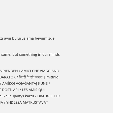
mizi aynı buluruz ama beynimizde
he same, but something in our minds
 / AMİKOJ VOJAĞANTAJ KUNE /
 DOSTLARI / LES AMIS QUI
SAMA / YHDESSÄ MATKUSTAVAT