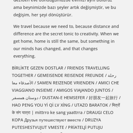
ama beynimizde bazı şeyler artık değişmiştir, ve bu
değişim, her şeyi dönüştürür.
We travel because we need to, because distance and
difference are the secret tonic to creativity. When we
get home, home is still the same, but something in
our minds has changed, and that changes
everything.
BİRLİKTE GEZEN DOSTLAR / FRIENDS TRAVELLING
TOGETHER / GEMEISENDE REISENDE FREUNDE / رحلة
الأصدقاء معا / SAMEN REIZENDE VRIENDEN / AMICI CHE
VIAGGIANO INSIEME / AMIGOS VIAJANDO JUNTOS /
دوستان همسفر / DUSTAN-E HEMSEFER / 好朋友一起旅行 /
HAO PENG YOU Yİ Qİ LV XİNG / UTAZO BARATOK / मित्रों
के संग यात्रा | mittrro ke sang yaattrra / DRAUGI CELO
KOPA Друзья путешествуют вместе / DRUZYA
PUTESHESTVUJUT VMESTE / PRİATELJİ PUTUJU