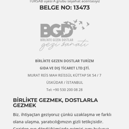
TÜRSAB üyesi A grubu seyahat acentasıyız
BELGE NO: 13473
BİRLİKTE GEZEN DOSTLAR TURİZM
GIDA VE DIŞ TİCARET LTD.ŞTİ.
MURAT REİS MAH REİSSÜL KÜTTAP SK 54 / 7
ÜSKÜDAR / İSTANBUL
Tel: +90 530 200 08 28
BİRLİKTE GEZMEK, DOSTLARLA
GEZMEK
Biz, ihtiyaçtan geziyoruz çünkü uzaklaşma ve farklı
olana ulaşma, yaratıcılığımızın gizli tetikçisidir.
Geziden eve döndüğümüzde evimizi aynı buluruz