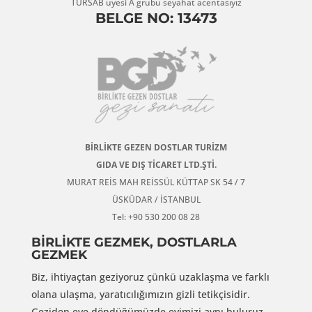
TÜRSAB üyesi A grubu seyahat acentasıyız
BELGE NO: 13473
BİRLİKTE GEZEN DOSTLAR TURİZM
GIDA VE DIŞ TİCARET LTD.ŞTİ.
MURAT REİS MAH REİSSÜL KÜTTAP SK 54 / 7
ÜSKÜDAR / İSTANBUL
Tel: +90 530 200 08 28
BİRLİKTE GEZMEK, DOSTLARLA
GEZMEK
Biz, ihtiyaçtan geziyoruz çünkü uzaklaşma ve farklı
olana ulaşma, yaratıcılığımızın gizli tetikçisidir.
Geziden eve döndüğümüzde evimizi aynı buluruz