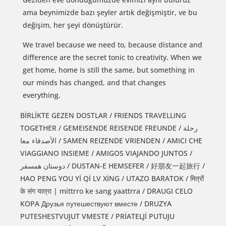
ama beynimizde bazı şeyler artık değişmiştir, ve bu
değişim, her şeyi dönüştürür.
We travel because we need to, because distance and
difference are the secret tonic to creativity. When we
get home, home is still the same, but something in
our minds has changed, and that changes
everything.
BİRLİKTE GEZEN DOSTLAR / FRIENDS TRAVELLING
TOGETHER / GEMEISENDE REISENDE FREUNDE / رحلة
الأصدقاء معا / SAMEN REIZENDE VRIENDEN / AMICI CHE
VIAGGIANO INSIEME / AMIGOS VIAJANDO JUNTOS /
دوستان همسفر / DUSTAN-E HEMSEFER / 好朋友一起旅行 /
HAO PENG YOU Yİ Qİ LV XİNG / UTAZO BARATOK / मित्रों
के संग यात्रा | mittrro ke sang yaattrra / DRAUGI CELO
KOPA Друзья путешествуют вместе / DRUZYA
PUTESHESTVUJUT VMESTE / PRİATELJİ PUTUJU