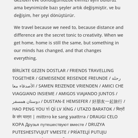
ama beynimizde bazı şeyler artık değişmiştir, ve bu
değişim, her şeyi dönüştürür.
We travel because we need to, because distance and
difference are the secret tonic to creativity. When we
get home, home is still the same, but something in
our minds has changed, and that changes
everything.
BİRLİKTE GEZEN DOSTLAR / FRIENDS TRAVELLING
TOGETHER / GEMEISENDE REISENDE FREUNDE / رحلة
الأصدقاء معا / SAMEN REIZENDE VRIENDEN / AMICI CHE
VIAGGIANO INSIEME / AMIGOS VIAJANDO JUNTOS /
دوستان همسفر / DUSTAN-E HEMSEFER / 好朋友一起旅行 /
HAO PENG YOU Yİ Qİ LV XİNG / UTAZO BARATOK / मित्रों
के संग यात्रा | mittrro ke sang yaattrra / DRAUGI CELO
KOPA Друзья путешествуют вместе / DRUZYA
PUTESHESTVUJUT VMESTE / PRİATELJİ PUTUJU