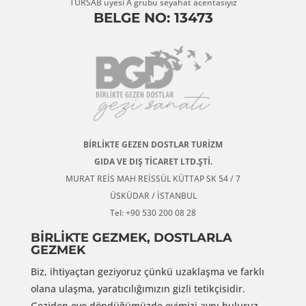
TÜRSAB üyesi A grubu seyahat acentasıyız
BELGE NO: 13473
BİRLİKTE GEZEN DOSTLAR TURİZM
GIDA VE DIŞ TİCARET LTD.ŞTİ.
MURAT REİS MAH REİSSÜL KÜTTAP SK 54 / 7
ÜSKÜDAR / İSTANBUL
Tel: +90 530 200 08 28
BİRLİKTE GEZMEK, DOSTLARLA
GEZMEK
Biz, ihtiyaçtan geziyoruz çünkü uzaklaşma ve farklı
olana ulaşma, yaratıcılığımızın gizli tetikçisidir.
Geziden eve döndüğümüzde evimizi aynı buluruz