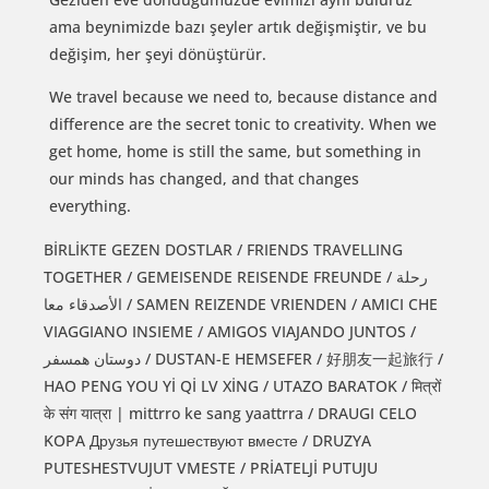
ama beynimizde bazı şeyler artık değişmiştir, ve bu
değişim, her şeyi dönüştürür.
We travel because we need to, because distance and
difference are the secret tonic to creativity. When we
get home, home is still the same, but something in
our minds has changed, and that changes
everything.
BİRLİKTE GEZEN DOSTLAR / FRIENDS TRAVELLING
TOGETHER / GEMEISENDE REISENDE FREUNDE / رحلة
الأصدقاء معا / SAMEN REIZENDE VRIENDEN / AMICI CHE
VIAGGIANO INSIEME / AMIGOS VIAJANDO JUNTOS /
دوستان همسفر / DUSTAN-E HEMSEFER / 好朋友一起旅行 /
HAO PENG YOU Yİ Qİ LV XİNG / UTAZO BARATOK / मित्रों
के संग यात्रा | mittrro ke sang yaattrra / DRAUGI CELO
KOPA Друзья путешествуют вместе / DRUZYA
PUTESHESTVUJUT VMESTE / PRİATELJİ PUTUJU