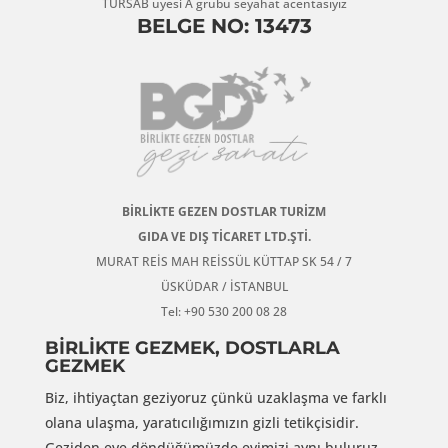
TÜRSAB üyesi A grubu seyahat acentasıyız
BELGE NO: 13473
BİRLİKTE GEZEN DOSTLAR TURİZM
GIDA VE DIŞ TİCARET LTD.ŞTİ.
MURAT REİS MAH REİSSÜL KÜTTAP SK 54 / 7
ÜSKÜDAR / İSTANBUL
Tel: +90 530 200 08 28
BİRLİKTE GEZMEK, DOSTLARLA
GEZMEK
Biz, ihtiyaçtan geziyoruz çünkü uzaklaşma ve farklı
olana ulaşma, yaratıcılığımızın gizli tetikçisidir.
Geziden eve döndüğümüzde evimizi aynı buluruz