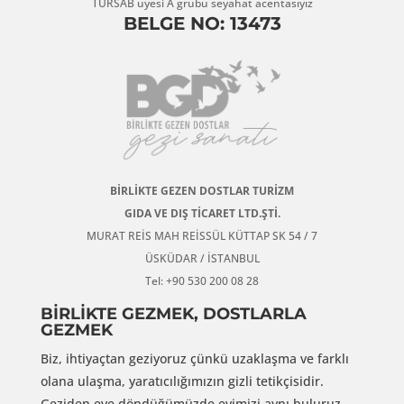
TÜRSAB üyesi A grubu seyahat acentasıyız
BELGE NO: 13473
BİRLİKTE GEZEN DOSTLAR TURİZM
GIDA VE DIŞ TİCARET LTD.ŞTİ.
MURAT REİS MAH REİSSÜL KÜTTAP SK 54 / 7
ÜSKÜDAR / İSTANBUL
Tel: +90 530 200 08 28
BİRLİKTE GEZMEK, DOSTLARLA
GEZMEK
Biz, ihtiyaçtan geziyoruz çünkü uzaklaşma ve farklı
olana ulaşma, yaratıcılığımızın gizli tetikçisidir.
Geziden eve döndüğümüzde evimizi aynı buluruz