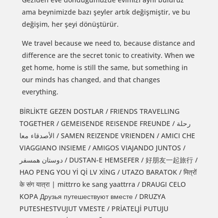
ama beynimizde bazı şeyler artık değişmiştir, ve bu
değişim, her şeyi dönüştürür.
We travel because we need to, because distance and
difference are the secret tonic to creativity. When we
get home, home is still the same, but something in
our minds has changed, and that changes
everything.
BİRLİKTE GEZEN DOSTLAR / FRIENDS TRAVELLING
TOGETHER / GEMEISENDE REISENDE FREUNDE / رحلة
الأصدقاء معا / SAMEN REIZENDE VRIENDEN / AMICI CHE
VIAGGIANO INSIEME / AMIGOS VIAJANDO JUNTOS /
دوستان همسفر / DUSTAN-E HEMSEFER / 好朋友一起旅行 /
HAO PENG YOU Yİ Qİ LV XİNG / UTAZO BARATOK / मित्रों
के संग यात्रा | mittrro ke sang yaattrra / DRAUGI CELO
KOPA Друзья путешествуют вместе / DRUZYA
PUTESHESTVUJUT VMESTE / PRİATELJİ PUTUJU