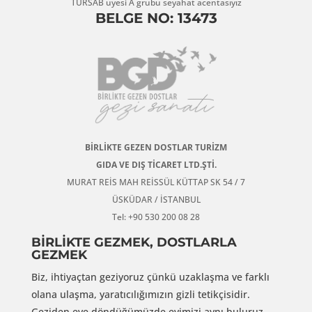
TÜRSAB üyesi A grubu seyahat acentasıyız
BELGE NO: 13473
BİRLİKTE GEZEN DOSTLAR TURİZM
GIDA VE DIŞ TİCARET LTD.ŞTİ.
MURAT REİS MAH REİSSÜL KÜTTAP SK 54 / 7
ÜSKÜDAR / İSTANBUL
Tel: +90 530 200 08 28
BİRLİKTE GEZMEK, DOSTLARLA
GEZMEK
Biz, ihtiyaçtan geziyoruz çünkü uzaklaşma ve farklı
olana ulaşma, yaratıcılığımızın gizli tetikçisidir.
Geziden eve döndüğümüzde evimizi aynı buluruz