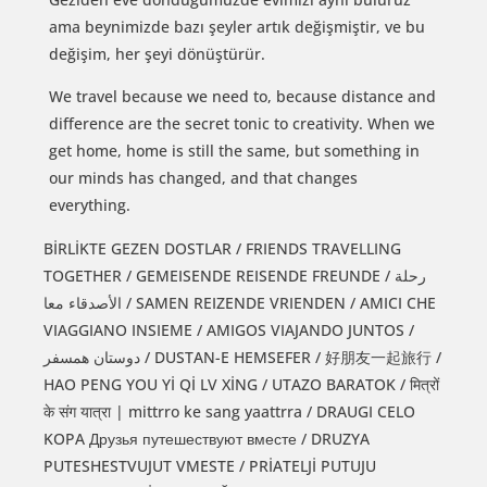
ama beynimizde bazı şeyler artık değişmiştir, ve bu
değişim, her şeyi dönüştürür.
We travel because we need to, because distance and
difference are the secret tonic to creativity. When we
get home, home is still the same, but something in
our minds has changed, and that changes
everything.
BİRLİKTE GEZEN DOSTLAR / FRIENDS TRAVELLING
TOGETHER / GEMEISENDE REISENDE FREUNDE / رحلة
الأصدقاء معا / SAMEN REIZENDE VRIENDEN / AMICI CHE
VIAGGIANO INSIEME / AMIGOS VIAJANDO JUNTOS /
دوستان همسفر / DUSTAN-E HEMSEFER / 好朋友一起旅行 /
HAO PENG YOU Yİ Qİ LV XİNG / UTAZO BARATOK / मित्रों
के संग यात्रा | mittrro ke sang yaattrra / DRAUGI CELO
KOPA Друзья путешествуют вместе / DRUZYA
PUTESHESTVUJUT VMESTE / PRİATELJİ PUTUJU