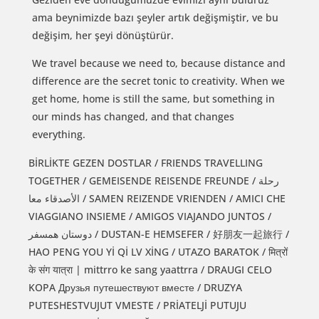
ama beynimizde bazı şeyler artık değişmiştir, ve bu
değişim, her şeyi dönüştürür.
We travel because we need to, because distance and
difference are the secret tonic to creativity. When we
get home, home is still the same, but something in
our minds has changed, and that changes
everything.
BİRLİKTE GEZEN DOSTLAR / FRIENDS TRAVELLING
TOGETHER / GEMEISENDE REISENDE FREUNDE / رحلة
الأصدقاء معا / SAMEN REIZENDE VRIENDEN / AMICI CHE
VIAGGIANO INSIEME / AMIGOS VIAJANDO JUNTOS /
دوستان همسفر / DUSTAN-E HEMSEFER / 好朋友一起旅行 /
HAO PENG YOU Yİ Qİ LV XİNG / UTAZO BARATOK / मित्रों
के संग यात्रा | mittrro ke sang yaattrra / DRAUGI CELO
KOPA Друзья путешествуют вместе / DRUZYA
PUTESHESTVUJUT VMESTE / PRİATELJİ PUTUJU