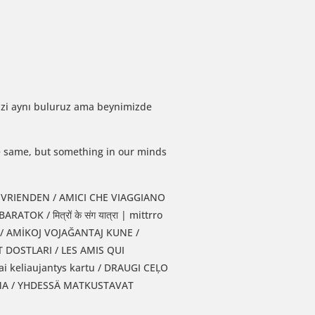
mizi aynı buluruz ama beynimizde
he same, but something in our minds
 / AMİKOJ VOJAĞANTAJ KUNE /
 DOSTLARI / LES AMIS QUI
SAMA / YHDESSÄ MATKUSTAVAT