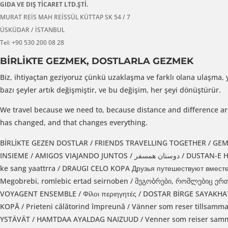
GIDA VE DIŞ TİCARET LTD.ŞTİ.
MURAT REİS MAH REİSSÜL KÜTTAP SK 54 / 7
ÜSKÜDAR / İSTANBUL
Tel: +90 530 200 08 28
BİRLİKTE GEZMEK, DOSTLARLA GEZMEK
Biz, ihtiyaçtan geziyoruz çünkü uzaklaşma ve farklı olana ulaşma, 
bazı şeyler artık değişmiştir, ve bu değişim, her şeyi dönüştürür.
We travel because we need to, because distance and difference are
has changed, and that changes everything.
BİRLİKTE GEZEN DOSTLAR / FRIENDS TRAVELLING TOGETHER / GEMEISENDE REISENDE FREUNDE / رحلة الأصدقاء معا
INSIEME / AMIGOS VIAJANDO JUNTOS / دوستان همسفر / DUSTAN-E HEMSEFER / 好朋友一起旅行 / HAO PENG YOU Yİ Qİ LV XİNG / UTAZO BARATOK / मित्रों के संग यात्रा | mittrro
ke sang yaattrra / DRAUGI CELO KOPA Друзья путешествуют вмес
Megobrebi, romlebic ertad seirnoben / მეგობრები, რომლებიც ე
VOYAGENT ENSEMBLE / Φίλοι περιηγητές / DOSTAR BİRGE SAYAKHATTANADI / DOSTLAR BİLAN SAYOHAT /  ܚܕܕܐ
KOPĀ / Prieteni călătorind împreună / Vänner som reser tills
YSTÄVÄT / HAMTDAA AYALDAG NAIZUUD / Venner som reiser samm