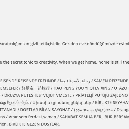
yaratıcılığımızın gizli tetikçisidir. Geziden eve döndüğümüzde evi
 the secret tonic to creativity. When we get home, home is still t
 / SAMEN REIZENDE VRIENDEN / AMICI CHE VIAGGIANO
те / DRUZYA PUTESHESTVUJUT VMESTE / PRİATELJİ PUTUJU ZAJEDNO
რთად სეირნობენ. / Միասին զբոսնող ընկերներ / BİRLİKTE SEYAHAT
ܚܒܪܐ ܕܟܪܟܝܢ ܥܡ / Draugai keliaujantys kartu / DRAUGI CEĻO
ammans / Vınır sem ferdast saman / SAHABAT SEMUA BERLIBUR BER
en. BİRLİKTE GEZEN DOSTLAR.