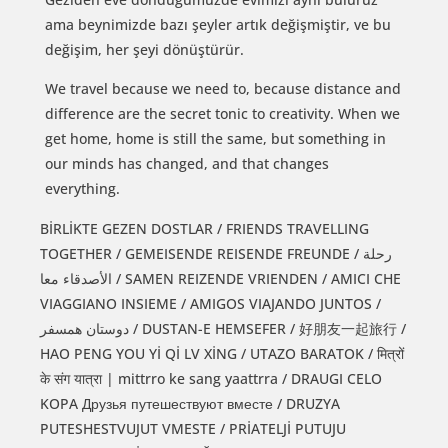
ama beynimizde bazı şeyler artık değişmiştir, ve bu
değişim, her şeyi dönüştürür.
We travel because we need to, because distance and
difference are the secret tonic to creativity. When we
get home, home is still the same, but something in
our minds has changed, and that changes
everything.
BİRLİKTE GEZEN DOSTLAR / FRIENDS TRAVELLING
TOGETHER / GEMEISENDE REISENDE FREUNDE / رحلة
الأصدقاء معا / SAMEN REIZENDE VRIENDEN / AMICI CHE
VIAGGIANO INSIEME / AMIGOS VIAJANDO JUNTOS /
دوستان همسفر / DUSTAN-E HEMSEFER / 好朋友一起旅行 /
HAO PENG YOU Yİ Qİ LV XİNG / UTAZO BARATOK / मित्रों
के संग यात्रा | mittrro ke sang yaattrra / DRAUGI CELO
KOPA Друзья путешествуют вместе / DRUZYA
PUTESHESTVUJUT VMESTE / PRİATELJİ PUTUJU