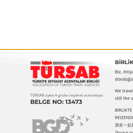
BİRLİ
Biz, ihti
döndüğüm
We trave
TÜRSAB üyesi A grubu seyahat acentasıyız
still th
BELGE NO: 13473
BİRLİKTE G
REIZENDE VR
朋友一起旅行 /
Друзья п