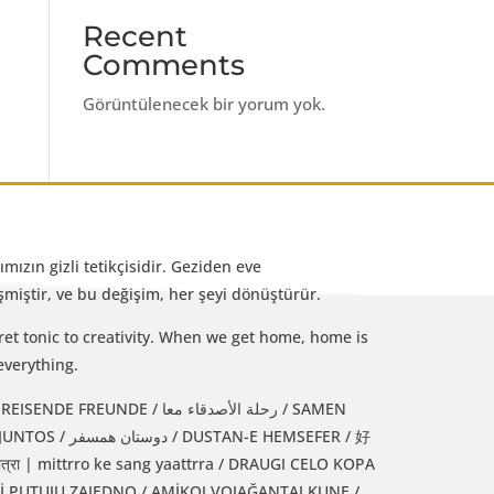
Recent
Comments
Görüntülenecek bir yorum yok.
mızın gizli tetikçisidir. Geziden eve
iştir, ve bu değişim, her şeyi dönüştürür.
et tonic to creativity. When we get home, home is
everything.
رحلة الأصدقاء معا / SAMEN
 HEMSEFER / 好
्रा | mittrro ke sang yaattrra / DRAUGI CELO KOPA
Jİ PUTUJU ZAJEDNO / AMİKOJ VOJAĞANTAJ KUNE /