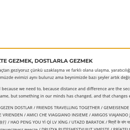
KTE GEZMEK, DOSTLARLA GEZMEK
yaçtan geziyoruz çünkü uzaklaşma ve farklı olana ulaşma, yaratıcılığı
üzde evimizi aynı buluruz ama beynimizde bazı şeyler artık değişm
l because we need to, because distance and difference are the secr
e same, but something in our minds has changed, and that changes 
EZEN DOSTLAR / FRIENDS TRAVELLING TOGETHER / GEMEISENDE REISENDE FREUNDE / 
IENDEN / AMICI CHE VIAGGIANO INSIEME / AMIGOS VIAJANDO JUNTOS / دوستان همسفر / DUSTAN-E
 HAO PENG YOU Yİ Qİ LV XİNG / UTAZO BARATOK / मित्रों के संग यात
утешествуют вместе / DRUZYA PUTESHESTVUJUT VMESTE / PRİATEL