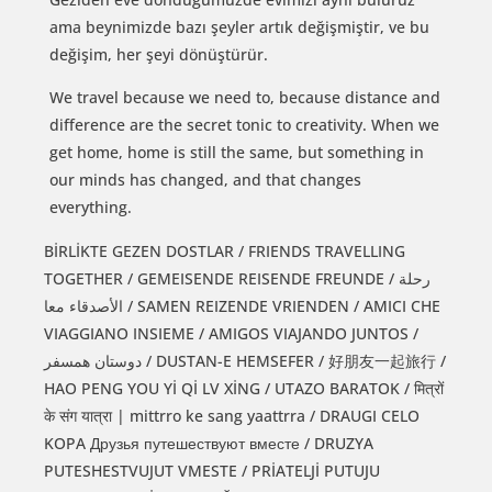
ama beynimizde bazı şeyler artık değişmiştir, ve bu
değişim, her şeyi dönüştürür.
We travel because we need to, because distance and
difference are the secret tonic to creativity. When we
get home, home is still the same, but something in
our minds has changed, and that changes
everything.
BİRLİKTE GEZEN DOSTLAR / FRIENDS TRAVELLING
TOGETHER / GEMEISENDE REISENDE FREUNDE / رحلة
الأصدقاء معا / SAMEN REIZENDE VRIENDEN / AMICI CHE
VIAGGIANO INSIEME / AMIGOS VIAJANDO JUNTOS /
دوستان همسفر / DUSTAN-E HEMSEFER / 好朋友一起旅行 /
HAO PENG YOU Yİ Qİ LV XİNG / UTAZO BARATOK / मित्रों
के संग यात्रा | mittrro ke sang yaattrra / DRAUGI CELO
KOPA Друзья путешествуют вместе / DRUZYA
PUTESHESTVUJUT VMESTE / PRİATELJİ PUTUJU