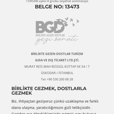
TÜRSAB üyesi A grubu seyahat acentasıyız
BELGE NO: 13473
BİRLİKTE GEZEN DOSTLAR TURİZM
GIDA VE DIŞ TİCARET LTD.ŞTİ.
MURAT REİS MAH REİSSÜL KÜTTAP SK 54 / 7
ÜSKÜDAR / İSTANBUL
Tel: +90 530 200 08 28
BİRLİKTE GEZMEK, DOSTLARLA
GEZMEK
Biz, ihtiyaçtan geziyoruz çünkü uzaklaşma ve farklı
olana ulaşma, yaratıcılığımızın gizli tetikçisidir.
Geziden eve döndüğümüzde evimizi aynı buluruz