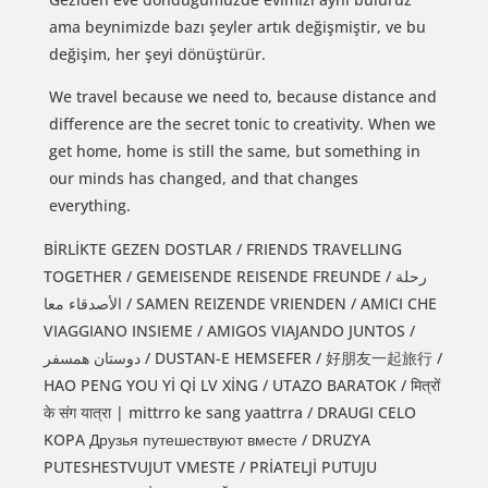
ama beynimizde bazı şeyler artık değişmiştir, ve bu
değişim, her şeyi dönüştürür.
We travel because we need to, because distance and
difference are the secret tonic to creativity. When we
get home, home is still the same, but something in
our minds has changed, and that changes
everything.
BİRLİKTE GEZEN DOSTLAR / FRIENDS TRAVELLING
TOGETHER / GEMEISENDE REISENDE FREUNDE / رحلة
الأصدقاء معا / SAMEN REIZENDE VRIENDEN / AMICI CHE
VIAGGIANO INSIEME / AMIGOS VIAJANDO JUNTOS /
دوستان همسفر / DUSTAN-E HEMSEFER / 好朋友一起旅行 /
HAO PENG YOU Yİ Qİ LV XİNG / UTAZO BARATOK / मित्रों
के संग यात्रा | mittrro ke sang yaattrra / DRAUGI CELO
KOPA Друзья путешествуют вместе / DRUZYA
PUTESHESTVUJUT VMESTE / PRİATELJİ PUTUJU