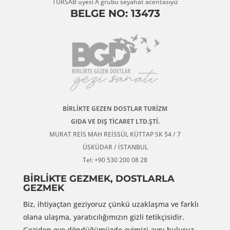
TÜRSAB üyesi A grubu seyahat acentasıyız
BELGE NO: 13473
BİRLİKTE GEZEN DOSTLAR TURİZM
GIDA VE DIŞ TİCARET LTD.ŞTİ.
MURAT REİS MAH REİSSÜL KÜTTAP SK 54 / 7
ÜSKÜDAR / İSTANBUL
Tel: +90 530 200 08 28
BİRLİKTE GEZMEK, DOSTLARLA
GEZMEK
Biz, ihtiyaçtan geziyoruz çünkü uzaklaşma ve farklı
olana ulaşma, yaratıcılığımızın gizli tetikçisidir.
Geziden eve döndüğümüzde evimizi aynı buluruz